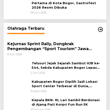
Pertama di Kota Bogor, Gastrofest
2026 Resmi Dibuka
28 Juni 2026
Olahraga Terbaru
Kejurnas Sprint Rally, Dongkrak
Pengembangan “Sport Tourism” Jawa
Tengah
8 Juni 2026
Telusuri Jejak Sejarah Sambut HJB ke-
544, Sekda Kabupaten Bogor Lepas
Gowes Napak Tilas Bogor
2 Juni 2026
Kabupaten Bogor Dipilih Jadi Lokasi
Sport Center Terbesar di Dunia,
Peluang Tingkatkan Pertumbuhan
10 April 2026
Ekonomi Baru
Kepala BKN- RI, Lari Sambil Berdonasi
di Ajang Pati Korpri Fun Run 5K
26 Januari 2026