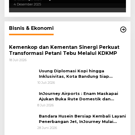
4 Desember 2025
Bisnis & Ekonomi
Kemenkop dan Kementan Sinergi Perkuat
Transformasi Petani Tebu Melalui KDKMP
18 Juli 2026
Usung Diplomasi Kopi hingga
Inklusivitas, Kota Bandung Siap
Sambut 25 Duta Besar di Festival Asia
10 Juli 2026
Afrika 2026
InJourney Airports : Enam Maskapai
Ajukan Buka Rute Domestik dan
Internasional dari Bandara Husein
8 Juli 2026
Sastranegara
Bandara Husein Bersiap Kembali Layani
Penerbangan Jet, InJourney Mulai
Tahap Optimalisasi
28 Juni 2026