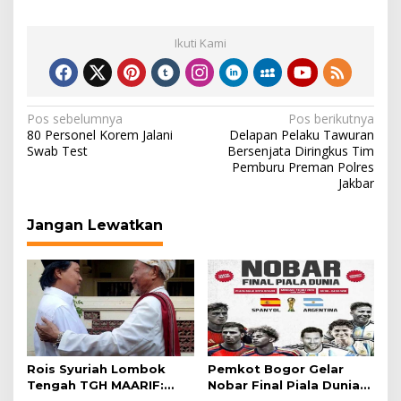
Ikuti Kami
Navigasi
Pos sebelumnya
Pos berikutnya
80 Personel Korem Jalani
Delapan Pelaku Tawuran
pos
Swab Test
Bersenjata Diringkus Tim
Pemburu Preman Polres
Jakbar
Jangan Lewatkan
Rois Syuriah Lombok
Pemkot Bogor Gelar
Tengah TGH MAARIF:
Nobar Final Piala Dunia