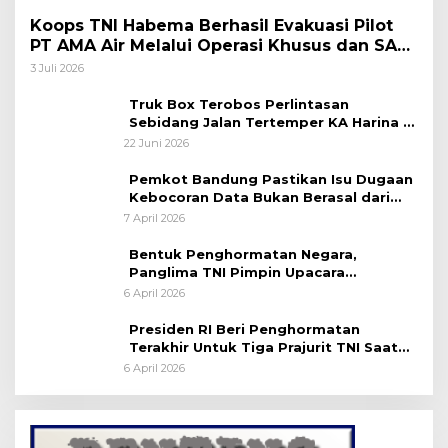
Koops TNI Habema Berhasil Evakuasi Pilot
PT AMA Air Melalui Operasi Khusus dan SAR
Taktis
3 Juli 2026
Truk Box Terobos Perlintasan
Sebidang Jalan Tertemper KA Harina di
Jalan Stasiun Poncol-Jrakah Semarang
22 Juni 2026
Pemkot Bandung Pastikan Isu Dugaan
Kebocoran Data Bukan Berasal dari
Server Disdukcapil
7 April 2026
Bentuk Penghormatan Negara,
Panglima TNI Pimpin Upacara
Pemakaman Militer
6 April 2026
Presiden RI Beri Penghormatan
Terakhir Untuk Tiga Prajurit TNI Saat
Persemayaman di Bandara Soekarno-
6 April 2026
Hatta