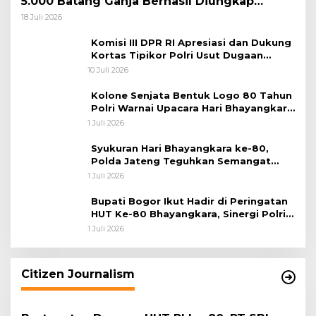
5.000 Batang Ganja Berhasil Diungkap
Koops TNI Habema
18 Juli 2026
Komisi III DPR RI Apresiasi dan Dukung
Kortas Tipikor Polri Usut Dugaan
Korupsi Batu Bara
10 Juli 2026
Kolone Senjata Bentuk Logo 80 Tahun
Polri Warnai Upacara Hari Bhayangkara
ke-80
1 Juli 2026
Syukuran Hari Bhayangkara ke-80,
Polda Jateng Teguhkan Semangat
Pengabdian dan Pererat Kebersamaan
1 Juli 2026
Bupati Bogor Ikut Hadir di Peringatan
HUT Ke-80 Bhayangkara, Sinergi Polri
dan Pemkab Bogor Jadi Kunci Menjaga
1 Juli 2026
Keamanan Daerah
Citizen Journalism