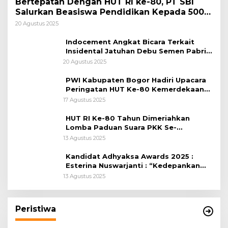
Bertepatan Dengan HUT RI ke-80, PT SBI
Salurkan Beasiswa Pendidikan Kepada 500
Pelajar
20 Agustus 2025
Indocement Angkat Bicara Terkait
Insidental Jatuhan Debu Semen Pabrik
Citeureup
20 Agustus 2025
PWI Kabupaten Bogor Hadiri Upacara
Peringatan HUT Ke-80 Kemerdekaan
RI, di Lapangan Tegar Beriman
17 Agustus 2025
HUT RI Ke-80 Tahun Dimeriahkan
Lomba Paduan Suara PKK Se-
Kabupaten Bogor
13 Agustus 2025
Kandidat Adhyaksa Awards 2025 :
Esterina Nuswarjanti : “Kedepankan
Keadilan Restoratif Wujudkan
13 Agustus 2025
Masyarakat Harmonis”
Peristiwa