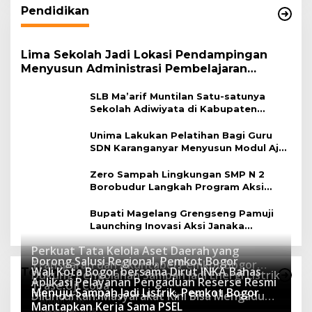
Pendidikan
Lima Sekolah Jadi Lokasi Pendampingan
Menyusun Administrasi Pembelajaran
Berbasis Lingkungan
SLB Ma’arif Muntilan Satu-satunya
Sekolah Adiwiyata di Kabupaten
Magelang
Unima Lakukan Pelatihan Bagi Guru
SDN Karanganyar Menyusun Modul Ajar
Berbasis Adiwiyata
Zero Sampah Lingkungan SMP N 2
Borobudur Langkah Program Aksi
Janaka
Bupati Magelang Grengseng Pamuji
Launching Inovasi Aksi Janaka
Program Sekolah Adiwiyata
Perkuat Tata Kelola Aset Daerah yang
Dorong Salusi Regional, Pemkot Bogor
Transparan dan Akuntabel Pemkot Bogor
Wali Kota Bogor bersama Dirut INKA Bahas
Teknologi
Dukung Pengolahan Sampah Jadi Energi Listrik
Luncurkan SIMASDA
Aplikasi Pelayanan Pengaduan Reserse Resmi
8 Juli 2026
Trase Uji Coba
Menuju Sampah Jadi Listrik, Pemkot Bogor
8 April 2026
Diluncurkan: Masyarakat Kini Bisa Mengadu
7 Januari 2026
Mantapkan Kerja Sama PSEL
Lebih Cepat, Mudah, dan Terintegrasi
12 Desember 2025