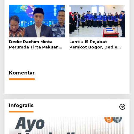
“Telah Lahir Mujadid
2026 di Plaza Balai Kota
Abad Kedua NU”
Dedie Rachim Minta
Lantik 15 Pejabat
Perumda Tirta Pakuan
Pemkot Bogor, Dedie
Salurkan Air Bersih bagi
Rachim: Laksanakan
Warga Terdampak
Tugas Sesuai Harapan
Kekeringan
Masyarakat
Komentar
Infografis