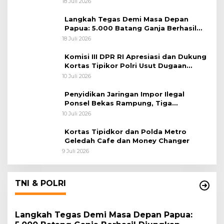
18 Juli 2026
Langkah Tegas Demi Masa Depan
Papua: 5.000 Batang Ganja Berhasil
Diungkap Koops TNI Habema
18 Juli 2026
Komisi III DPR RI Apresiasi dan Dukung
Kortas Tipikor Polri Usut Dugaan
Korupsi Batu Bara
10 Juli 2026
Penyidikan Jaringan Impor Ilegal
Ponsel Bekas Rampung, Tiga
Tersangka Sudah P-21 dan Satu Buron
10 Juli 2026
Kortas Tipidkor dan Polda Metro
Geledah Cafe dan Money Changer
9 Juli 2026
TNI & POLRI
Langkah Tegas Demi Masa Depan Papua: