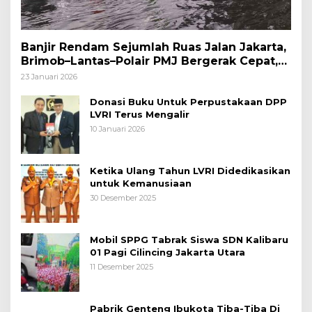
Banjir Rendam Sejumlah Ruas Jalan Jakarta,
Brimob–Lantas–Polair PMJ Bergerak Cepat,
Polri Siagakan 128.247 Personel Secara
23 Januari 2026
Nasional
Donasi Buku Untuk Perpustakaan DPP
LVRI Terus Mengalir
10 Januari 2026
Ketika Ulang Tahun LVRI Didedikasikan
untuk Kemanusiaan
30 Desember 2025
Mobil SPPG Tabrak Siswa SDN Kalibaru
01 Pagi Cilincing Jakarta Utara
11 Desember 2025
Pabrik Genteng Ibukota Tiba-Tiba Di