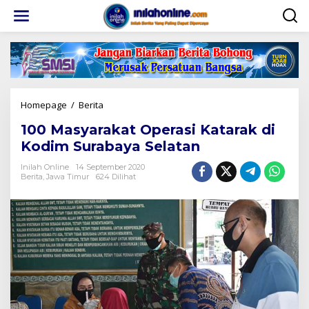
Lewati
ke
konten
100
Homepage
/
Berita
Masyarakat
100 Masyarakat Operasi Katarak di
Operasi
Katarak
Kodim Surabaya Selatan
di
Kodim
Inilah Online
14 September 2020
Berita
,
Jawa Timur
624 Dilihat
Surabaya
Selatan