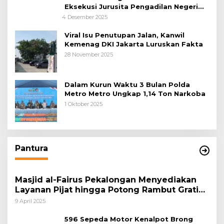
Eksekusi Jurusita Pengadilan Negeri
Tangerang, Diduga Cacat Hukum Sejak
4 Desember 2025
Awal
Viral Isu Penutupan Jalan, Kanwil
Kemenag DKI Jakarta Luruskan Fakta
28 November 2025
Dalam Kurun Waktu 3 Bulan Polda
Metro Metro Ungkap 1,14 Ton Narkoba
1 Oktober 2025
Pantura
Masjid al-Fairus Pekalongan Menyediakan
Layanan Pijat hingga Potong Rambut Gratis
bagi Pemudik Lebaran 2025
9 April 2025
596 Sepeda Motor Kenalpot Brong