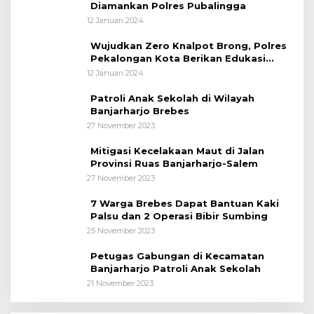
Diamankan Polres Pubalingga
12 Januari 2024
Wujudkan Zero Knalpot Brong, Polres
Pekalongan Kota Berikan Edukasi
Kepada Pelajar
12 Januari 2024
Patroli Anak Sekolah di Wilayah
Banjarharjo Brebes
27 November 2023
Mitigasi Kecelakaan Maut di Jalan
Provinsi Ruas Banjarharjo-Salem
27 November 2023
7 Warga Brebes Dapat Bantuan Kaki
Palsu dan 2 Operasi Bibir Sumbing
25 November 2023
Petugas Gabungan di Kecamatan
Banjarharjo Patroli Anak Sekolah
21 November 2023