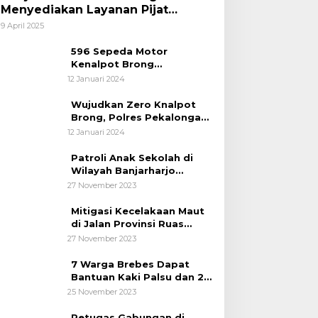
Menyediakan Layanan Pijat
hingga Potong Rambut Gratis bagi
9 April 2025
Pemudik Lebaran 2025
596 Sepeda Motor
Kenalpot Brong
Diamankan Polres
12 Januari 2024
Pubalingga
Wujudkan Zero Knalpot
Brong, Polres Pekalongan
Kota Berikan Edukasi
12 Januari 2024
Kepada Pelajar
Patroli Anak Sekolah di
Wilayah Banjarharjo
Brebes
27 November 2023
Mitigasi Kecelakaan Maut
di Jalan Provinsi Ruas
Banjarharjo-Salem
27 November 2023
7 Warga Brebes Dapat
Bantuan Kaki Palsu dan 2
Operasi Bibir Sumbing
25 November 2023
Petugas Gabungan di