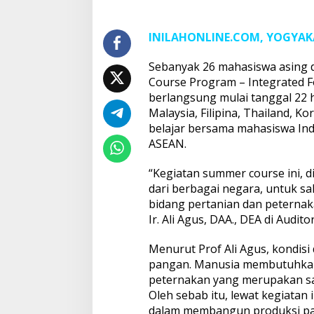
UGM
INILAHONLINE.COM, YOGYA
Sebanyak 26 mahasiswa asing d
Course Program – Integrated F
berlangsung mulai tanggal 22 h
Malaysia, Filipina, Thailand, K
belajar bersama mahasiswa Ind
ASEAN.
“Kegiatan summer course ini, 
dari berbagai negara, untuk s
bidang pertanian dan peternak
Ir. Ali Agus, DAA., DEA di Audi
Menurut Prof Ali Agus, kondis
pangan. Manusia membutuhkan
peternakan yang merupakan sa
Oleh sebab itu, lewat kegiatan
dalam membangun produksi pa