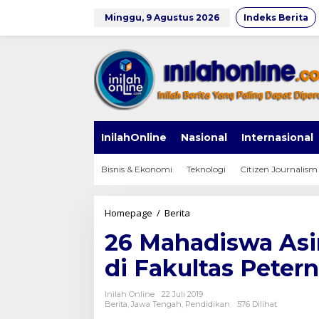
Lewati
ke
Minggu, 9 Agustus 2026
Indeks Berita
konten
InilahOnline
Nasional
Internasional
Bisnis & Ekonomi
Teknologi
Citizen Journalism
26
Homepage
/
Berita
Mahadiswa
26 Mahadiswa Asi
Asing
Ikuti
di Fakultas Pete
Summer
Course
di
Inilah Online
22 Juli 2019
Fakultas
Berita
,
Jawa Tengah
,
Pendidikan
576 Dilihat
Peternakan