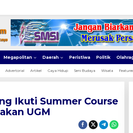
Megapolitan
Daerah
Peristiwa
Politik
Olahra
Advertorial
Artikel
Gaya Hidup
Seni Budaya
Wisata
Feature
ng Ikuti Summer Course
rnakan UGM