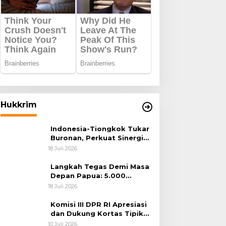
Hukkrim
Indonesia-Tiongkok Tukar
Buronan, Perkuat Sinergi
Penegakan Hukum Lintas
18 Juli 2026
Negara
Langkah Tegas Demi Masa
Depan Papua: 5.000
Batang Ganja Berhasil
18 Juli 2026
Diungkap Koops TNI
Habema
Komisi III DPR RI Apresiasi
dan Dukung Kortas Tipikor
Polri Usut Dugaan Korupsi
10 Juli 2026