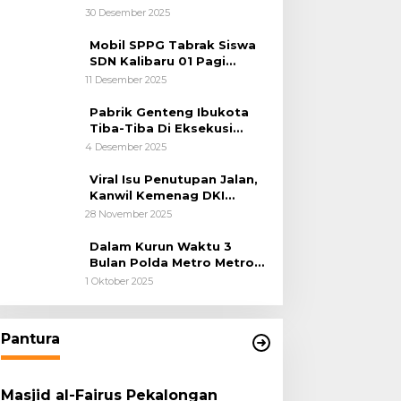
Kemanusiaan
30 Desember 2025
Mobil SPPG Tabrak Siswa
SDN Kalibaru 01 Pagi
Cilincing Jakarta Utara
11 Desember 2025
Pabrik Genteng Ibukota
Tiba-Tiba Di Eksekusi
Jurusita Pengadilan Negeri
4 Desember 2025
Tangerang, Diduga Cacat
Hukum Sejak Awal
Viral Isu Penutupan Jalan,
Kanwil Kemenag DKI
Jakarta Luruskan Fakta
28 November 2025
Dalam Kurun Waktu 3
Bulan Polda Metro Metro
Ungkap 1,14 Ton Narkoba
1 Oktober 2025
Pantura
Masjid al-Fairus Pekalongan