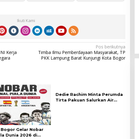
Ikuti Kami
Pos berikutnya
TNI Kerja
Timba Ilmu Pemberdayaan Masyarakat, TP
egara
PKK Lampung Barat Kunjungi Kota Bogor
Dedie Rachim Minta Perumda
Tirta Pakuan Salurkan Air
Bersih bagi Warga Terdampak
Kekeringan
Bogor Gelar Nobar
ala Dunia 2026 di