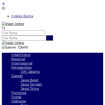
Lewati
ke
konten
Indeks Berita
InilahOnline
Nasional
Internasional
Megapolitan
DKI Jakarta
Daerah
Jawa Barat
Jawa Tengah
Jawa Timur
Peristiwa
Politik
Olahraga