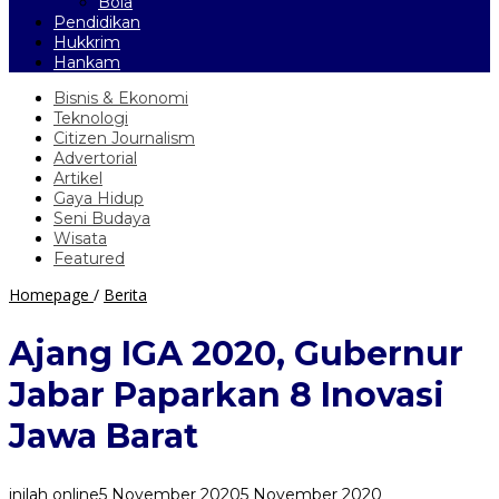
Bola
Pendidikan
Hukkrim
Hankam
Bisnis & Ekonomi
Teknologi
Citizen Journalism
Advertorial
Artikel
Gaya Hidup
Seni Budaya
Wisata
Featured
Ajang
Homepage
/
Berita
IGA
2020,
Ajang IGA 2020, Gubernur
Gubernur
Jabar
Jabar Paparkan 8 Inovasi
Paparkan
8
Jawa Barat
Inovasi
Jawa
Barat
inilah online
5 November 2020
5 November 2020