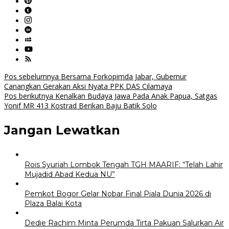
Navigasi
Pos sebelumnya
Bersama Forkopimda Jabar, Gubernur
Canangkan Gerakan Aksi Nyata PPK DAS Cilamaya
pos
Pos berikutnya
Kenalkan Budaya Jawa Pada Anak Papua, Satgas
Yonif MR 413 Kostrad Berikan Baju Batik Solo
Jangan Lewatkan
Rois Syuriah Lombok Tengah TGH MAARIF: “Telah Lahir
Mujadid Abad Kedua NU”
Pemkot Bogor Gelar Nobar Final Piala Dunia 2026 di
Plaza Balai Kota
Dedie Rachim Minta Perumda Tirta Pakuan Salurkan Air