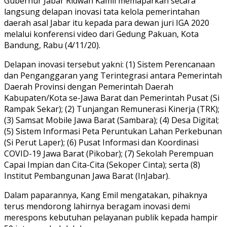
Gubernur Jabar Ridwan Kamil memaparkan secara
langsung delapan inovasi tata kelola pemerintahan
daerah asal Jabar itu kepada para dewan juri IGA 2020
melalui konferensi video dari Gedung Pakuan, Kota
Bandung, Rabu (4/11/20).
Delapan inovasi tersebut yakni: (1) Sistem Perencanaan
dan Penganggaran yang Terintegrasi antara Pemerintah
Daerah Provinsi dengan Pemerintah Daerah
Kabupaten/Kota se-Jawa Barat dan Pemerintah Pusat (Si
Rampak Sekar); (2) Tunjangan Remunerasi Kinerja (TRK);
(3) Samsat Mobile Jawa Barat (Sambara); (4) Desa Digital;
(5) Sistem Informasi Peta Peruntukan Lahan Perkebunan
(Si Perut Laper); (6) Pusat Informasi dan Koordinasi
COVID-19 Jawa Barat (Pikobar); (7) Sekolah Perempuan
Capai Impian dan Cita-Cita (Sekoper Cinta); serta (8)
Institut Pembangunan Jawa Barat (InJabar).
Dalam paparannya, Kang Emil mengatakan, pihaknya
terus mendorong lahirnya beragam inovasi demi
merespons kebutuhan pelayanan publik kepada hampir