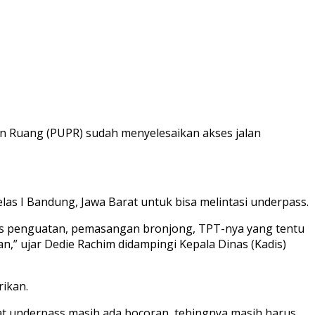
 Ruang (PUPR) sudah menyelesaikan akses jalan
elas I Bandung, Jawa Barat untuk bisa melintasi underpass.
oses penguatan, pemasangan bronjong, TPT-nya yang tentu
an,” ujar Dedie Rachim didampingi Kepala Dinas (Kadis)
ikan.
wat underpass masih ada bocoran, tebingnya masih harus