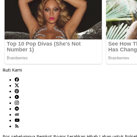
Ikuti Kami
Pos sebelumnya
Pemkot Bogor Serahkan Hibah Lahan untuk Polse