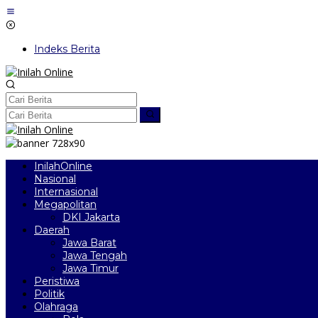
Lewati
ke
konten
Indeks Berita
InilahOnline
Nasional
Internasional
Megapolitan
DKI Jakarta
Daerah
Jawa Barat
Jawa Tengah
Jawa Timur
Peristiwa
Politik
Olahraga