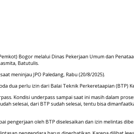
Pemkot) Bogor melalui Dinas Pekerjaan Umum dan Penataan
smita, Batutulis.
 saat meninjau JPO Paledang, Rabu (20/8/2025).
oda dua perlu izin dari Balai Teknik Perkeretaapian (BTP) K
erpass. Kondisi underpass sampai saat ini masih dalam pr
udah selesai, dari BTP sudah selesai, tentu bisa dimanfaatk
pengerjaan oleh BTP diselesaikan dan izin melintas diber
intasan pengendara harus diperhatikan. Karena dilihat le