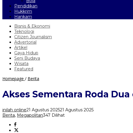
Bola
Pendidikan
Hukkrim
Hankam
Bisnis & Ekonomi
Teknologi
Citizen Journalism
Advertorial
Artikel
Gaya Hidup
Seni Budaya
Wisata
Featured
Akses
Homepage
/
Berita
Sementara
Roda
Akses Sementara Roda Dua 
Dua
di
Jalan
inilah online
21 Agustus 2025
21 Agustus 2025
Batutulis
Berita
,
Megapolitan
347 Dilihat
Rampung,
Pemkot
Tunggu