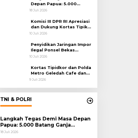
Depan Papua: 5.000
Batang Ganja Berhasil
18 Juli 2026
Diungkap Koops TNI
Habema
Komisi III DPR RI Apresiasi
dan Dukung Kortas Tipikor
Polri Usut Dugaan Korupsi
10 Juli 2026
Batu Bara
Penyidikan Jaringan Impor
Ilegal Ponsel Bekas
Rampung, Tiga Tersangka
10 Juli 2026
Sudah P-21 dan Satu Buron
Kortas Tipidkor dan Polda
Metro Geledah Cafe dan
Money Changer
9 Juli 2026
TNI & POLRI
Langkah Tegas Demi Masa Depan
Papua: 5.000 Batang Ganja
Berhasil Diungkap Koops TNI
18 Juli 2026
Habema