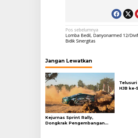
Navigasi
Pos sebelumnya
Lomba Bedil, Danyonarmed 12/Divif
pos
Bidik Sinergitas
Jangan Lewatkan
Telusuri
HJB ke-
Bogor L
Tilas B
Kejurnas Sprint Rally,
Dongkrak Pengembangan
“Sport Tourism” Jawa Tengah