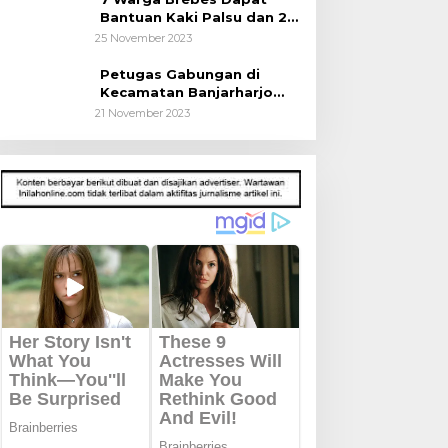
Bantuan Kaki Palsu dan 2
Operasi Bibir Sumbing
25 November 2023
Petugas Gabungan di
Kecamatan Banjarharjo
Patroli Anak Sekolah
21 November 2023