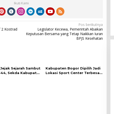
Ikuti Kami
Pos berikutnya
 2 Kostrad
Legislator Kecewa, Pemerintah Abaikan
Keputusan Bersama yang Tetap Naikkan Iuran
BPJS Kesehatan
 Jejak Sejarah Sambut
Kabupaten Bogor Dipilih Jadi
544, Sekda Kabupaten
Lokasi Sport Center Terbesar
epas Gowes Napak
di Dunia, Peluang Tingkatkan
ogor
Pertumbuhan Ekonomi Baru