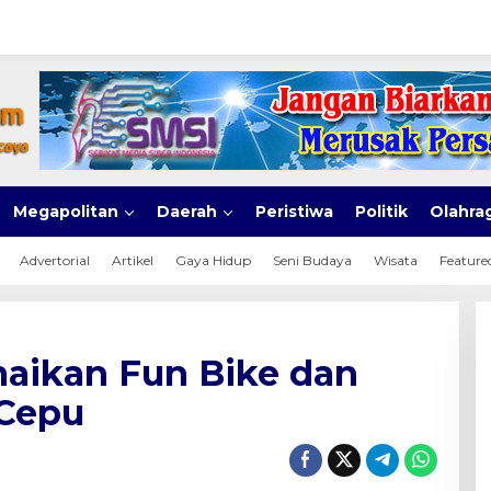
Megapolitan
Daerah
Peristiwa
Politik
Olahra
Advertorial
Artikel
Gaya Hidup
Seni Budaya
Wisata
Feature
maikan Fun Bike dan
 Cepu