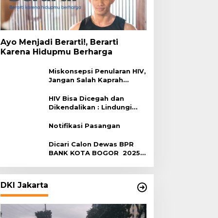
Ayo Menjadi Berarti!, Berarti
Karena Hidupmu Berharga
Miskonsepsi Penularan HIV,
Jangan Salah Kaprah
Terhadap HIV
HIV Bisa Dicegah dan
Dikendalikan : Lindungi
Diri, Pilih Sehat!
Notifikasi Pasangan
Dicari Calon Dewas BPR
BANK KOTA BOGOR 2025-
2029
DKI Jakarta