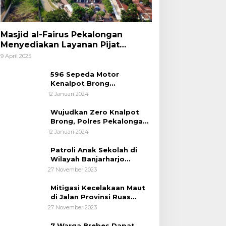
Masjid al-Fairus Pekalongan
Menyediakan Layanan Pijat
hingga Potong Rambut Gratis bagi
9 April 2025
Pemudik Lebaran 2025
596 Sepeda Motor
Kenalpot Brong
Diamankan Polres
12 Januari 2024
Pubalingga
Wujudkan Zero Knalpot
Brong, Polres Pekalongan
Kota Berikan Edukasi
12 Januari 2024
Kepada Pelajar
Patroli Anak Sekolah di
Wilayah Banjarharjo
Brebes
27 November 2023
Mitigasi Kecelakaan Maut
di Jalan Provinsi Ruas
Banjarharjo-Salem
27 November 2023
7 Warga Brebes Dapat