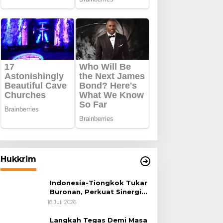
Hukkrim
Indonesia-Tiongkok Tukar
Buronan, Perkuat Sinergi
Penegakan Hukum Lintas
18 Juli 2026
Negara
Langkah Tegas Demi Masa