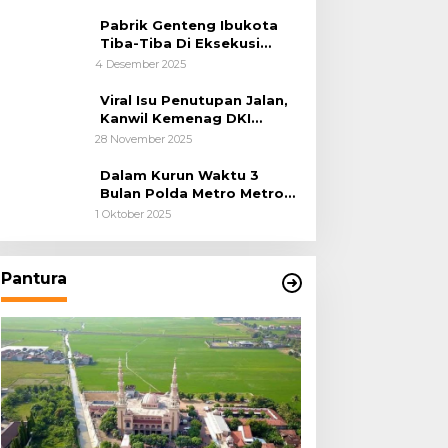
Pabrik Genteng Ibukota
Tiba-Tiba Di Eksekusi
Jurusita Pengadilan Negeri
4 Desember 2025
Tangerang, Diduga Cacat
Hukum Sejak Awal
Viral Isu Penutupan Jalan,
Kanwil Kemenag DKI
Jakarta Luruskan Fakta
28 November 2025
Dalam Kurun Waktu 3
Bulan Polda Metro Metro
Ungkap 1,14 Ton Narkoba
1 Oktober 2025
Pantura