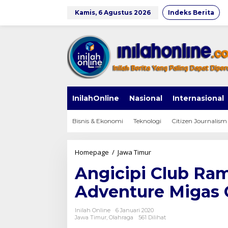
Lewati
ke
Kamis, 6 Agustus 2026
Indeks Berita
konten
InilahOnline
Nasional
Internasional
Bisnis & Ekonomi
Teknologi
Citizen Journalism
Angicipi
Homepage
/
Jawa Timur
Club
Angicipi Club Ra
Ramaikan
Fun
Adventure Migas
Bike
dan
Adventure
Inilah Online
6 Januari 2020
Migas
Jawa Timur
,
Olahraga
561 Dilihat
Cepu