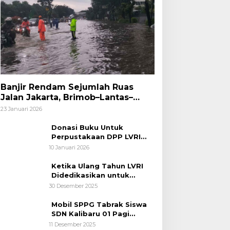
Banjir Rendam Sejumlah Ruas
Jalan Jakarta, Brimob–Lantas–
Polair PMJ Bergerak Cepat, Polri
23 Januari 2026
Siagakan 128.247 Personel Secara
Nasional
Donasi Buku Untuk
Perpustakaan DPP LVRI
Terus Mengalir
10 Januari 2026
Ketika Ulang Tahun LVRI
Didedikasikan untuk
Kemanusiaan
30 Desember 2025
Mobil SPPG Tabrak Siswa
SDN Kalibaru 01 Pagi
Cilincing Jakarta Utara
11 Desember 2025