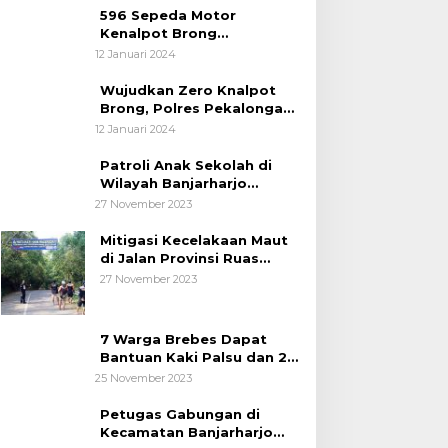
596 Sepeda Motor
Kenalpot Brong
Diamankan Polres
12 Januari 2024
Pubalingga
Wujudkan Zero Knalpot
Brong, Polres Pekalongan
Kota Berikan Edukasi
12 Januari 2024
Kepada Pelajar
Patroli Anak Sekolah di
Wilayah Banjarharjo
Brebes
27 November 2023
Mitigasi Kecelakaan Maut
di Jalan Provinsi Ruas
Banjarharjo-Salem
27 November 2023
7 Warga Brebes Dapat
Bantuan Kaki Palsu dan 2
Operasi Bibir Sumbing
25 November 2023
Petugas Gabungan di
Kecamatan Banjarharjo