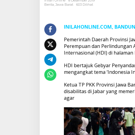
Inilah Online
8 Desember 2019
Geologi
Berita
,
Jawa Barat
603 Dilihat
di
Hari
Disabilitas
Internasional
INILAHONLINE.COM, BANDU
Pemerintah Daerah Provinsi J
Perempuan dan Perlindungan An
Internasional (HDI) di halaman
HDI bertajuk Gebyar Penyandang
mengangkat tema ‘Indonesia Inkl
Ketua TP PKK Provinsi Jawa Ba
disabilitas di Jabar yang mem
agar