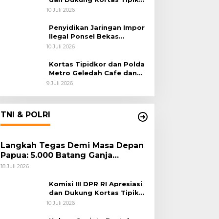
Polri Usut Dugaan Korupsi
10 Juli 2026
Batu Bara
Penyidikan Jaringan Impor
Ilegal Ponsel Bekas
Rampung, Tiga Tersangka
10 Juli 2026
Sudah P-21 dan Satu Buron
Kortas Tipidkor dan Polda
Metro Geledah Cafe dan
Money Changer
9 Juli 2026
TNI & POLRI
Langkah Tegas Demi Masa Depan
Papua: 5.000 Batang Ganja
Berhasil Diungkap Koops TNI
18 Juli 2026
Habema
Komisi III DPR RI Apresiasi
dan Dukung Kortas Tipikor
Polri Usut Dugaan Korupsi
10 Juli 2026
Batu Bara