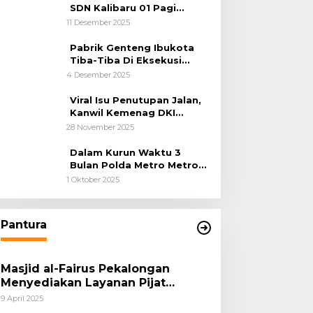
SDN Kalibaru 01 Pagi
Cilincing Jakarta Utara
11 Desember 2025
Pabrik Genteng Ibukota
Tiba-Tiba Di Eksekusi
Jurusita Pengadilan Negeri
4 Desember 2025
Tangerang, Diduga Cacat
Hukum Sejak Awal
Viral Isu Penutupan Jalan,
Kanwil Kemenag DKI
Jakarta Luruskan Fakta
28 November 2025
Dalam Kurun Waktu 3
Bulan Polda Metro Metro
Ungkap 1,14 Ton Narkoba
1 Oktober 2025
Pantura
Masjid al-Fairus Pekalongan
Menyediakan Layanan Pijat
hingga Potong Rambut Gratis bagi
9 April 2025
Pemudik Lebaran 2025