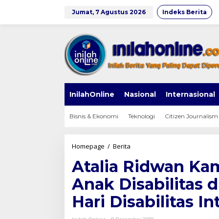
Lewati
ke
Jumat, 7 Agustus 2026
Indeks Berita
konten
InilahOnline
Nasional
Internasional
Bisnis & Ekonomi
Teknologi
Citizen Journalism
Atalia
Homepage
/
Berita
Ridwan
Atalia Ridwan Ka
Kamil
Melukis
Anak Disabilitas 
Bersama
Anak
Hari Disabilitas I
Disabilitas
di
Museum