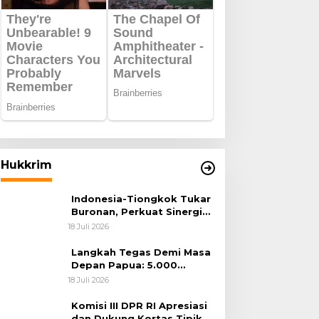
Hukkrim
Indonesia-Tiongkok Tukar
Buronan, Perkuat Sinergi
Penegakan Hukum Lintas
18 Juli 2026
Negara
Langkah Tegas Demi Masa
Depan Papua: 5.000
Batang Ganja Berhasil
18 Juli 2026
Diungkap Koops TNI
Habema
Komisi III DPR RI Apresiasi
dan Dukung Kortas Tipikor