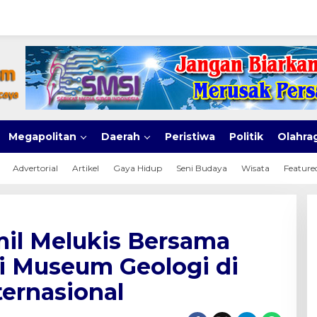
Megapolitan
Daerah
Peristiwa
Politik
Olahra
Advertorial
Artikel
Gaya Hidup
Seni Budaya
Wisata
Feature
mil Melukis Bersama
di Museum Geologi di
nternasional