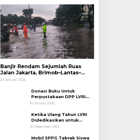
Banjir Rendam Sejumlah Ruas
Jalan Jakarta, Brimob–Lantas–
Polair PMJ Bergerak Cepat, Polri
23 Januari 2026
Siagakan 128.247 Personel Secara
Nasional
Donasi Buku Untuk
Perpustakaan DPP LVRI
Terus Mengalir
10 Januari 2026
Ketika Ulang Tahun LVRI
Didedikasikan untuk
Kemanusiaan
30 Desember 2025
Mobil SPPG Tabrak Siswa