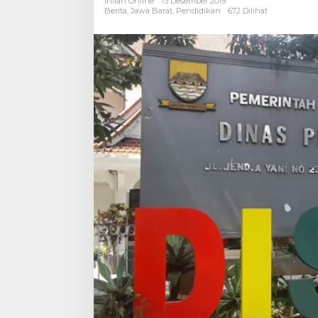
Inilah Online
13 Desember 2019
Laksanakan
Berita
,
Jawa Barat
,
Pendidikan
672 Dilihat
Arahan
Menteri