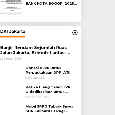
BANK KOTA BOGOR 2025-
2029
DKI Jakarta
Banjir Rendam Sejumlah Ruas
Jalan Jakarta, Brimob–Lantas–
Polair PMJ Bergerak Cepat, Polri
23 Januari 2026
Siagakan 128.247 Personel Secara
Nasional
Donasi Buku Untuk
Perpustakaan DPP LVRI
Terus Mengalir
10 Januari 2026
Ketika Ulang Tahun LVRI
Didedikasikan untuk
Kemanusiaan
30 Desember 2025
Mobil SPPG Tabrak Siswa
SDN Kalibaru 01 Pagi