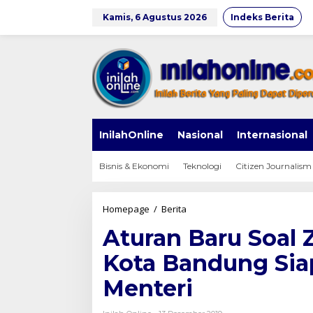
Lewati
ke
Kamis, 6 Agustus 2026
Indeks Berita
konten
InilahOnline
Nasional
Internasional
Bisnis & Ekonomi
Teknologi
Citizen Journalism
Aturan
Homepage
/
Berita
Baru
Aturan Baru Soal 
Soal
Zonasi
Kota Bandung Sia
PPDB,
Disdik
Menteri
Kota
Bandung
Siap