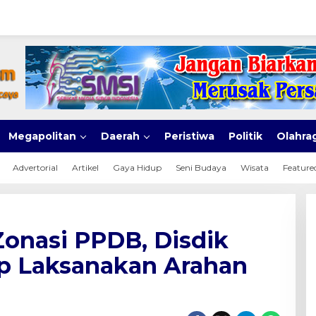
Megapolitan
Daerah
Peristiwa
Politik
Olahra
Advertorial
Artikel
Gaya Hidup
Seni Budaya
Wisata
Feature
Zonasi PPDB, Disdik
p Laksanakan Arahan