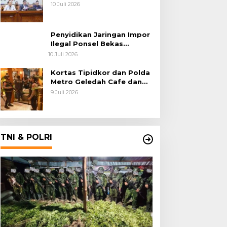
Polri Usut Dugaan Korupsi
10 Juli 2026
Batu Bara
Penyidikan Jaringan Impor
Ilegal Ponsel Bekas
Rampung, Tiga Tersangka
10 Juli 2026
Sudah P-21 dan Satu Buron
Kortas Tipidkor dan Polda
Metro Geledah Cafe dan
Money Changer
9 Juli 2026
TNI & POLRI