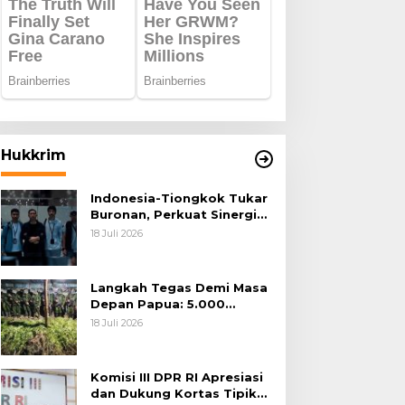
Hukkrim
Indonesia-Tiongkok Tukar
Buronan, Perkuat Sinergi
Penegakan Hukum Lintas
18 Juli 2026
Negara
Langkah Tegas Demi Masa
Depan Papua: 5.000
Batang Ganja Berhasil
18 Juli 2026
Diungkap Koops TNI
Habema
Komisi III DPR RI Apresiasi
dan Dukung Kortas Tipikor