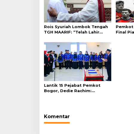
Rois Syuriah Lombok Tengah
Pemkot 
TGH MAARIF: “Telah Lahir
Final Pi
Mujadid Abad Kedua NU”
Plaza Ba
Lantik 15 Pejabat Pemkot
Bogor, Dedie Rachim:
Laksanakan Tugas Sesuai
Harapan Masyarakat
Komentar