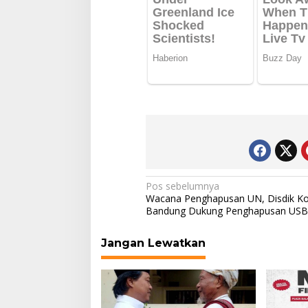
Navigasi
Pos sebelumnya
Wacana Penghapusan UN, Disdik Ko
pos
Bandung Dukung Penghapusan US
Jangan Lewatkan