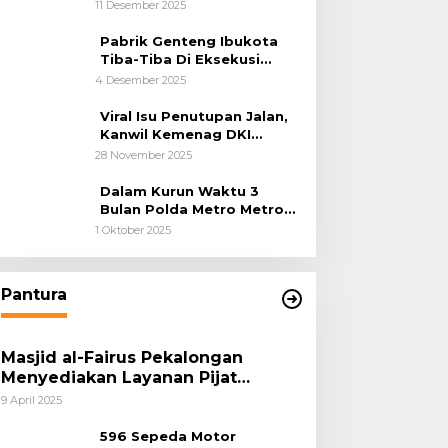
Cilincing Jakarta Utara
11 Desember 2025
Pabrik Genteng Ibukota
Tiba-Tiba Di Eksekusi
Jurusita Pengadilan Negeri
4 Desember 2025
Tangerang, Diduga Cacat
Hukum Sejak Awal
Viral Isu Penutupan Jalan,
Kanwil Kemenag DKI
Jakarta Luruskan Fakta
28 November 2025
Dalam Kurun Waktu 3
Bulan Polda Metro Metro
Ungkap 1,14 Ton Narkoba
1 Oktober 2025
Pantura
Masjid al-Fairus Pekalongan
Menyediakan Layanan Pijat
hingga Potong Rambut Gratis bagi
9 April 2025
Pemudik Lebaran 2025
596 Sepeda Motor