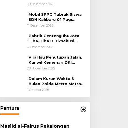
Kemanusiaan
30 Desember 2025
Mobil SPPG Tabrak Siswa
SDN Kalibaru 01 Pagi
Cilincing Jakarta Utara
11 Desember 2025
Pabrik Genteng Ibukota
Tiba-Tiba Di Eksekusi
Jurusita Pengadilan Negeri
4 Desember 2025
Tangerang, Diduga Cacat
Hukum Sejak Awal
Viral Isu Penutupan Jalan,
Kanwil Kemenag DKI
Jakarta Luruskan Fakta
28 November 2025
Dalam Kurun Waktu 3
Bulan Polda Metro Metro
Ungkap 1,14 Ton Narkoba
1 Oktober 2025
Pantura
Masjid al-Fairus Pekalongan