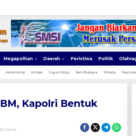
Megapolitan
Daerah
Peristiwa
Politik
Olahra
Advertorial
Artikel
Gaya Hidup
Seni Budaya
Wisata
Feature
BBM, Kapolri Bentuk
594 Dilihat