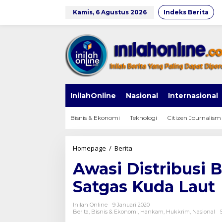
Lewati
ke
Kamis, 6 Agustus 2026
Indeks Berita
konten
InilahOnline
Nasional
Internasional
Bisnis & Ekonomi
Teknologi
Citizen Journalism
Awasi
Homepage
/
Berita
Distribusi
Awasi Distribusi 
BBM,
Kapolri
Satgas Kuda Laut
Bentuk
Satgas
Kuda
Inilah Online
9 Januari 2020
Laut
Berita
,
Bisnis & Ekonomi
,
Hankam
,
Hukkrim
,
Nasional