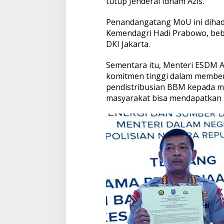
tutup Jenderal Idham Azis.
Penandangatang MoU ini dihadir
Kemendagri Hadi Prabowo, beb
DKI Jakarta.
Sementara itu, Menteri ESDM A
komitmen tinggi dalam member
pendistribusian BBM kepada m
masyarakat bisa mendapatkan