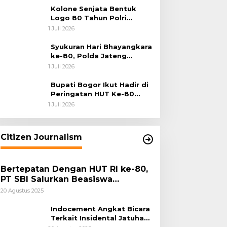
Kolone Senjata Bentuk
Logo 80 Tahun Polri
Warnai Upacara Hari
1 Juli 2026
Bhayangkara ke-80
Syukuran Hari Bhayangkara
ke-80, Polda Jateng
Teguhkan Semangat
1 Juli 2026
Pengabdian dan Pererat
Kebersamaan
Bupati Bogor Ikut Hadir di
Peringatan HUT Ke-80
Bhayangkara, Sinergi Polri
1 Juli 2026
dan Pemkab Bogor Jadi
Kunci Menjaga Keamanan
Daerah
Citizen Journalism
Bertepatan Dengan HUT RI ke-80,
PT SBI Salurkan Beasiswa
Pendidikan Kepada 500 Pelajar
20 Agustus 2025
Indocement Angkat Bicara
Terkait Insidental Jatuhan
Debu Semen Pabrik