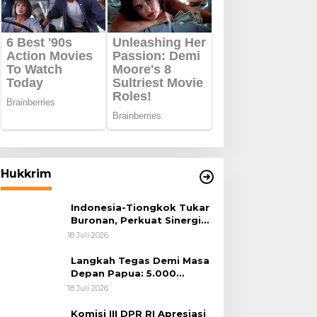
Hukkrim
Indonesia-Tiongkok Tukar
Buronan, Perkuat Sinergi
Penegakan Hukum Lintas
18 Juli 2026
Negara
Langkah Tegas Demi Masa
Depan Papua: 5.000
Batang Ganja Berhasil
18 Juli 2026
Diungkap Koops TNI
Habema
Komisi III DPR RI Apresiasi