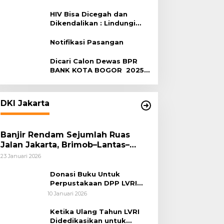
Terhadap HIV
HIV Bisa Dicegah dan
Dikendalikan : Lindungi
Diri, Pilih Sehat!
Notifikasi Pasangan
Dicari Calon Dewas BPR
BANK KOTA BOGOR 2025-
2029
DKI Jakarta
Banjir Rendam Sejumlah Ruas
Jalan Jakarta, Brimob–Lantas–
Polair PMJ Bergerak Cepat, Polri
23 Januari 2026
Siagakan 128.247 Personel Secara
Nasional
Donasi Buku Untuk
Perpustakaan DPP LVRI
Terus Mengalir
10 Januari 2026
Ketika Ulang Tahun LVRI
Didedikasikan untuk