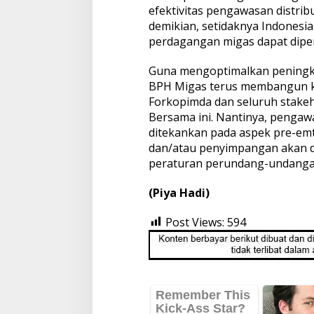
efektivitas pengawasan distrib
demikian, setidaknya Indones
perdagangan migas dapat diper
Guna mengoptimalkan pening
BPH Migas terus membangun ke
Forkopimda dan seluruh stakeh
Bersama ini. Nantinya, pengaw
ditekankan pada aspek pre-emti
dan/atau penyimpangan akan 
peraturan perundang-undanga
(Piya Hadi)
Post Views:
594