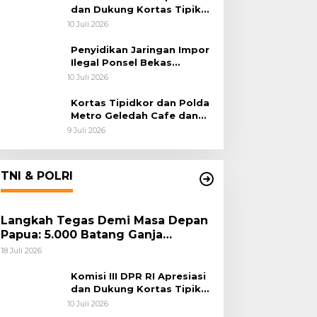
dan Dukung Kortas Tipikor
Polri Usut Dugaan Korupsi
10 Juli 2026
Batu Bara
Penyidikan Jaringan Impor
Ilegal Ponsel Bekas
Rampung, Tiga Tersangka
10 Juli 2026
Sudah P-21 dan Satu Buron
Kortas Tipidkor dan Polda
Metro Geledah Cafe dan
Money Changer
9 Juli 2026
TNI & POLRI
Langkah Tegas Demi Masa Depan
Papua: 5.000 Batang Ganja
Berhasil Diungkap Koops TNI
18 Juli 2026
Habema
Komisi III DPR RI Apresiasi
dan Dukung Kortas Tipikor
Polri Usut Dugaan Korupsi
10 Juli 2026
Batu Bara