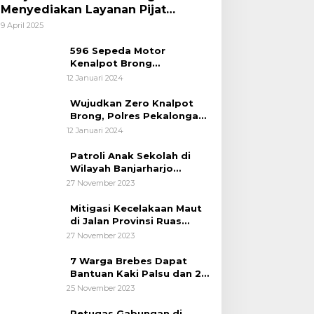
Menyediakan Layanan Pijat
hingga Potong Rambut Gratis bagi
9 April 2025
Pemudik Lebaran 2025
596 Sepeda Motor
Kenalpot Brong
Diamankan Polres
12 Januari 2024
Pubalingga
Wujudkan Zero Knalpot
Brong, Polres Pekalongan
Kota Berikan Edukasi
12 Januari 2024
Kepada Pelajar
Patroli Anak Sekolah di
Wilayah Banjarharjo
Brebes
27 November 2023
Mitigasi Kecelakaan Maut
di Jalan Provinsi Ruas
Banjarharjo-Salem
27 November 2023
7 Warga Brebes Dapat
Bantuan Kaki Palsu dan 2
Operasi Bibir Sumbing
25 November 2023
Petugas Gabungan di