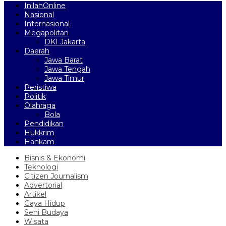
InilahOnline
Nasional
Internasional
Megapolitan
DKI Jakarta
Daerah
Jawa Barat
Jawa Tengah
Jawa Timur
Peristiwa
Politik
Olahraga
Bola
Pendidikan
Hukkrim
Hankam
Bisnis & Ekonomi
Teknologi
Citizen Journalism
Advertorial
Artikel
Gaya Hidup
Seni Budaya
Wisata