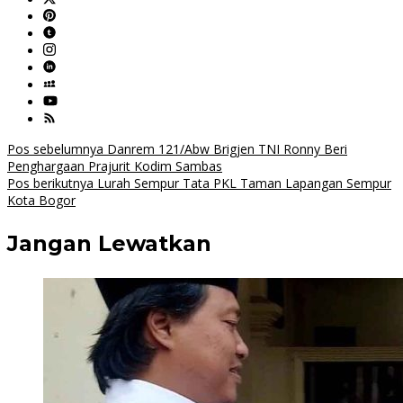
Navigasi
Pos sebelumnya
Danrem 121/Abw Brigjen TNI Ronny Beri
Penghargaan Prajurit Kodim Sambas
pos
Pos berikutnya
Lurah Sempur Tata PKL Taman Lapangan Sempur
Kota Bogor
Jangan Lewatkan