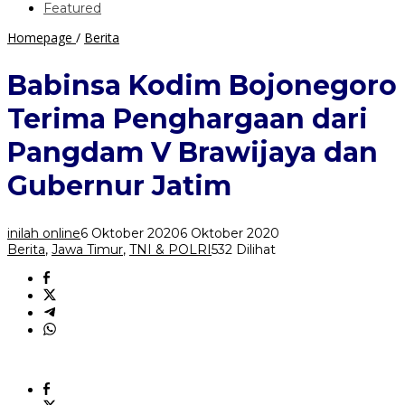
Featured
Babinsa
Homepage
/
Berita
Kodim
Bojonegoro
Babinsa Kodim Bojonegoro
Terima
Penghargaan
Terima Penghargaan dari
dari
Pangdam
Pangdam V Brawijaya dan
V
Brawijaya
Gubernur Jatim
dan
Gubernur
Jatim
inilah online
6 Oktober 2020
6 Oktober 2020
Berita
,
Jawa Timur
,
TNI & POLRI
532 Dilihat