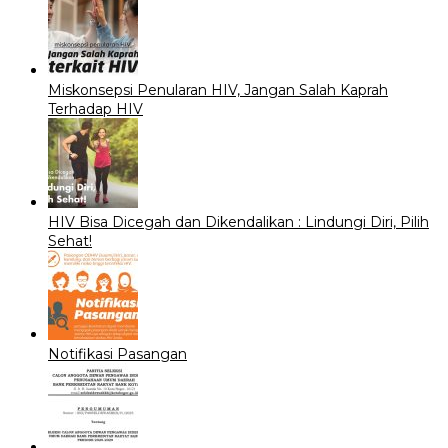
Miskonsepsi Penularan HIV, Jangan Salah Kaprah
Terhadap HIV
HIV Bisa Dicegah dan Dikendalikan : Lindungi Diri, Pilih
Sehat!
Notifikasi Pasangan