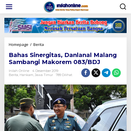
Lewati
ke
konten
Bahas
Homepage
/
Berita
Sinergitas,
Bahas Sinergitas, Danlanal Malang
Danlanal
Malang
Sambangi Makorem 083/BDJ
Sambangi
Makorem
Inilah Online
4 Desember 2019
Berita
,
Hankam
,
Jawa Timur
789 Dilihat
083/BDJ