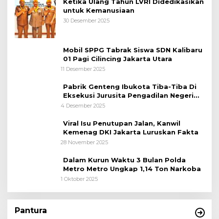
Ketika Ulang Tahun LVRI Didedikasikan
untuk Kemanusiaan
30 Desember 2025
Mobil SPPG Tabrak Siswa SDN Kalibaru
01 Pagi Cilincing Jakarta Utara
11 Desember 2025
Pabrik Genteng Ibukota Tiba-Tiba Di
Eksekusi Jurusita Pengadilan Negeri
Tangerang, Diduga Cacat Hukum Sejak
4 Desember 2025
Awal
Viral Isu Penutupan Jalan, Kanwil
Kemenag DKI Jakarta Luruskan Fakta
28 November 2025
Dalam Kurun Waktu 3 Bulan Polda
Metro Metro Ungkap 1,14 Ton Narkoba
1 Oktober 2025
Pantura