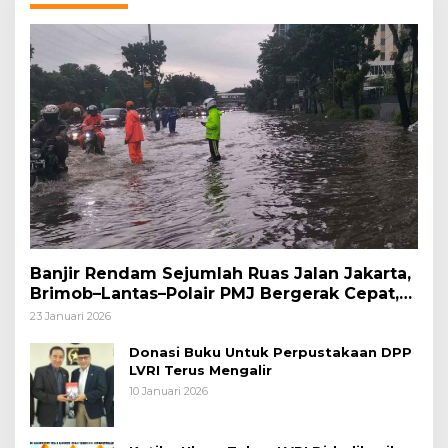
Banjir Rendam Sejumlah Ruas Jalan Jakarta,
Brimob–Lantas–Polair PMJ Bergerak Cepat,
Polri Siagakan 128.247 Personel Secara
23 Januari 2026
Nasional
Donasi Buku Untuk Perpustakaan DPP
LVRI Terus Mengalir
10 Januari 2026