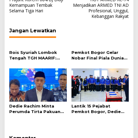
pos
Kemampuan Tembak
Menjadikan ARMED TNI AD
Selama Tiga Hari
Profesional, Unggul,
Kebanggan Rakyat
Jangan Lewatkan
Rois Syuriah Lombok
Pemkot Bogor Gelar
Tengah TGH MAARIF:
Nobar Final Piala Dunia
“Telah Lahir Mujadid
2026 di Plaza Balai Kota
Abad Kedua NU”
Dedie Rachim Minta
Lantik 15 Pejabat
Perumda Tirta Pakuan
Pemkot Bogor, Dedie
Salurkan Air Bersih bagi
Rachim: Laksanakan
Warga Terdampak
Tugas Sesuai Harapan
Kekeringan
Masyarakat