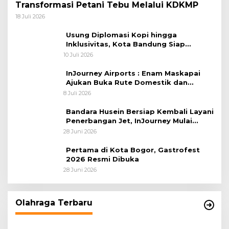
Transformasi Petani Tebu Melalui KDKMP
18 Juli 2026
Usung Diplomasi Kopi hingga
Inklusivitas, Kota Bandung Siap
Sambut 25 Duta Besar di Festival Asia
10 Juli 2026
Afrika 2026
InJourney Airports : Enam Maskapai
Ajukan Buka Rute Domestik dan
Internasional dari Bandara Husein
8 Juli 2026
Sastranegara
Bandara Husein Bersiap Kembali Layani
Penerbangan Jet, InJourney Mulai
Tahap Optimalisasi
28 Juni 2026
Pertama di Kota Bogor, Gastrofest
2026 Resmi Dibuka
28 Juni 2026
Olahraga Terbaru