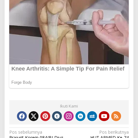
Ikuti Kami
Navigasi
Pos sebelumnya
Pos berikutnya
Prajurit Korem 084/BJ Diuji
HUT ARMED Ke-74