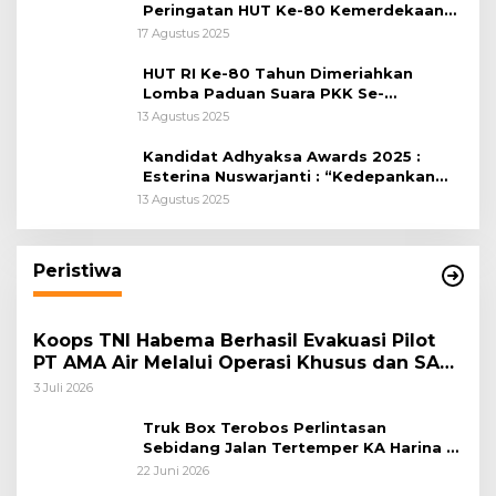
Peringatan HUT Ke-80 Kemerdekaan
RI, di Lapangan Tegar Beriman
17 Agustus 2025
HUT RI Ke-80 Tahun Dimeriahkan
Lomba Paduan Suara PKK Se-
Kabupaten Bogor
13 Agustus 2025
Kandidat Adhyaksa Awards 2025 :
Esterina Nuswarjanti : “Kedepankan
Keadilan Restoratif Wujudkan
13 Agustus 2025
Masyarakat Harmonis”
Peristiwa
Koops TNI Habema Berhasil Evakuasi Pilot
PT AMA Air Melalui Operasi Khusus dan SAR
Taktis
3 Juli 2026
Truk Box Terobos Perlintasan
Sebidang Jalan Tertemper KA Harina di
Jalan Stasiun Poncol-Jrakah Semarang
22 Juni 2026