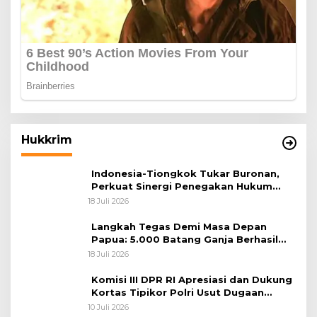
Hukkrim
Indonesia-Tiongkok Tukar Buronan,
Perkuat Sinergi Penegakan Hukum
Lintas Negara
18 Juli 2026
Langkah Tegas Demi Masa Depan
Papua: 5.000 Batang Ganja Berhasil
Diungkap Koops TNI Habema
18 Juli 2026
Komisi III DPR RI Apresiasi dan Dukung
Kortas Tipikor Polri Usut Dugaan
Korupsi Batu Bara
10 Juli 2026