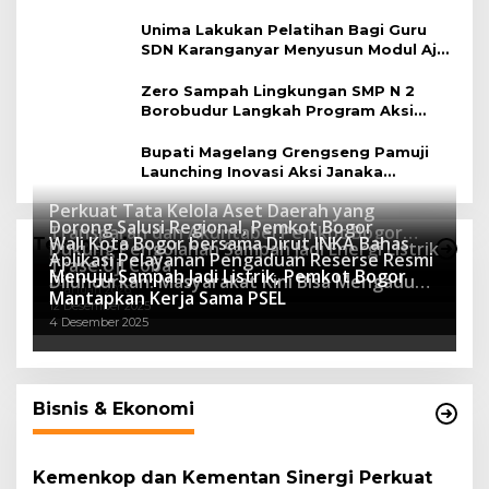
Magelang
Unima Lakukan Pelatihan Bagi Guru
SDN Karanganyar Menyusun Modul Ajar
Berbasis Adiwiyata
Zero Sampah Lingkungan SMP N 2
Borobudur Langkah Program Aksi
Janaka
Bupati Magelang Grengseng Pamuji
Launching Inovasi Aksi Janaka
Program Sekolah Adiwiyata
Perkuat Tata Kelola Aset Daerah yang
Dorong Salusi Regional, Pemkot Bogor
Transparan dan Akuntabel Pemkot Bogor
Wali Kota Bogor bersama Dirut INKA Bahas
Teknologi
Dukung Pengolahan Sampah Jadi Energi Listrik
Luncurkan SIMASDA
Aplikasi Pelayanan Pengaduan Reserse Resmi
8 Juli 2026
Trase Uji Coba
Menuju Sampah Jadi Listrik, Pemkot Bogor
8 April 2026
Diluncurkan: Masyarakat Kini Bisa Mengadu
7 Januari 2026
Mantapkan Kerja Sama PSEL
Lebih Cepat, Mudah, dan Terintegrasi
12 Desember 2025
4 Desember 2025
Bisnis & Ekonomi
Kemenkop dan Kementan Sinergi Perkuat