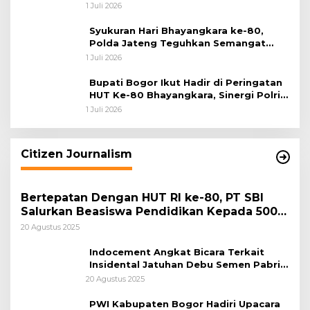
ke-80
1 Juli 2026
Syukuran Hari Bhayangkara ke-80,
Polda Jateng Teguhkan Semangat
Pengabdian dan Pererat Kebersamaan
1 Juli 2026
Bupati Bogor Ikut Hadir di Peringatan
HUT Ke-80 Bhayangkara, Sinergi Polri
dan Pemkab Bogor Jadi Kunci Menjaga
1 Juli 2026
Keamanan Daerah
Citizen Journalism
Bertepatan Dengan HUT RI ke-80, PT SBI
Salurkan Beasiswa Pendidikan Kepada 500
Pelajar
20 Agustus 2025
Indocement Angkat Bicara Terkait
Insidental Jatuhan Debu Semen Pabrik
Citeureup
20 Agustus 2025
PWI Kabupaten Bogor Hadiri Upacara