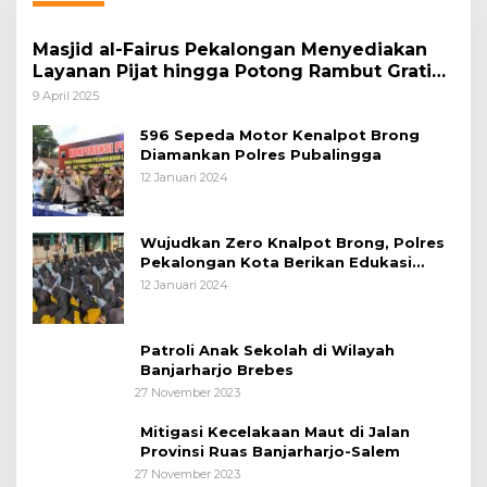
Masjid al-Fairus Pekalongan Menyediakan
Layanan Pijat hingga Potong Rambut Gratis
bagi Pemudik Lebaran 2025
9 April 2025
596 Sepeda Motor Kenalpot Brong
Diamankan Polres Pubalingga
12 Januari 2024
Wujudkan Zero Knalpot Brong, Polres
Pekalongan Kota Berikan Edukasi
Kepada Pelajar
12 Januari 2024
Patroli Anak Sekolah di Wilayah
Banjarharjo Brebes
27 November 2023
Mitigasi Kecelakaan Maut di Jalan
Provinsi Ruas Banjarharjo-Salem
27 November 2023