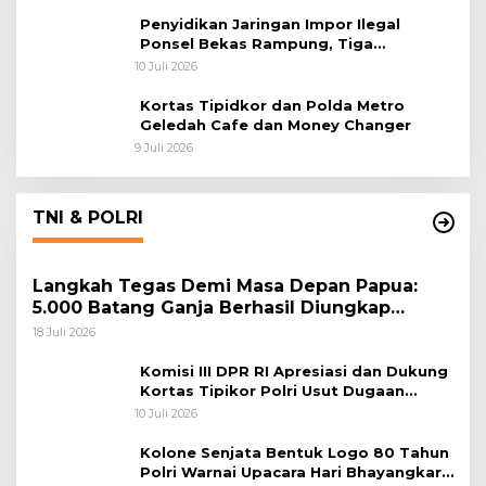
Penyidikan Jaringan Impor Ilegal
Ponsel Bekas Rampung, Tiga
Tersangka Sudah P-21 dan Satu Buron
10 Juli 2026
Kortas Tipidkor dan Polda Metro
Geledah Cafe dan Money Changer
9 Juli 2026
TNI & POLRI
Langkah Tegas Demi Masa Depan Papua:
5.000 Batang Ganja Berhasil Diungkap
Koops TNI Habema
18 Juli 2026
Komisi III DPR RI Apresiasi dan Dukung
Kortas Tipikor Polri Usut Dugaan
Korupsi Batu Bara
10 Juli 2026
Kolone Senjata Bentuk Logo 80 Tahun
Polri Warnai Upacara Hari Bhayangkara