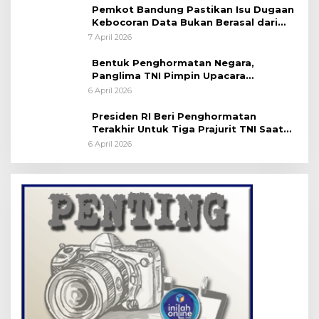
Pemkot Bandung Pastikan Isu Dugaan
Kebocoran Data Bukan Berasal dari
Server Disdukcapil
7 April 2026
Bentuk Penghormatan Negara,
Panglima TNI Pimpin Upacara
Pemakaman Militer
6 April 2026
Presiden RI Beri Penghormatan
Terakhir Untuk Tiga Prajurit TNI Saat
Persemayaman di Bandara Soekarno-
6 April 2026
Hatta