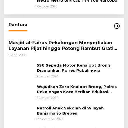
Metro Metro Ungkap 1,14 Ton Narkoba
1 Oktober 2025
Pantura
Masjid al-Fairus Pekalongan Menyediakan
Layanan Pijat hingga Potong Rambut Gratis
bagi Pemudik Lebaran 2025
9 April 2025
596 Sepeda Motor Kenalpot Brong
Diamankan Polres Pubalingga
12 Januari 2024
Wujudkan Zero Knalpot Brong, Polres
Pekalongan Kota Berikan Edukasi
Kepada Pelajar
12 Januari 2024
Patroli Anak Sekolah di Wilayah
Banjarharjo Brebes
27 November 2023