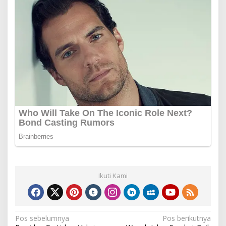
Ikuti Kami
Navigasi
Pos sebelumnya
Pos berikutnya