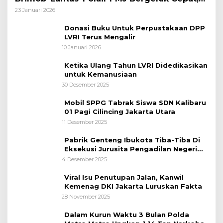
Polri Siagakan 128.247 Personel Secara
23 Januari 2026
Nasional
Donasi Buku Untuk Perpustakaan DPP
LVRI Terus Mengalir
10 Januari 2026
Ketika Ulang Tahun LVRI Didedikasikan
untuk Kemanusiaan
30 Desember 2025
Mobil SPPG Tabrak Siswa SDN Kalibaru
01 Pagi Cilincing Jakarta Utara
11 Desember 2025
Pabrik Genteng Ibukota Tiba-Tiba Di
Eksekusi Jurusita Pengadilan Negeri
Tangerang, Diduga Cacat Hukum Sejak
4 Desember 2025
Awal
Viral Isu Penutupan Jalan, Kanwil
Kemenag DKI Jakarta Luruskan Fakta
28 November 2025
Dalam Kurun Waktu 3 Bulan Polda