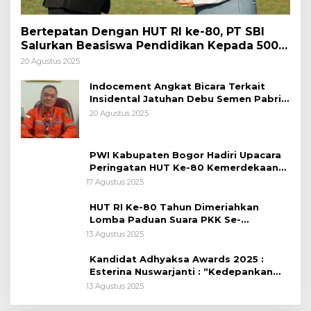
Bertepatan Dengan HUT RI ke-80, PT SBI
Salurkan Beasiswa Pendidikan Kepada 500
Pelajar
20 Agustus 2025
Indocement Angkat Bicara Terkait
Insidental Jatuhan Debu Semen Pabrik
Citeureup
20 Agustus 2025
PWI Kabupaten Bogor Hadiri Upacara
Peringatan HUT Ke-80 Kemerdekaan
RI, di Lapangan Tegar Beriman
17 Agustus 2025
HUT RI Ke-80 Tahun Dimeriahkan
Lomba Paduan Suara PKK Se-
Kabupaten Bogor
13 Agustus 2025
Kandidat Adhyaksa Awards 2025 :
Esterina Nuswarjanti : “Kedepankan
Keadilan Restoratif Wujudkan
13 Agustus 2025
Masyarakat Harmonis”