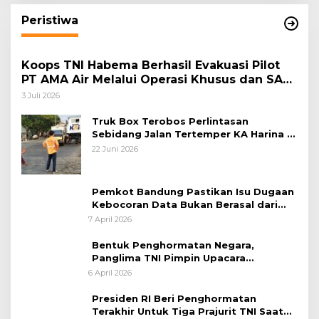
Peristiwa
Koops TNI Habema Berhasil Evakuasi Pilot
PT AMA Air Melalui Operasi Khusus dan SAR
Taktis
3 Juli 2026
Truk Box Terobos Perlintasan
Sebidang Jalan Tertemper KA Harina di
Jalan Stasiun Poncol-Jrakah Semarang
22 Juni 2026
Pemkot Bandung Pastikan Isu Dugaan
Kebocoran Data Bukan Berasal dari
Server Disdukcapil
7 April 2026
Bentuk Penghormatan Negara,
Panglima TNI Pimpin Upacara
Pemakaman Militer
6 April 2026
Presiden RI Beri Penghormatan
Terakhir Untuk Tiga Prajurit TNI Saat