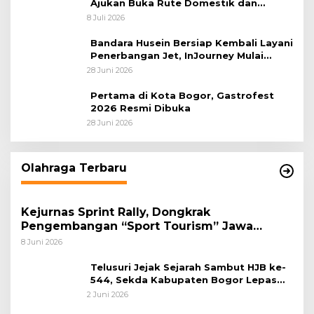
Ajukan Buka Rute Domestik dan
Internasional dari Bandara Husein
8 Juli 2026
Sastranegara
Bandara Husein Bersiap Kembali Layani
Penerbangan Jet, InJourney Mulai
Tahap Optimalisasi
28 Juni 2026
Pertama di Kota Bogor, Gastrofest
2026 Resmi Dibuka
28 Juni 2026
Olahraga Terbaru
Kejurnas Sprint Rally, Dongkrak
Pengembangan “Sport Tourism” Jawa
Tengah
8 Juni 2026
Telusuri Jejak Sejarah Sambut HJB ke-
544, Sekda Kabupaten Bogor Lepas
Gowes Napak Tilas Bogor
2 Juni 2026