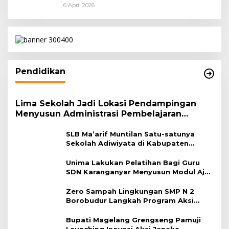
Persemayaman di Bandara Soekarno-
6 April 2026
Hatta
Pendidikan
Lima Sekolah Jadi Lokasi Pendampingan
Menyusun Administrasi Pembelajaran
Berbasis Lingkungan
SLB Ma’arif Muntilan Satu-satunya
Sekolah Adiwiyata di Kabupaten
Magelang
Unima Lakukan Pelatihan Bagi Guru
SDN Karanganyar Menyusun Modul Ajar
Berbasis Adiwiyata
Zero Sampah Lingkungan SMP N 2
Borobudur Langkah Program Aksi
Janaka
Bupati Magelang Grengseng Pamuji
Launching Inovasi Aksi Janaka