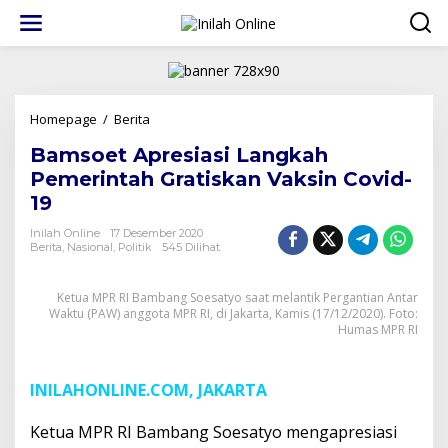
Lewati
ke
konten
Bamsoet
Homepage
/
Berita
Apresiasi
Bamsoet Apresiasi Langkah
Langkah
Pemerintah
Pemerintah Gratiskan Vaksin Covid-
Gratiskan
19
Vaksin
Covid-
Inilah Online
17 Desember 2020
19
Berita
,
Nasional
,
Politik
545 Dilihat
Ketua MPR RI Bambang Soesatyo saat melantik Pergantian Antar
Waktu (PAW) anggota MPR RI, di Jakarta, Kamis (17/12/2020). Foto:
Humas MPR RI
INILAHONLINE.COM, JAKARTA
Ketua MPR RI Bambang Soesatyo mengapresiasi