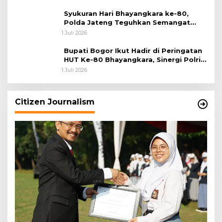
Syukuran Hari Bhayangkara ke-80,
Polda Jateng Teguhkan Semangat
Pengabdian dan Pererat Kebersamaan
1 Juli 2026
Bupati Bogor Ikut Hadir di Peringatan
HUT Ke-80 Bhayangkara, Sinergi Polri
dan Pemkab Bogor Jadi Kunci Menjaga
1 Juli 2026
Keamanan Daerah
Citizen Journalism