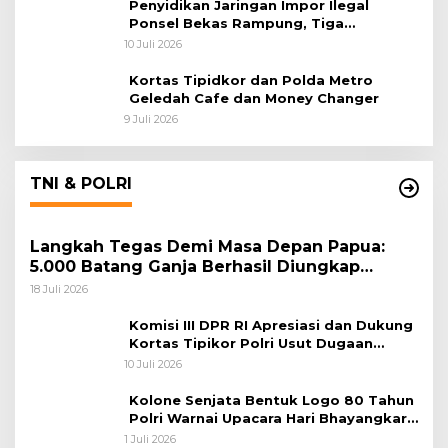
Penyidikan Jaringan Impor Ilegal
Ponsel Bekas Rampung, Tiga
Tersangka Sudah P-21 dan Satu Buron
10 Juli 2026
Kortas Tipidkor dan Polda Metro
Geledah Cafe dan Money Changer
9 Juli 2026
TNI & POLRI
Langkah Tegas Demi Masa Depan Papua:
5.000 Batang Ganja Berhasil Diungkap
Koops TNI Habema
18 Juli 2026
Komisi III DPR RI Apresiasi dan Dukung
Kortas Tipikor Polri Usut Dugaan
Korupsi Batu Bara
10 Juli 2026
Kolone Senjata Bentuk Logo 80 Tahun
Polri Warnai Upacara Hari Bhayangkara
ke-80
1 Juli 2026