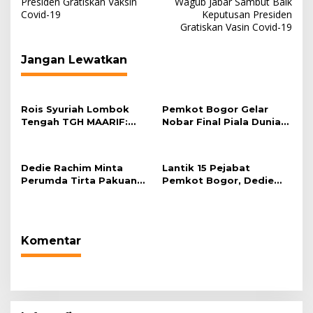
Presiden Gratiskan Vaksin
Wagub Jabar Sambut Baik
pos
Covid-19
Keputusan Presiden
Gratiskan Vasin Covid-19
Jangan Lewatkan
Rois Syuriah Lombok
Pemkot Bogor Gelar
Tengah TGH MAARIF:
Nobar Final Piala Dunia
“Telah Lahir Mujadid
2026 di Plaza Balai Kota
Abad Kedua NU”
Dedie Rachim Minta
Lantik 15 Pejabat
Perumda Tirta Pakuan
Pemkot Bogor, Dedie
Salurkan Air Bersih bagi
Rachim: Laksanakan
Warga Terdampak
Tugas Sesuai Harapan
Kekeringan
Masyarakat
Komentar