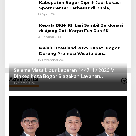
Kabupaten Bogor Dipilih Jadi Lokasi
Sport Center Terbesar di Dunia,
Peluang Tingkatkan Pertumbuhan
10 April 2026
Ekonomi Baru
Kepala BKN- RI, Lari Sambil Berdonasi
di Ajang Pati Korpri Fun Run 5K
26 Januari 2026
Melalui Overland 2025 Bupati Bogor
Dorong Promosi Wisata dan
Pelestarian Alam
14 Desember 2025
Selama Masa Libur Lebaran 1447 H / 2026 M
Dinkes Kota Bogor Siagakan Layanan
Advertorial
Kesehatan
16 Maret 2026