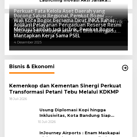
Program Sekolah Adiwiyata
Perkuat Tata Kelola Aset Daerah yang
Dorong Salusi Regional, Pemkot Bogor
Transparan dan Akuntabel Pemkot Bogor
Wali Kota Bogor bersama Dirut INKA Bahas
Teknologi
Dukung Pengolahan Sampah Jadi Energi Listrik
Luncurkan SIMASDA
Aplikasi Pelayanan Pengaduan Reserse Resmi
8 Juli 2026
Trase Uji Coba
Menuju Sampah Jadi Listrik, Pemkot Bogor
8 April 2026
Diluncurkan: Masyarakat Kini Bisa Mengadu
7 Januari 2026
Mantapkan Kerja Sama PSEL
Lebih Cepat, Mudah, dan Terintegrasi
12 Desember 2025
4 Desember 2025
Bisnis & Ekonomi
Kemenkop dan Kementan Sinergi Perkuat
Transformasi Petani Tebu Melalui KDKMP
18 Juli 2026
Usung Diplomasi Kopi hingga
Inklusivitas, Kota Bandung Siap
Sambut 25 Duta Besar di Festival Asia
10 Juli 2026
Afrika 2026
InJourney Airports : Enam Maskapai