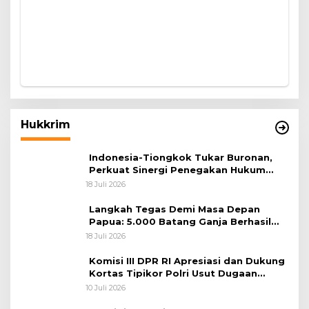
Hukkrim
Indonesia-Tiongkok Tukar Buronan,
Perkuat Sinergi Penegakan Hukum
Lintas Negara
18 Juli 2026
Langkah Tegas Demi Masa Depan
Papua: 5.000 Batang Ganja Berhasil
Diungkap Koops TNI Habema
18 Juli 2026
Komisi III DPR RI Apresiasi dan Dukung
Kortas Tipikor Polri Usut Dugaan
Korupsi Batu Bara
10 Juli 2026