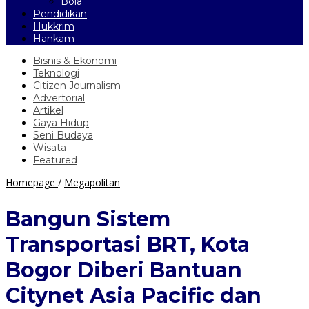
Bola
Pendidikan
Hukkrim
Hankam
Bisnis & Ekonomi
Teknologi
Citizen Journalism
Advertorial
Artikel
Gaya Hidup
Seni Budaya
Wisata
Featured
Bangun
Homepage
/
Megapolitan
Sistem
Transportasi
Bangun Sistem
BRT,
Kota
Transportasi BRT, Kota
Bogor
Diberi
Bogor Diberi Bantuan
Bantuan
Citynet
Citynet Asia Pacific dan
Asia