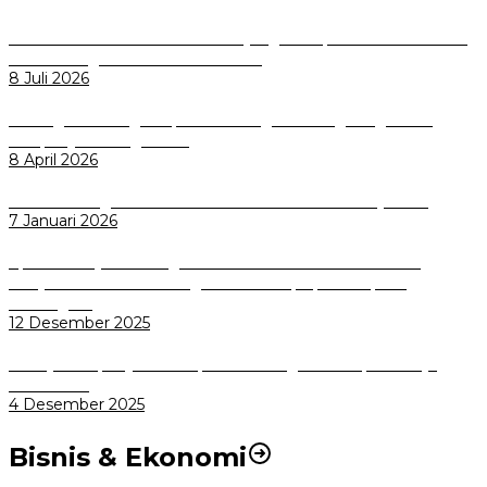
Perkuat Tata Kelola Aset Daerah yang Transparan dan Akuntabel
Pemkot Bogor Luncurkan SIMASDA
8 Juli 2026
Dorong Salusi Regional, Pemkot Bogor Dukung Pengolahan
Sampah Jadi Energi Listrik
8 April 2026
Wali Kota Bogor bersama Dirut INKA Bahas Trase Uji Coba
7 Januari 2026
Aplikasi Pelayanan Pengaduan Reserse Resmi Diluncurkan:
Masyarakat Kini Bisa Mengadu Lebih Cepat, Mudah, dan
Terintegrasi
12 Desember 2025
Menuju Sampah Jadi Listrik, Pemkot Bogor Mantapkan Kerja
Sama PSEL
4 Desember 2025
Bisnis & Ekonomi