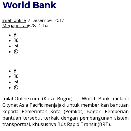
Pacific
World Bank
dan
World
Bank
inilah online
12 Desember 2017
Megapolitan
678 Dilihat
InilahOnline.com (Kota Bogor) – World Bank melalui
Citynet Asia Pacific menjajaki untuk memberikan bantuan
kepada Pemerintah Kota (Pemkot) Bogor. Pemberian
bantuan tersebut terkait dengan pembangunan sistem
transportasi, khususnya Bus Rapid Transit (BRT).