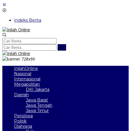
Lewati
ke
konten
Indeks Berita
InilahOnline
Nasional
Internasional
Megapolitan
DKI Jakarta
Daerah
Jawa Barat
Jawa Tengah
Jawa Timur
Peristiwa
Politik
Olahraga