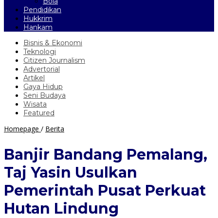
Bola
Pendidikan
Hukkrim
Hankam
Bisnis & Ekonomi
Teknologi
Citizen Journalism
Advertorial
Artikel
Gaya Hidup
Seni Budaya
Wisata
Featured
Banjir
Homepage
/
Berita
Bandang
Pemalang,
Banjir Bandang Pemalang,
Taj
Yasin
Taj Yasin Usulkan
Usulkan
Pemerintah
Pemerintah Pusat Perkuat
Pusat
Perkuat
Hutan Lindung
Hutan