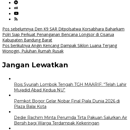
Navigasi
Pos sebelumnya
Den K9 SAR Ditpolsatwa Korsabhara Baharkam
Polri Siap Perkuat Penanganan Bencana Longsor di Cisarua
pos
Kabupaten Bandung Barat
Pos berikutnya
Angin Kencang Dampak Siklon Luana Terjang
Wonogiri, Puluhan Rumah Rusak
Jangan Lewatkan
Rois Syuriah Lombok Tengah TGH MAARIF: “Telah Lahir
Mujadid Abad Kedua NU”
Pemkot Bogor Gelar Nobar Final Piala Dunia 2026 di
Plaza Balai Kota
Dedie Rachim Minta Perumda Tirta Pakuan Salurkan Air
Bersih bagi Warga Terdampak Kekeringan