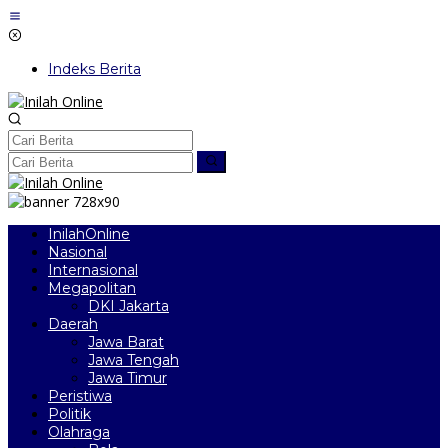
Lewati
ke
konten
Indeks Berita
InilahOnline
Nasional
Internasional
Megapolitan
DKI Jakarta
Daerah
Jawa Barat
Jawa Tengah
Jawa Timur
Peristiwa
Politik
Olahraga