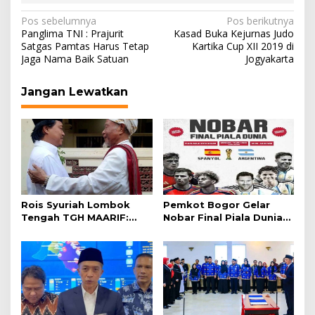
Navigasi
Pos sebelumnya
Pos berikutnya
Panglima TNI : Prajurit
Kasad Buka Kejurnas Judo
pos
Satgas Pamtas Harus Tetap
Kartika Cup XII 2019 di
Jaga Nama Baik Satuan
Jogyakarta
Jangan Lewatkan
Rois Syuriah Lombok
Pemkot Bogor Gelar
Tengah TGH MAARIF:
Nobar Final Piala Dunia
“Telah Lahir Mujadid
2026 di Plaza Balai Kota
Abad Kedua NU”