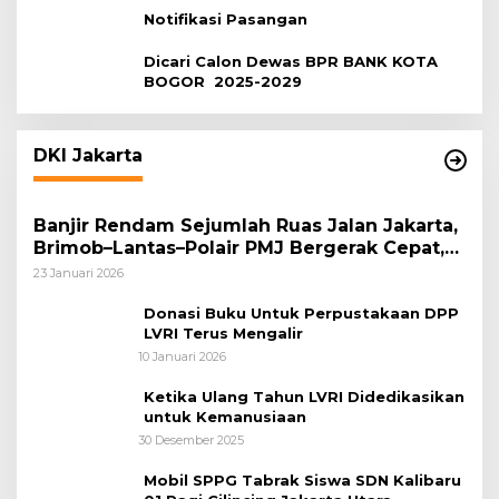
Notifikasi Pasangan
Dicari Calon Dewas BPR BANK KOTA
BOGOR 2025-2029
DKI Jakarta
Banjir Rendam Sejumlah Ruas Jalan Jakarta,
Brimob–Lantas–Polair PMJ Bergerak Cepat,
Polri Siagakan 128.247 Personel Secara
23 Januari 2026
Nasional
Donasi Buku Untuk Perpustakaan DPP
LVRI Terus Mengalir
10 Januari 2026
Ketika Ulang Tahun LVRI Didedikasikan
untuk Kemanusiaan
30 Desember 2025
Mobil SPPG Tabrak Siswa SDN Kalibaru