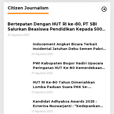
Citizen Journalism
Bertepatan Dengan HUT RI ke-80, PT SBI
Salurkan Beasiswa Pendidikan Kepada 500
Pelajar
20 Agustus 2025
Indocement Angkat Bicara Terkait
Insidental Jatuhan Debu Semen Pabrik
Citeureup
20 Agustus 2025
PWI Kabupaten Bogor Hadiri Upacara
Peringatan HUT Ke-80 Kemerdekaan
RI, di Lapangan Tegar Beriman
17 Agustus 2025
HUT RI Ke-80 Tahun Dimeriahkan
Lomba Paduan Suara PKK Se-
Kabupaten Bogor
13 Agustus 2025
Kandidat Adhyaksa Awards 2025 :
Esterina Nuswarjanti : “Kedepankan
Keadilan Restoratif Wujudkan
13 Agustus 2025