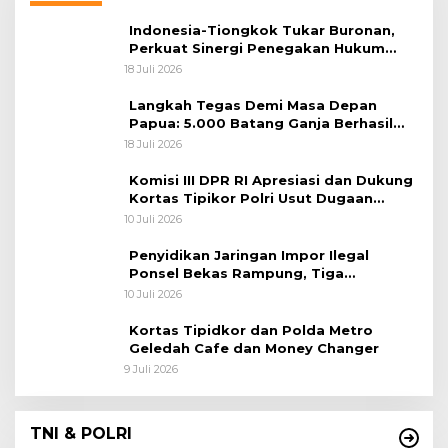
Indonesia-Tiongkok Tukar Buronan,
Perkuat Sinergi Penegakan Hukum
Lintas Negara
18 Juli 2026
Langkah Tegas Demi Masa Depan
Papua: 5.000 Batang Ganja Berhasil
Diungkap Koops TNI Habema
18 Juli 2026
Komisi III DPR RI Apresiasi dan Dukung
Kortas Tipikor Polri Usut Dugaan
Korupsi Batu Bara
10 Juli 2026
Penyidikan Jaringan Impor Ilegal
Ponsel Bekas Rampung, Tiga
Tersangka Sudah P-21 dan Satu Buron
10 Juli 2026
Kortas Tipidkor dan Polda Metro
Geledah Cafe dan Money Changer
9 Juli 2026
TNI & POLRI