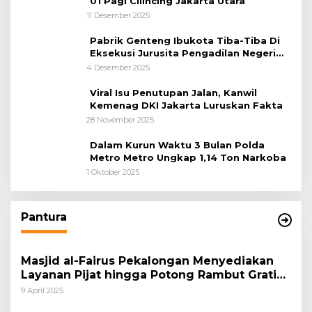
01 Pagi Cilincing Jakarta Utara
11 Desember 2025
Pabrik Genteng Ibukota Tiba-Tiba Di
Eksekusi Jurusita Pengadilan Negeri
Tangerang, Diduga Cacat Hukum Sejak
4 Desember 2025
Awal
Viral Isu Penutupan Jalan, Kanwil
Kemenag DKI Jakarta Luruskan Fakta
28 November 2025
Dalam Kurun Waktu 3 Bulan Polda
Metro Metro Ungkap 1,14 Ton Narkoba
1 Oktober 2025
Pantura
Masjid al-Fairus Pekalongan Menyediakan
Layanan Pijat hingga Potong Rambut Gratis
bagi Pemudik Lebaran 2025
9 April 2025