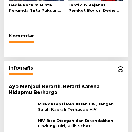
Dedie Rachim Minta
Lantik 15 Pejabat
Perumda Tirta Pakuan
Pemkot Bogor, Dedie
Salurkan Air Bersih bagi
Rachim: Laksanakan
Warga Terdampak
Tugas Sesuai Harapan
Kekeringan
Masyarakat
Komentar
Infografis
Ayo Menjadi Berarti!, Berarti Karena
Hidupmu Berharga
Miskonsepsi Penularan HIV, Jangan
Salah Kaprah Terhadap HIV
HIV Bisa Dicegah dan Dikendalikan :
Lindungi Diri, Pilih Sehat!