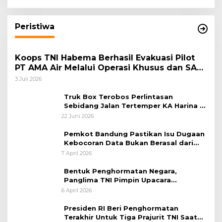
Masyarakat Harmonis”
Peristiwa
Koops TNI Habema Berhasil Evakuasi Pilot
PT AMA Air Melalui Operasi Khusus dan SAR
Taktis
3 Juli 2026
Truk Box Terobos Perlintasan
Sebidang Jalan Tertemper KA Harina di
Jalan Stasiun Poncol-Jrakah Semarang
22 Juni 2026
Pemkot Bandung Pastikan Isu Dugaan
Kebocoran Data Bukan Berasal dari
Server Disdukcapil
7 April 2026
Bentuk Penghormatan Negara,
Panglima TNI Pimpin Upacara
Pemakaman Militer
6 April 2026
Presiden RI Beri Penghormatan
Terakhir Untuk Tiga Prajurit TNI Saat