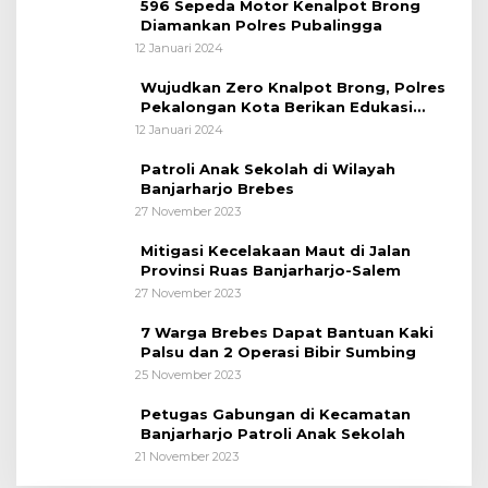
596 Sepeda Motor Kenalpot Brong
Diamankan Polres Pubalingga
12 Januari 2024
Wujudkan Zero Knalpot Brong, Polres
Pekalongan Kota Berikan Edukasi
Kepada Pelajar
12 Januari 2024
Patroli Anak Sekolah di Wilayah
Banjarharjo Brebes
27 November 2023
Mitigasi Kecelakaan Maut di Jalan
Provinsi Ruas Banjarharjo-Salem
27 November 2023
7 Warga Brebes Dapat Bantuan Kaki
Palsu dan 2 Operasi Bibir Sumbing
25 November 2023
Petugas Gabungan di Kecamatan
Banjarharjo Patroli Anak Sekolah
21 November 2023