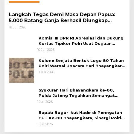
Langkah Tegas Demi Masa Depan Papua:
5.000 Batang Ganja Berhasil Diungkap
Koops TNI Habema
18 Juli 2026
Komisi III DPR RI Apresiasi dan Dukung
Kortas Tipikor Polri Usut Dugaan
Korupsi Batu Bara
10 Juli 2026
Kolone Senjata Bentuk Logo 80 Tahun
Polri Warnai Upacara Hari Bhayangkara
ke-80
1 Juli 2026
Syukuran Hari Bhayangkara ke-80,
Polda Jateng Teguhkan Semangat
Pengabdian dan Pererat Kebersamaan
1 Juli 2026
Bupati Bogor Ikut Hadir di Peringatan
HUT Ke-80 Bhayangkara, Sinergi Polri
dan Pemkab Bogor Jadi Kunci Menjaga
1 Juli 2026
Keamanan Daerah