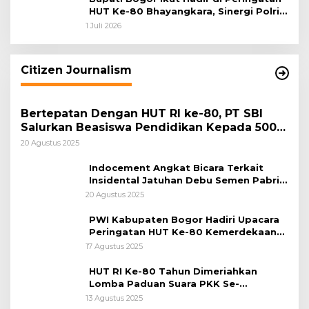
HUT Ke-80 Bhayangkara, Sinergi Polri
dan Pemkab Bogor Jadi Kunci Menjaga
1 Juli 2026
Keamanan Daerah
Citizen Journalism
Bertepatan Dengan HUT RI ke-80, PT SBI
Salurkan Beasiswa Pendidikan Kepada 500
Pelajar
20 Agustus 2025
Indocement Angkat Bicara Terkait
Insidental Jatuhan Debu Semen Pabrik
Citeureup
20 Agustus 2025
PWI Kabupaten Bogor Hadiri Upacara
Peringatan HUT Ke-80 Kemerdekaan
RI, di Lapangan Tegar Beriman
17 Agustus 2025
HUT RI Ke-80 Tahun Dimeriahkan
Lomba Paduan Suara PKK Se-
Kabupaten Bogor
13 Agustus 2025