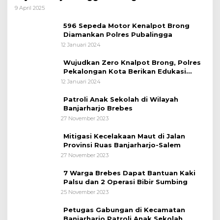
bagi Pemudik Lebaran 2025
9 April 2025
596 Sepeda Motor Kenalpot Brong
Diamankan Polres Pubalingga
12 Januari 2024
Wujudkan Zero Knalpot Brong, Polres
Pekalongan Kota Berikan Edukasi
Kepada Pelajar
12 Januari 2024
Patroli Anak Sekolah di Wilayah
Banjarharjo Brebes
27 November 2023
Mitigasi Kecelakaan Maut di Jalan
Provinsi Ruas Banjarharjo-Salem
27 November 2023
7 Warga Brebes Dapat Bantuan Kaki
Palsu dan 2 Operasi Bibir Sumbing
25 November 2023
Petugas Gabungan di Kecamatan
Banjarharjo Patroli Anak Sekolah