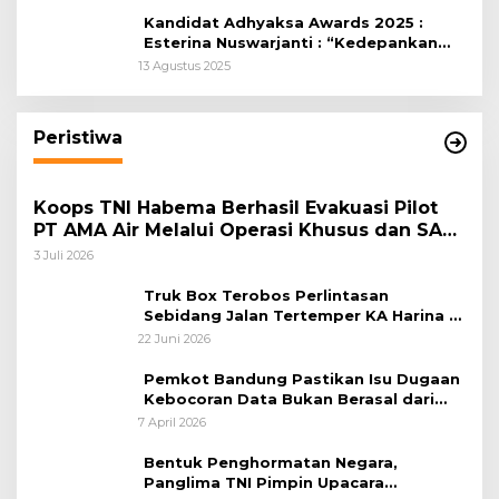
Kandidat Adhyaksa Awards 2025 :
Esterina Nuswarjanti : “Kedepankan
Keadilan Restoratif Wujudkan
13 Agustus 2025
Masyarakat Harmonis”
Peristiwa
Koops TNI Habema Berhasil Evakuasi Pilot
PT AMA Air Melalui Operasi Khusus dan SAR
Taktis
3 Juli 2026
Truk Box Terobos Perlintasan
Sebidang Jalan Tertemper KA Harina di
Jalan Stasiun Poncol-Jrakah Semarang
22 Juni 2026
Pemkot Bandung Pastikan Isu Dugaan
Kebocoran Data Bukan Berasal dari
Server Disdukcapil
7 April 2026
Bentuk Penghormatan Negara,
Panglima TNI Pimpin Upacara