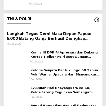
9 Juli 2026
TNI & POLRI
Langkah Tegas Demi Masa Depan Papua:
5.000 Batang Ganja Berhasil Diungkap
Koops TNI Habema
18 Juli 2026
Komisi III DPR RI Apresiasi dan Dukung
Kortas Tipikor Polri Usut Dugaan
Korupsi Batu Bara
10 Juli 2026
Kolone Senjata Bentuk Logo 80 Tahun
Polri Warnai Upacara Hari Bhayangkara
ke-80
1 Juli 2026
Syukuran Hari Bhayangkara ke-80,
Polda Jateng Teguhkan Semangat
Pengabdian dan Pererat Kebersamaan
1 Juli 2026
Bupati Bogor Ikut Hadir di Peringatan