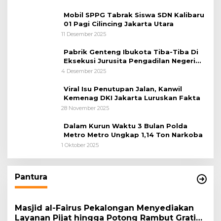
Mobil SPPG Tabrak Siswa SDN Kalibaru
01 Pagi Cilincing Jakarta Utara
11 Desember 2025
Pabrik Genteng Ibukota Tiba-Tiba Di
Eksekusi Jurusita Pengadilan Negeri
Tangerang, Diduga Cacat Hukum Sejak
4 Desember 2025
Awal
Viral Isu Penutupan Jalan, Kanwil
Kemenag DKI Jakarta Luruskan Fakta
28 November 2025
Dalam Kurun Waktu 3 Bulan Polda
Metro Metro Ungkap 1,14 Ton Narkoba
1 Oktober 2025
Pantura
Masjid al-Fairus Pekalongan Menyediakan
Layanan Pijat hingga Potong Rambut Gratis