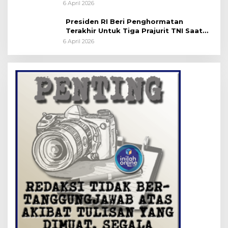
Pemakaman Militer
6 April 2026
Presiden RI Beri Penghormatan
Terakhir Untuk Tiga Prajurit TNI Saat
Persemayaman di Bandara Soekarno-
6 April 2026
Hatta