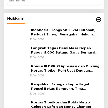
Hukkrim
Indonesia-Tiongkok Tukar Buronan,
Perkuat Sinergi Penegakan Hukum
Lintas Negara
18 Juli 2026
Langkah Tegas Demi Masa Depan
Papua: 5.000 Batang Ganja Berhasil
Diungkap Koops TNI Habema
18 Juli 2026
Komisi III DPR RI Apresiasi dan Dukung
Kortas Tipikor Polri Usut Dugaan
Korupsi Batu Bara
10 Juli 2026
Penyidikan Jaringan Impor Ilegal
Ponsel Bekas Rampung, Tiga
Tersangka Sudah P-21 dan Satu Buron
10 Juli 2026
Kortas Tipidkor dan Polda Metro
Geledah Cafe dan Money Changer