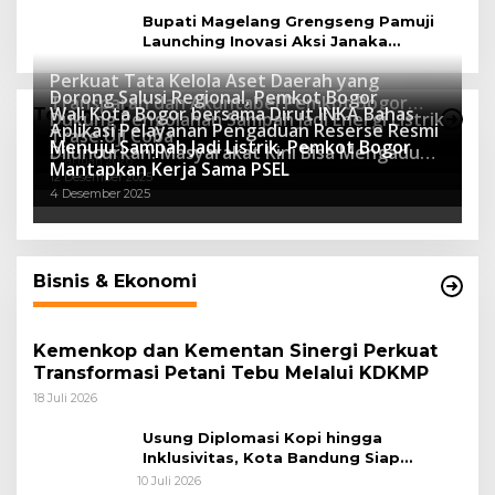
Bupati Magelang Grengseng Pamuji
Launching Inovasi Aksi Janaka
Program Sekolah Adiwiyata
Perkuat Tata Kelola Aset Daerah yang
Dorong Salusi Regional, Pemkot Bogor
Transparan dan Akuntabel Pemkot Bogor
Wali Kota Bogor bersama Dirut INKA Bahas
Teknologi
Dukung Pengolahan Sampah Jadi Energi Listrik
Luncurkan SIMASDA
Aplikasi Pelayanan Pengaduan Reserse Resmi
8 Juli 2026
Trase Uji Coba
Menuju Sampah Jadi Listrik, Pemkot Bogor
8 April 2026
Diluncurkan: Masyarakat Kini Bisa Mengadu
7 Januari 2026
Mantapkan Kerja Sama PSEL
Lebih Cepat, Mudah, dan Terintegrasi
12 Desember 2025
4 Desember 2025
Bisnis & Ekonomi
Kemenkop dan Kementan Sinergi Perkuat
Transformasi Petani Tebu Melalui KDKMP
18 Juli 2026
Usung Diplomasi Kopi hingga
Inklusivitas, Kota Bandung Siap
Sambut 25 Duta Besar di Festival Asia
10 Juli 2026