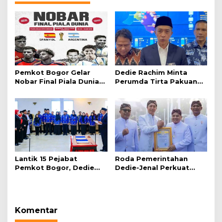
Pemkot Bogor Gelar
Dedie Rachim Minta
Nobar Final Piala Dunia
Perumda Tirta Pakuan
2026 di Plaza Balai Kota
Salurkan Air Bersih bagi
Warga Terdampak
Kekeringan
Lantik 15 Pejabat
Roda Pemerintahan
Pemkot Bogor, Dedie
Dedie-Jenal Perkuat
Rachim: Laksanakan
Kebijakan Lingkungan
Tugas Sesuai Harapan
Hidup dari Hulu hingga
Masyarakat
Hilir
Komentar