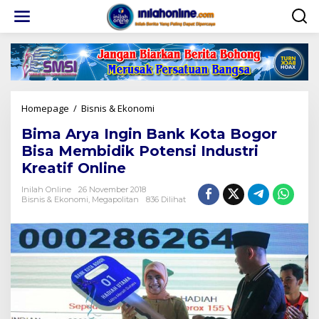
Lewati
ke
konten
Bima
Homepage
/
Bisnis & Ekonomi
Arya
Bima Arya Ingin Bank Kota Bogor
Ingin
Bank
Bisa Membidik Potensi Industri
Kota
Kreatif Online
Bogor
Bisa
Inilah Online
26 November 2018
Membidik
Bisnis & Ekonomi
,
Megapolitan
836 Dilihat
Potensi
Industri
Kreatif
Online