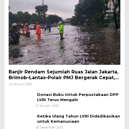
Banjir Rendam Sejumlah Ruas Jalan Jakarta,
Brimob–Lantas–Polair PMJ Bergerak Cepat,
Polri Siagakan 128.247 Personel Secara
23 Januari 2026
Nasional
Donasi Buku Untuk Perpustakaan DPP
LVRI Terus Mengalir
10 Januari 2026
Ketika Ulang Tahun LVRI Didedikasikan
untuk Kemanusiaan
30 Desember 2025