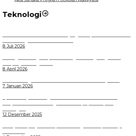
Teknologi
Perkuat Tata Kelola Aset Daerah yang Transparan dan Akuntabel
Pemkot Bogor Luncurkan SIMASDA
8 Juli 2026
Dorong Salusi Regional, Pemkot Bogor Dukung Pengolahan
Sampah Jadi Energi Listrik
8 April 2026
Wali Kota Bogor bersama Dirut INKA Bahas Trase Uji Coba
7 Januari 2026
Aplikasi Pelayanan Pengaduan Reserse Resmi Diluncurkan:
Masyarakat Kini Bisa Mengadu Lebih Cepat, Mudah, dan
Terintegrasi
12 Desember 2025
Menuju Sampah Jadi Listrik, Pemkot Bogor Mantapkan Kerja
Sama PSEL