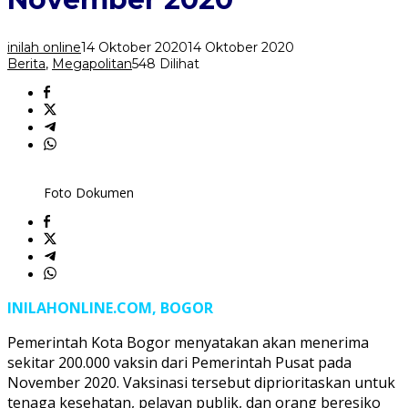
Covid-
19
Bulan
inilah online
14 Oktober 2020
14 Oktober 2020
November
Berita
,
Megapolitan
548 Dilihat
2020
Foto Dokumen
INILAHONLINE.COM, BOGOR
Pemerintah Kota Bogor menyatakan akan menerima
sekitar 200.000 vaksin dari Pemerintah Pusat pada
November 2020. Vaksinasi tersebut diprioritaskan untuk
tenaga kesehatan, pelayan publik, dan orang beresiko