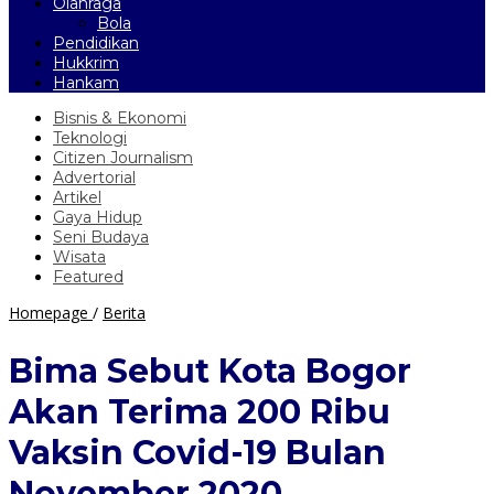
Olahraga
Bola
Pendidikan
Hukkrim
Hankam
Bisnis & Ekonomi
Teknologi
Citizen Journalism
Advertorial
Artikel
Gaya Hidup
Seni Budaya
Wisata
Featured
Bima
Homepage
/
Berita
Sebut
Kota
Bima Sebut Kota Bogor
Bogor
Akan
Akan Terima 200 Ribu
Terima
200
Vaksin Covid-19 Bulan
Ribu
Vaksin
November 2020