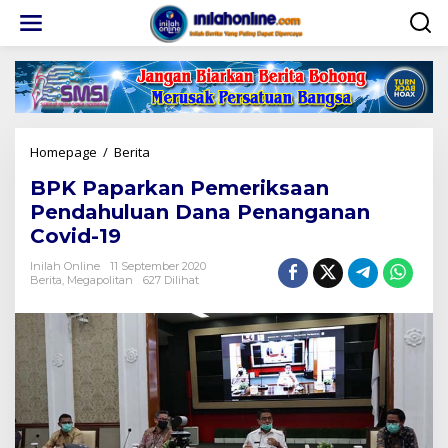
Lewati
ke
konten
BPK
Homepage
/
Berita
Paparkan
BPK Paparkan Pemeriksaan
Pemeriksaan
Pendahuluan
Pendahuluan Dana Penanganan
Dana
Covid-19
Penanganan
Covid-
Inilah Online
11 September 2020
19
Berita
,
Megapolitan
627 Dilihat