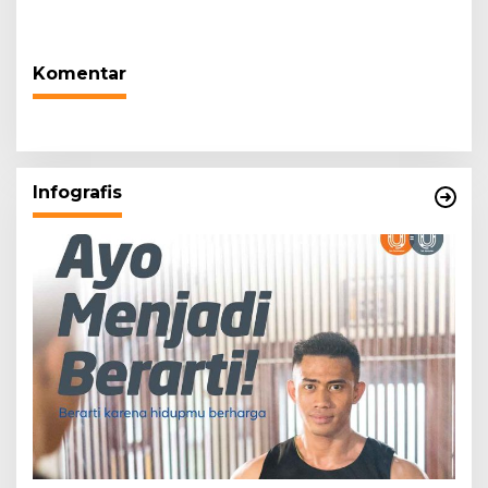
Warga Terdampak
Tugas Sesuai Harapan
Kekeringan
Masyarakat
Komentar
Infografis