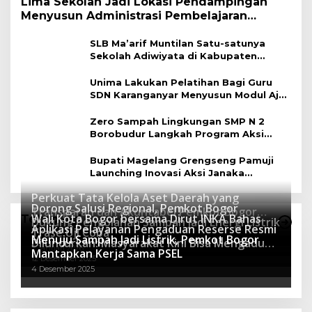
Lima Sekolah Jadi Lokasi Pendampingan
Menyusun Administrasi Pembelajaran
Berbasis Lingkungan
SLB Ma’arif Muntilan Satu-satunya
Sekolah Adiwiyata di Kabupaten
Magelang
Unima Lakukan Pelatihan Bagi Guru
SDN Karanganyar Menyusun Modul Ajar
Berbasis Adiwiyata
Zero Sampah Lingkungan SMP N 2
Borobudur Langkah Program Aksi
Janaka
Bupati Magelang Grengseng Pamuji
Launching Inovasi Aksi Janaka
Program Sekolah Adiwiyata
Perkuat Tata Kelola Aset Daerah yang
Dorong Salusi Regional, Pemkot Bogor
Transparan dan Akuntabel Pemkot Bogor
Wali Kota Bogor bersama Dirut INKA Bahas
Teknologi
Dukung Pengolahan Sampah Jadi Energi Listrik
Luncurkan SIMASDA
Aplikasi Pelayanan Pengaduan Reserse Resmi
8 Juli 2026
Trase Uji Coba
Menuju Sampah Jadi Listrik, Pemkot Bogor
8 April 2026
Diluncurkan: Masyarakat Kini Bisa Mengadu
7 Januari 2026
Mantapkan Kerja Sama PSEL
Lebih Cepat, Mudah, dan Terintegrasi
12 Desember 2025
4 Desember 2025