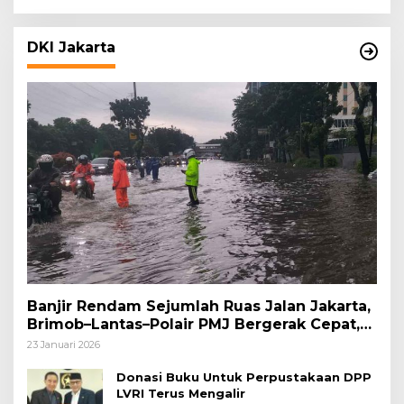
DKI Jakarta
Banjir Rendam Sejumlah Ruas Jalan Jakarta,
Brimob–Lantas–Polair PMJ Bergerak Cepat,
Polri Siagakan 128.247 Personel Secara
23 Januari 2026
Nasional
Donasi Buku Untuk Perpustakaan DPP
LVRI Terus Mengalir