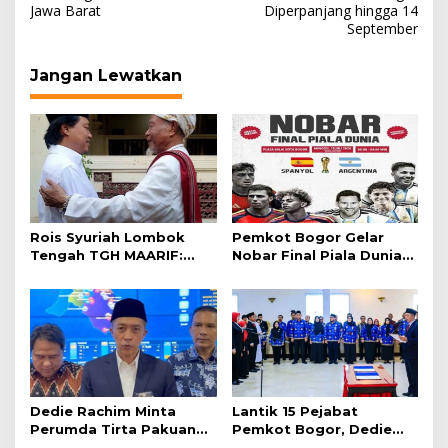
Jawa Barat
Diperpanjang hingga 14
September
Jangan Lewatkan
Rois Syuriah Lombok
Pemkot Bogor Gelar
Tengah TGH MAARIF:
Nobar Final Piala Dunia
“Telah Lahir Mujadid
2026 di Plaza Balai Kota
Abad Kedua NU”
Dedie Rachim Minta
Lantik 15 Pejabat
Perumda Tirta Pakuan
Pemkot Bogor, Dedie
Salurkan Air Bersih bagi
Rachim: Laksanakan