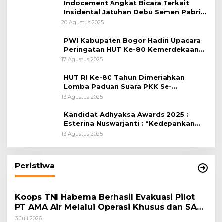
Indocement Angkat Bicara Terkait
Insidental Jatuhan Debu Semen Pabrik
Citeureup
20 Agustus 2025
PWI Kabupaten Bogor Hadiri Upacara
Peringatan HUT Ke-80 Kemerdekaan
RI, di Lapangan Tegar Beriman
17 Agustus 2025
HUT RI Ke-80 Tahun Dimeriahkan
Lomba Paduan Suara PKK Se-
Kabupaten Bogor
13 Agustus 2025
Kandidat Adhyaksa Awards 2025 :
Esterina Nuswarjanti : “Kedepankan
Keadilan Restoratif Wujudkan
13 Agustus 2025
Masyarakat Harmonis”
Peristiwa
Koops TNI Habema Berhasil Evakuasi Pilot
PT AMA Air Melalui Operasi Khusus dan SAR
Taktis
3 Juli 2026