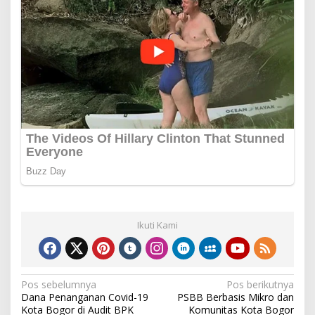
Ikuti Kami
Navigasi
Pos sebelumnya
Pos berikutnya
Dana Penanganan Covid-19
PSBB Berbasis Mikro dan
pos
Kota Bogor di Audit BPK
Komunitas Kota Bogor