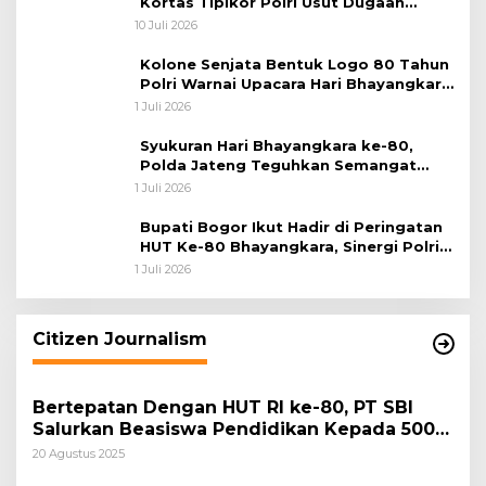
Kortas Tipikor Polri Usut Dugaan
Korupsi Batu Bara
10 Juli 2026
Kolone Senjata Bentuk Logo 80 Tahun
Polri Warnai Upacara Hari Bhayangkara
ke-80
1 Juli 2026
Syukuran Hari Bhayangkara ke-80,
Polda Jateng Teguhkan Semangat
Pengabdian dan Pererat Kebersamaan
1 Juli 2026
Bupati Bogor Ikut Hadir di Peringatan
HUT Ke-80 Bhayangkara, Sinergi Polri
dan Pemkab Bogor Jadi Kunci Menjaga
1 Juli 2026
Keamanan Daerah
Citizen Journalism
Bertepatan Dengan HUT RI ke-80, PT SBI
Salurkan Beasiswa Pendidikan Kepada 500
Pelajar
20 Agustus 2025