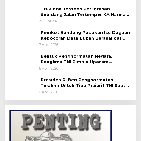
Truk Box Terobos Perlintasan
Sebidang Jalan Tertemper KA Harina di
Jalan Stasiun Poncol-Jrakah Semarang
22 Juni 2026
Pemkot Bandung Pastikan Isu Dugaan
Kebocoran Data Bukan Berasal dari
Server Disdukcapil
7 April 2026
Bentuk Penghormatan Negara,
Panglima TNI Pimpin Upacara
Pemakaman Militer
6 April 2026
Presiden RI Beri Penghormatan
Terakhir Untuk Tiga Prajurit TNI Saat
Persemayaman di Bandara Soekarno-
6 April 2026
Hatta