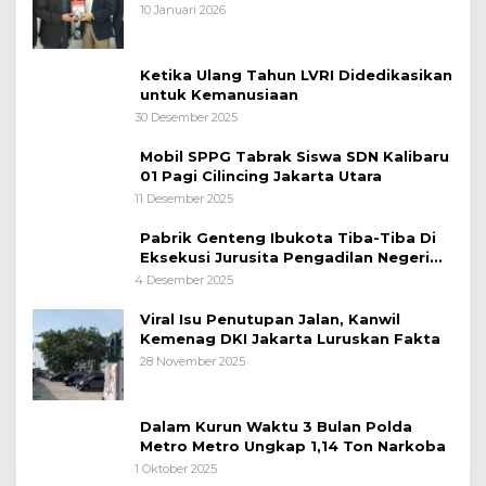
10 Januari 2026
Ketika Ulang Tahun LVRI Didedikasikan
untuk Kemanusiaan
30 Desember 2025
Mobil SPPG Tabrak Siswa SDN Kalibaru
01 Pagi Cilincing Jakarta Utara
11 Desember 2025
Pabrik Genteng Ibukota Tiba-Tiba Di
Eksekusi Jurusita Pengadilan Negeri
Tangerang, Diduga Cacat Hukum Sejak
4 Desember 2025
Awal
Viral Isu Penutupan Jalan, Kanwil
Kemenag DKI Jakarta Luruskan Fakta
28 November 2025
Dalam Kurun Waktu 3 Bulan Polda
Metro Metro Ungkap 1,14 Ton Narkoba
1 Oktober 2025