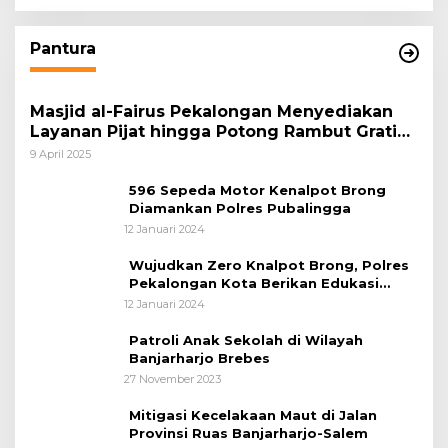
Pantura
Masjid al-Fairus Pekalongan Menyediakan
Layanan Pijat hingga Potong Rambut Gratis
bagi Pemudik Lebaran 2025
9 April 2025
596 Sepeda Motor Kenalpot Brong
Diamankan Polres Pubalingga
12 Januari 2024
Wujudkan Zero Knalpot Brong, Polres
Pekalongan Kota Berikan Edukasi
Kepada Pelajar
12 Januari 2024
Patroli Anak Sekolah di Wilayah
Banjarharjo Brebes
27 November 2023
Mitigasi Kecelakaan Maut di Jalan
Provinsi Ruas Banjarharjo-Salem