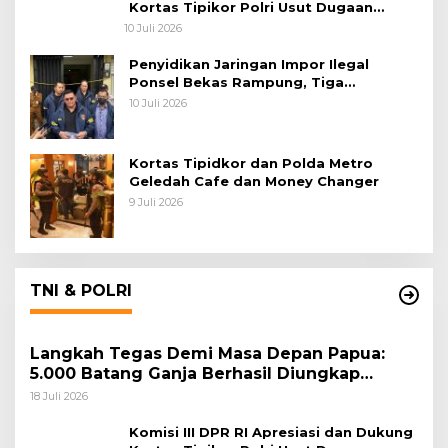
Kortas Tipikor Polri Usut Dugaan
Korupsi Batu Bara
10 Juli 2026
Penyidikan Jaringan Impor Ilegal
Ponsel Bekas Rampung, Tiga
Tersangka Sudah P-21 dan Satu Buron
10 Juli 2026
Kortas Tipidkor dan Polda Metro
Geledah Cafe dan Money Changer
9 Juli 2026
TNI & POLRI
Langkah Tegas Demi Masa Depan Papua:
5.000 Batang Ganja Berhasil Diungkap
Koops TNI Habema
18 Juli 2026
Komisi III DPR RI Apresiasi dan Dukung