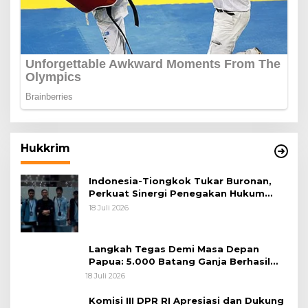
Hukkrim
Indonesia-Tiongkok Tukar Buronan,
Perkuat Sinergi Penegakan Hukum
Lintas Negara
18 Juli 2026
Langkah Tegas Demi Masa Depan
Papua: 5.000 Batang Ganja Berhasil
Diungkap Koops TNI Habema
18 Juli 2026
Komisi III DPR RI Apresiasi dan Dukung