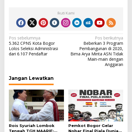
Ikuti Kami
Navigasi
Pos sebelumnya
Pos berikutnya
5.362 CPNS Kota Bogor
Beberkan 3 Program
pos
Lolos Seleksi Administrasi
Pembangunan di 2020,
dari 6.107 Pendaftar
Bima Arya Minta ASN Tidak
Main-main dengan
Anggaran
Jangan Lewatkan
Rois Syuriah Lombok
Pemkot Bogor Gelar
Tengah TGH MAARIF:
Nobar Final Piala Dunia