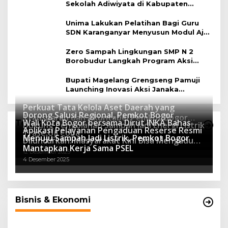
Sekolah Adiwiyata di Kabupaten
Magelang
Unima Lakukan Pelatihan Bagi Guru
SDN Karanganyar Menyusun Modul Ajar
Berbasis Adiwiyata
Zero Sampah Lingkungan SMP N 2
Borobudur Langkah Program Aksi
Janaka
Bupati Magelang Grengseng Pamuji
Launching Inovasi Aksi Janaka
Program Sekolah Adiwiyata
Perkuat Tata Kelola Aset Daerah yang
Dorong Salusi Regional, Pemkot Bogor
Transparan dan Akuntabel Pemkot Bogor
Wali Kota Bogor bersama Dirut INKA Bahas
Teknologi
Dukung Pengolahan Sampah Jadi Energi Listrik
Luncurkan SIMASDA
Aplikasi Pelayanan Pengaduan Reserse Resmi
8 Juli 2026
Trase Uji Coba
Menuju Sampah Jadi Listrik, Pemkot Bogor
8 April 2026
Diluncurkan: Masyarakat Kini Bisa Mengadu
7 Januari 2026
Mantapkan Kerja Sama PSEL
Lebih Cepat, Mudah, dan Terintegrasi
12 Desember 2025
4 Desember 2025
Bisnis & Ekonomi