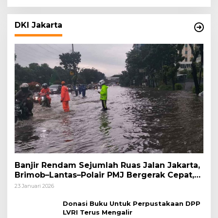
DKI Jakarta
Banjir Rendam Sejumlah Ruas Jalan Jakarta,
Brimob–Lantas–Polair PMJ Bergerak Cepat,
Polri Siagakan 128.247 Personel Secara
23 Januari 2026
Nasional
Donasi Buku Untuk Perpustakaan DPP
LVRI Terus Mengalir