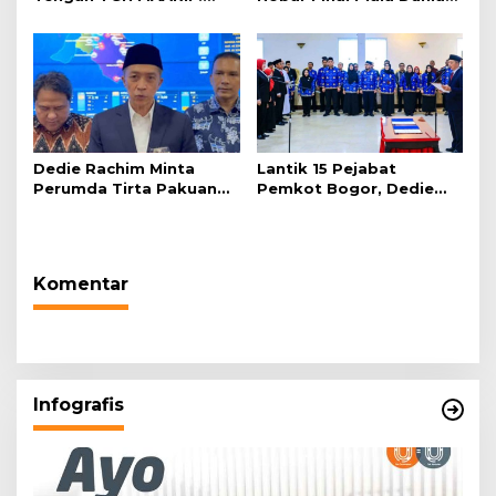
“Telah Lahir Mujadid
2026 di Plaza Balai Kota
Abad Kedua NU”
Dedie Rachim Minta
Lantik 15 Pejabat
Perumda Tirta Pakuan
Pemkot Bogor, Dedie
Salurkan Air Bersih bagi
Rachim: Laksanakan
Warga Terdampak
Tugas Sesuai Harapan
Kekeringan
Masyarakat
Komentar
Infografis