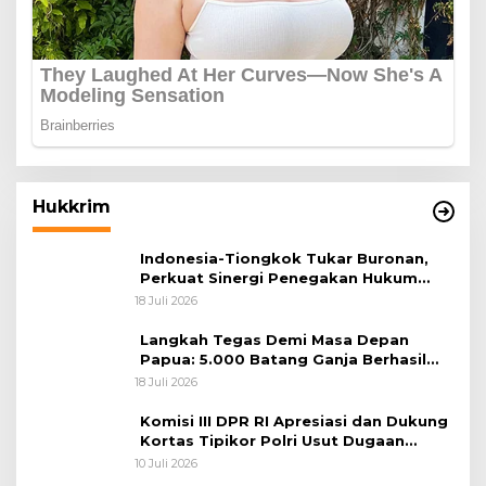
Hukkrim
Indonesia-Tiongkok Tukar Buronan,
Perkuat Sinergi Penegakan Hukum
Lintas Negara
18 Juli 2026
Langkah Tegas Demi Masa Depan
Papua: 5.000 Batang Ganja Berhasil
Diungkap Koops TNI Habema
18 Juli 2026
Komisi III DPR RI Apresiasi dan Dukung
Kortas Tipikor Polri Usut Dugaan
Korupsi Batu Bara
10 Juli 2026