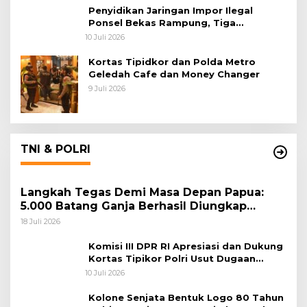
Penyidikan Jaringan Impor Ilegal
Ponsel Bekas Rampung, Tiga
Tersangka Sudah P-21 dan Satu Buron
10 Juli 2026
Kortas Tipidkor dan Polda Metro
Geledah Cafe dan Money Changer
9 Juli 2026
TNI & POLRI
Langkah Tegas Demi Masa Depan Papua:
5.000 Batang Ganja Berhasil Diungkap
Koops TNI Habema
18 Juli 2026
Komisi III DPR RI Apresiasi dan Dukung
Kortas Tipikor Polri Usut Dugaan
Korupsi Batu Bara
10 Juli 2026
Kolone Senjata Bentuk Logo 80 Tahun