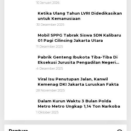
10 Januari 2026
Ketika Ulang Tahun LVRI Didedikasikan
untuk Kemanusiaan
30 Desember 2025
Mobil SPPG Tabrak Siswa SDN Kalibaru
01 Pagi Cilincing Jakarta Utara
11 Desember 2025
Pabrik Genteng Ibukota Tiba-Tiba Di
Eksekusi Jurusita Pengadilan Negeri
Tangerang, Diduga Cacat Hukum Sejak
4 Desember 2025
Awal
Viral Isu Penutupan Jalan, Kanwil
Kemenag DKI Jakarta Luruskan Fakta
28 November 2025
Dalam Kurun Waktu 3 Bulan Polda
Metro Metro Ungkap 1,14 Ton Narkoba
1 Oktober 2025