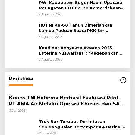
PWI Kabupaten Bogor Hadiri Upacara
Peringatan HUT Ke-80 Kemerdekaan
RI, di Lapangan Tegar Beriman
17 Agustus 2025
HUT RI Ke-80 Tahun Dimeriahkan
Lomba Paduan Suara PKK Se-
Kabupaten Bogor
13 Agustus 2025
Kandidat Adhyaksa Awards 2025 :
Esterina Nuswarjanti : “Kedepankan
Keadilan Restoratif Wujudkan
13 Agustus 2025
Masyarakat Harmonis”
Peristiwa
Koops TNI Habema Berhasil Evakuasi Pilot
PT AMA Air Melalui Operasi Khusus dan SAR
Taktis
3 Juli 2026
Truk Box Terobos Perlintasan
Sebidang Jalan Tertemper KA Harina di
Jalan Stasiun Poncol-Jrakah Semarang
22 Juni 2026