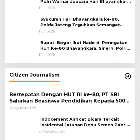
Polri Warnai Upacara Hari Bhayangkara
ke-80
1 Juli 2026
Syukuran Hari Bhayangkara ke-80,
Polda Jateng Teguhkan Semangat
Pengabdian dan Pererat Kebersamaan
1 Juli 2026
Bupati Bogor Ikut Hadir di Peringatan
HUT Ke-80 Bhayangkara, Sinergi Polri
dan Pemkab Bogor Jadi Kunci Menjaga
1 Juli 2026
Keamanan Daerah
Citizen Journalism
Bertepatan Dengan HUT RI ke-80, PT SBI
Salurkan Beasiswa Pendidikan Kepada 500
Pelajar
20 Agustus 2025
Indocement Angkat Bicara Terkait
Insidental Jatuhan Debu Semen Pabrik
Citeureup
20 Agustus 2025