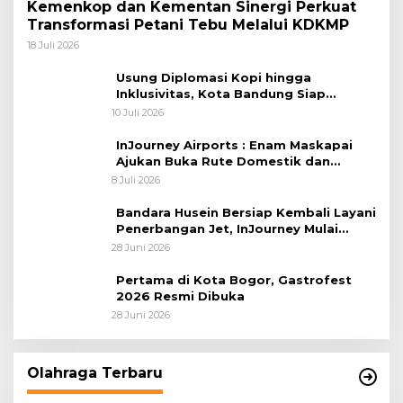
Kemenkop dan Kementan Sinergi Perkuat
Transformasi Petani Tebu Melalui KDKMP
18 Juli 2026
Usung Diplomasi Kopi hingga
Inklusivitas, Kota Bandung Siap
Sambut 25 Duta Besar di Festival Asia
10 Juli 2026
Afrika 2026
InJourney Airports : Enam Maskapai
Ajukan Buka Rute Domestik dan
Internasional dari Bandara Husein
8 Juli 2026
Sastranegara
Bandara Husein Bersiap Kembali Layani
Penerbangan Jet, InJourney Mulai
Tahap Optimalisasi
28 Juni 2026
Pertama di Kota Bogor, Gastrofest
2026 Resmi Dibuka
28 Juni 2026
Olahraga Terbaru