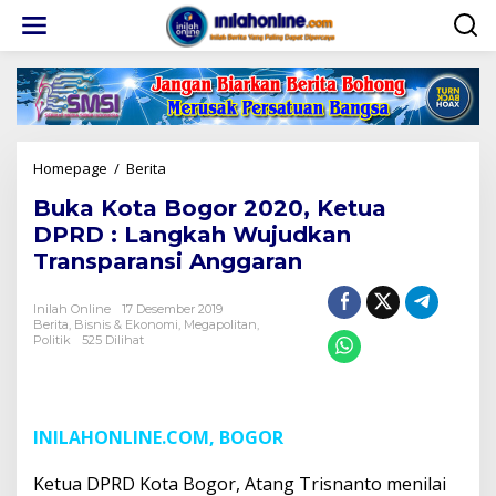
Lewati
ke
konten
Buka
Homepage
/
Berita
Kota
Buka Kota Bogor 2020, Ketua
Bogor
2020,
DPRD : Langkah Wujudkan
Ketua
Transparansi Anggaran
DPRD
:
Langkah
Inilah Online
17 Desember 2019
Berita
,
Bisnis & Ekonomi
Wujudkan
,
Megapolitan
,
Politik
525 Dilihat
Transparansi
Anggaran
INILAHONLINE.COM, BOGOR
Ketua DPRD Kota Bogor, Atang Trisnanto menilai