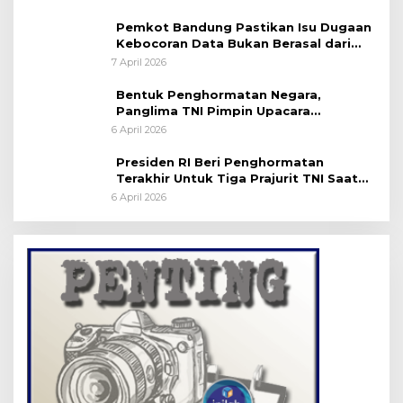
Pemkot Bandung Pastikan Isu Dugaan
Kebocoran Data Bukan Berasal dari
Server Disdukcapil
7 April 2026
Bentuk Penghormatan Negara,
Panglima TNI Pimpin Upacara
Pemakaman Militer
6 April 2026
Presiden RI Beri Penghormatan
Terakhir Untuk Tiga Prajurit TNI Saat
Persemayaman di Bandara Soekarno-
6 April 2026
Hatta