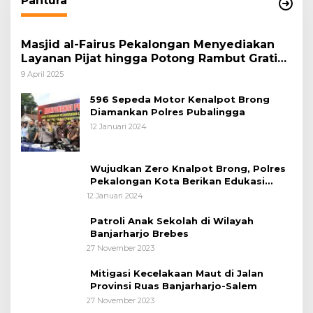
Pantura
Masjid al-Fairus Pekalongan Menyediakan
Layanan Pijat hingga Potong Rambut Gratis
bagi Pemudik Lebaran 2025
9 April 2025
596 Sepeda Motor Kenalpot Brong
Diamankan Polres Pubalingga
12 Januari 2024
Wujudkan Zero Knalpot Brong, Polres
Pekalongan Kota Berikan Edukasi
Kepada Pelajar
12 Januari 2024
Patroli Anak Sekolah di Wilayah
Banjarharjo Brebes
27 November 2023
Mitigasi Kecelakaan Maut di Jalan
Provinsi Ruas Banjarharjo-Salem
27 November 2023