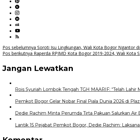
Navigasi
Pos sebelumnya
Soroti Isu Lingkungan, Wali Kota Bogor Ngantor di
Pos berikutnya
Raperda RPJMD Kota Bogor 2019-2024, Wali Kota S
pos
Jangan Lewatkan
Rois Syuriah Lombok Tengah TGH MAARIF: “Telah Lahir 
Pemkot Bogor Gelar Nobar Final Piala Dunia 2026 di Plaz
Dedie Rachim Minta Perumda Tirta Pakuan Salurkan Air
Lantik 15 Pejabat Pemkot Bogor, Dedie Rachim: Laksana
Komentar