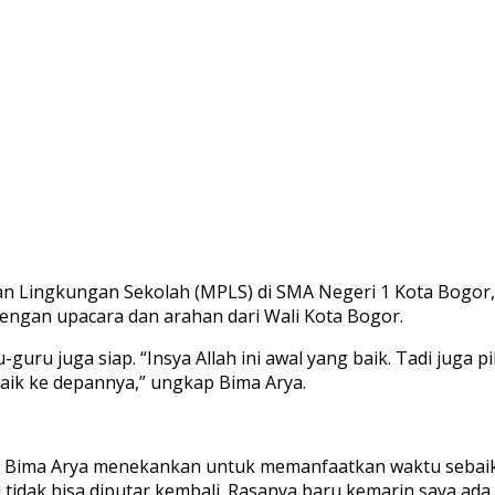
Lingkungan Sekolah (MPLS) di SMA Negeri 1 Kota Bogor, J
 dengan upacara dan arahan dari Wali Kota Bogor.
guru juga siap. “Insya Allah ini awal yang baik. Tadi juga
aik ke depannya,” ungkap Bima Arya.
 Bima Arya menekankan untuk memanfaatkan waktu sebaik m
 tidak bisa diputar kembali. Rasanya baru kemarin saya ada d