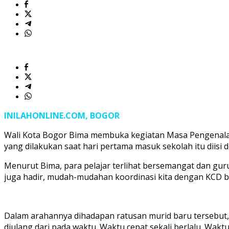
anak-
anak
yang
berkarakter
yang
memiliki
nilai
dan
prinsip
INILAHONLINE.COM, BOGOR
Wali Kota Bogor Bima membuka kegiatan Masa Pengenalan 
yang dilakukan saat hari pertama masuk sekolah itu diisi
Menurut Bima, para pelajar terlihat bersemangat dan guru-
juga hadir, mudah-mudahan koordinasi kita dengan KCD b
Dalam arahannya dihadapan ratusan murid baru tersebut,
diulang dari pada waktu. Waktu cepat sekali berlalu. Waktu