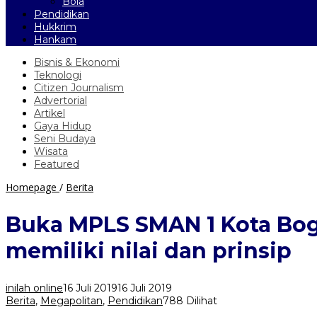
Bola
Pendidikan
Hukkrim
Hankam
Bisnis & Ekonomi
Teknologi
Citizen Journalism
Advertorial
Artikel
Gaya Hidup
Seni Budaya
Wisata
Featured
Buka
Homepage
/
Berita
MPLS
SMAN
Buka MPLS SMAN 1 Kota Bogo
1
Kota
memiliki nilai dan prinsip
Bogor,
Bima
Arya
inilah online
16 Juli 2019
16 Juli 2019
:
Berita
,
Megapolitan
,
Pendidikan
788 Dilihat
Jadilah