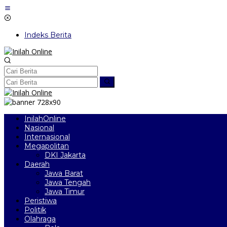
Lewati
ke
konten
Indeks Berita
InilahOnline
Nasional
Internasional
Megapolitan
DKI Jakarta
Daerah
Jawa Barat
Jawa Tengah
Jawa Timur
Peristiwa
Politik
Olahraga