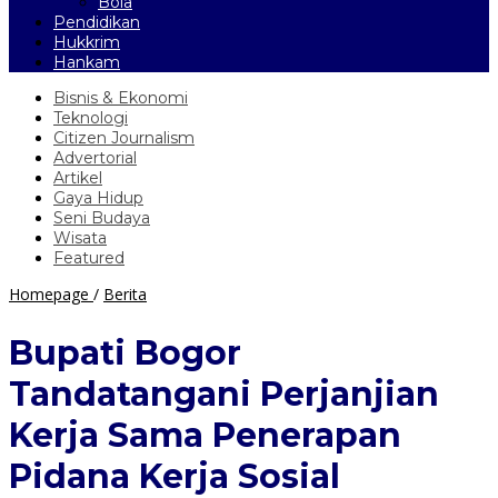
Bola
Pendidikan
Hukkrim
Hankam
Bisnis & Ekonomi
Teknologi
Citizen Journalism
Advertorial
Artikel
Gaya Hidup
Seni Budaya
Wisata
Featured
Bupati
Homepage
/
Berita
Bogor
Tandatangani
Bupati Bogor
Perjanjian
Kerja
Tandatangani Perjanjian
Sama
Penerapan
Kerja Sama Penerapan
Pidana
Kerja
Pidana Kerja Sosial
Sosial