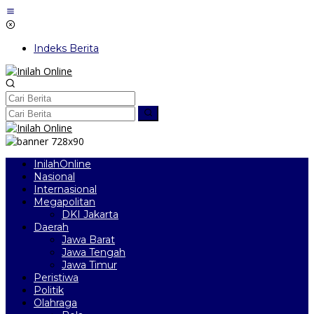
Lewati
ke
konten
Indeks Berita
InilahOnline
Nasional
Internasional
Megapolitan
DKI Jakarta
Daerah
Jawa Barat
Jawa Tengah
Jawa Timur
Peristiwa
Politik
Olahraga