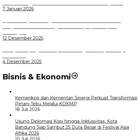
Wali Kota Bogor bersama Dirut INKA Bahas Trase Uji Coba
7 Januari 2026
Aplikasi Pelayanan Pengaduan Reserse Resmi Diluncurkan:
Masyarakat Kini Bisa Mengadu Lebih Cepat, Mudah, dan
Terintegrasi
12 Desember 2025
Menuju Sampah Jadi Listrik, Pemkot Bogor Mantapkan Kerja
Sama PSEL
4 Desember 2025
Bisnis & Ekonomi
Kemenkop dan Kementan Sinergi Perkuat Transformasi
Petani Tebu Melalui KDKMP
18 Juli 2026
Usung Diplomasi Kopi hingga Inklusivitas, Kota
Bandung Siap Sambut 25 Duta Besar di Festival Asia
Afrika 2026
10 Juli 2026