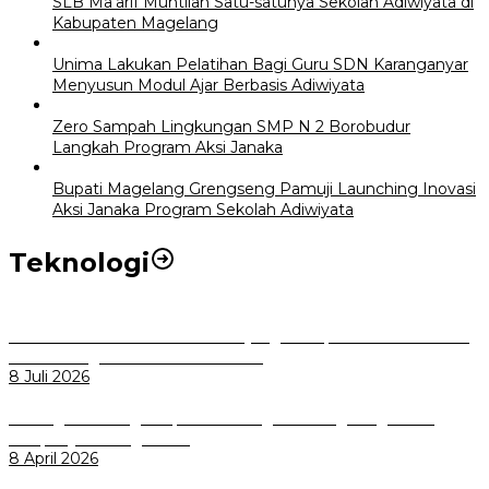
SLB Ma’arif Muntilan Satu-satunya Sekolah Adiwiyata di
Kabupaten Magelang
Unima Lakukan Pelatihan Bagi Guru SDN Karanganyar
Menyusun Modul Ajar Berbasis Adiwiyata
Zero Sampah Lingkungan SMP N 2 Borobudur
Langkah Program Aksi Janaka
Bupati Magelang Grengseng Pamuji Launching Inovasi
Aksi Janaka Program Sekolah Adiwiyata
Teknologi
Perkuat Tata Kelola Aset Daerah yang Transparan dan Akuntabel
Pemkot Bogor Luncurkan SIMASDA
8 Juli 2026
Dorong Salusi Regional, Pemkot Bogor Dukung Pengolahan
Sampah Jadi Energi Listrik
8 April 2026