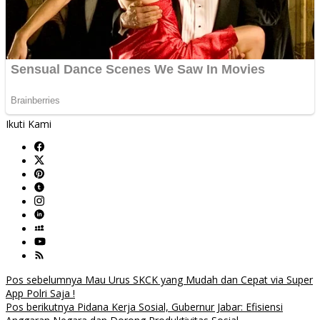
Ikuti Kami
Navigasi
Pos sebelumnya
Mau Urus SKCK yang Mudah dan Cepat via Super
App Polri Saja !
pos
Pos berikutnya
Pidana Kerja Sosial, Gubernur Jabar: Efisiensi