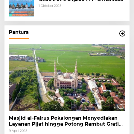
1 Oktober 2025
Pantura
Masjid al-Fairus Pekalongan Menyediakan
Layanan Pijat hingga Potong Rambut Gratis
bagi Pemudik Lebaran 2025
9 April 2025