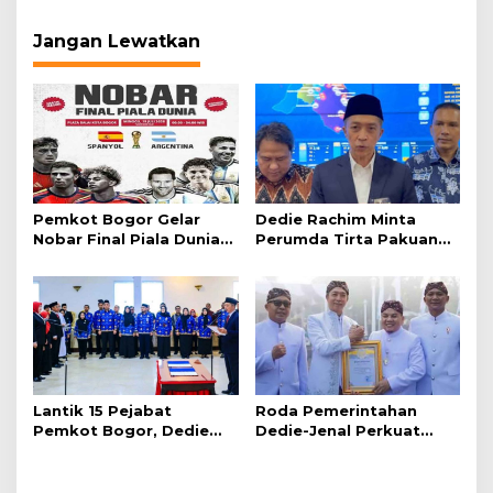
Jangan Lewatkan
Pemkot Bogor Gelar
Dedie Rachim Minta
Nobar Final Piala Dunia
Perumda Tirta Pakuan
2026 di Plaza Balai Kota
Salurkan Air Bersih bagi
Warga Terdampak
Kekeringan
Lantik 15 Pejabat
Roda Pemerintahan
Pemkot Bogor, Dedie
Dedie-Jenal Perkuat
Rachim: Laksanakan
Kebijakan Lingkungan
Tugas Sesuai Harapan
Hidup dari Hulu hingga
Masyarakat
Hilir