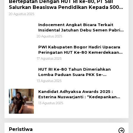
Bertepatan Dengan HUT RI ke-80, PT SBI
Salurkan Beasiswa Pendidikan Kepada 500
Pelajar
20 Agustus 2025
Indocement Angkat Bicara Terkait
Insidental Jatuhan Debu Semen Pabrik
Citeureup
20 Agustus 2025
PWI Kabupaten Bogor Hadiri Upacara
Peringatan HUT Ke-80 Kemerdekaan
RI, di Lapangan Tegar Beriman
17 Agustus 2025
HUT RI Ke-80 Tahun Dimeriahkan
Lomba Paduan Suara PKK Se-
Kabupaten Bogor
13 Agustus 2025
Kandidat Adhyaksa Awards 2025 :
Esterina Nuswarjanti : “Kedepankan
Keadilan Restoratif Wujudkan
13 Agustus 2025
Masyarakat Harmonis”
Peristiwa