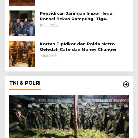
Penyidikan Jaringan Impor Ilegal
Ponsel Bekas Rampung, Tiga
Tersangka Sudah P-21 dan Satu Buron
10 Juli 2026
Kortas Tipidkor dan Polda Metro
Geledah Cafe dan Money Changer
9 Juli 2026
TNI & POLRI