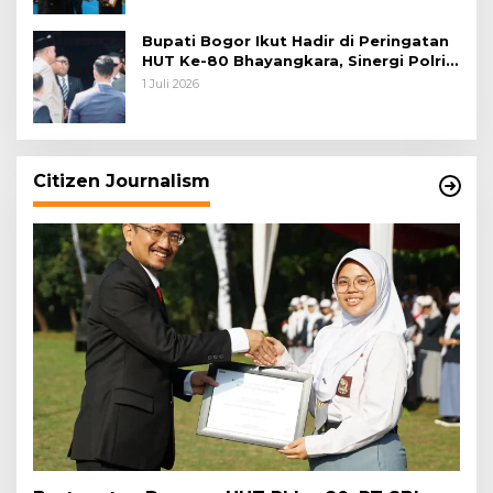
Bupati Bogor Ikut Hadir di Peringatan
HUT Ke-80 Bhayangkara, Sinergi Polri
dan Pemkab Bogor Jadi Kunci Menjaga
1 Juli 2026
Keamanan Daerah
Citizen Journalism