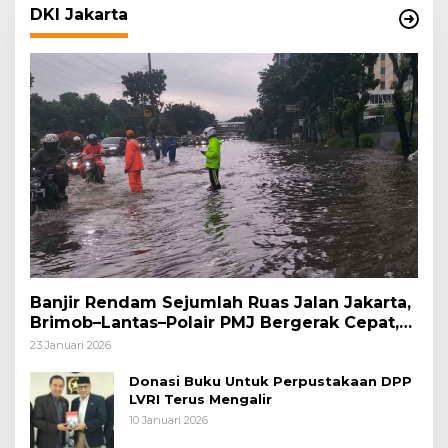
DKI Jakarta
Banjir Rendam Sejumlah Ruas Jalan Jakarta,
Brimob–Lantas–Polair PMJ Bergerak Cepat,
Polri Siagakan 128.247 Personel Secara
23 Januari 2026
Nasional
Donasi Buku Untuk Perpustakaan DPP
LVRI Terus Mengalir
10 Januari 2026