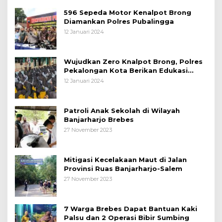
596 Sepeda Motor Kenalpot Brong
Diamankan Polres Pubalingga
12 Januari 2024
Wujudkan Zero Knalpot Brong, Polres
Pekalongan Kota Berikan Edukasi
Kepada Pelajar
12 Januari 2024
Patroli Anak Sekolah di Wilayah
Banjarharjo Brebes
27 November 2023
Mitigasi Kecelakaan Maut di Jalan
Provinsi Ruas Banjarharjo-Salem
27 November 2023
7 Warga Brebes Dapat Bantuan Kaki
Palsu dan 2 Operasi Bibir Sumbing