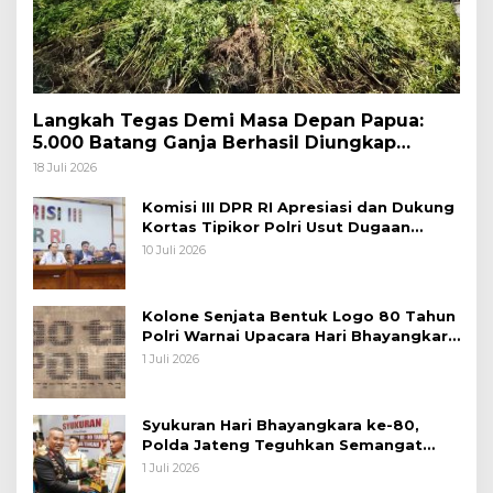
Langkah Tegas Demi Masa Depan Papua:
5.000 Batang Ganja Berhasil Diungkap
Koops TNI Habema
18 Juli 2026
Komisi III DPR RI Apresiasi dan Dukung
Kortas Tipikor Polri Usut Dugaan
Korupsi Batu Bara
10 Juli 2026
Kolone Senjata Bentuk Logo 80 Tahun
Polri Warnai Upacara Hari Bhayangkara
ke-80
1 Juli 2026
Syukuran Hari Bhayangkara ke-80,
Polda Jateng Teguhkan Semangat
Pengabdian dan Pererat Kebersamaan
1 Juli 2026