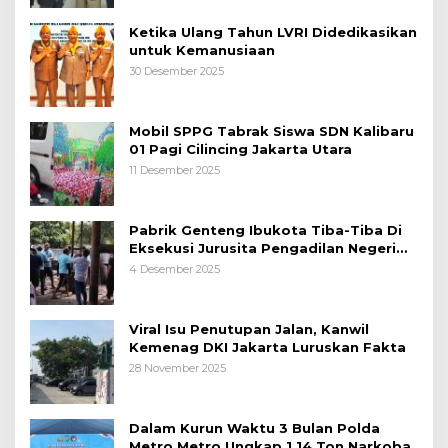
Ketika Ulang Tahun LVRI Didedikasikan
untuk Kemanusiaan
30 Desember 2025
Mobil SPPG Tabrak Siswa SDN Kalibaru
01 Pagi Cilincing Jakarta Utara
11 Desember 2025
Pabrik Genteng Ibukota Tiba-Tiba Di
Eksekusi Jurusita Pengadilan Negeri
Tangerang, Diduga Cacat Hukum Sejak
4 Desember 2025
Awal
Viral Isu Penutupan Jalan, Kanwil
Kemenag DKI Jakarta Luruskan Fakta
28 November 2025
Dalam Kurun Waktu 3 Bulan Polda
Metro Metro Ungkap 1,14 Ton Narkoba