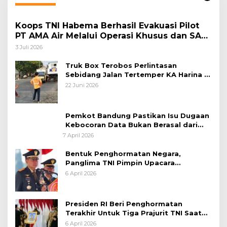
Koops TNI Habema Berhasil Evakuasi Pilot
PT AMA Air Melalui Operasi Khusus dan SAR
Taktis
3 Juli 2026
Truk Box Terobos Perlintasan
Sebidang Jalan Tertemper KA Harina di
Jalan Stasiun Poncol-Jrakah Semarang
22 Juni 2026
Pemkot Bandung Pastikan Isu Dugaan
Kebocoran Data Bukan Berasal dari
Server Disdukcapil
7 April 2026
Bentuk Penghormatan Negara,
Panglima TNI Pimpin Upacara
Pemakaman Militer
6 April 2026
Presiden RI Beri Penghormatan
Terakhir Untuk Tiga Prajurit TNI Saat
Persemayaman di Bandara Soekarno-
6 April 2026