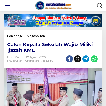
Lewati
ke
konten
Calon
Homepage
/
Megapolitan
Kepala
Calon Kepala Sekolah Wajib Miliki
Sekolah
Wajib
Ijazah KML
Miliki
Ijazah
Inilah Online
27 Agustus 2018
Megapolitan
,
Pendidikan
756 Dilihat
KML