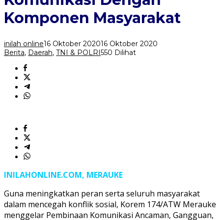
Komponen
Masyarakat
Komponen Masyarakat
inilah online
16 Oktober 2020
16 Oktober 2020
Berita
,
Daerah
,
TNI & POLRI
550 Dilihat
INILAHONLINE.COM, MERAUKE
Guna meningkatkan peran serta seluruh masyarakat
dalam mencegah konflik sosial, Korem 174/ATW Merauke
menggelar Pembinaan Komunikasi Ancaman, Gangguan,