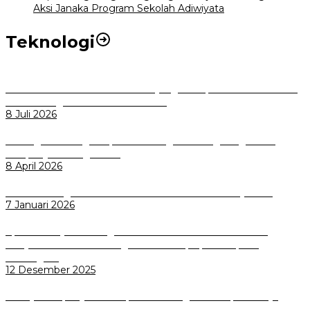
Aksi Janaka Program Sekolah Adiwiyata
Teknologi
Perkuat Tata Kelola Aset Daerah yang Transparan dan Akuntabel
Pemkot Bogor Luncurkan SIMASDA
8 Juli 2026
Dorong Salusi Regional, Pemkot Bogor Dukung Pengolahan
Sampah Jadi Energi Listrik
8 April 2026
Wali Kota Bogor bersama Dirut INKA Bahas Trase Uji Coba
7 Januari 2026
Aplikasi Pelayanan Pengaduan Reserse Resmi Diluncurkan:
Masyarakat Kini Bisa Mengadu Lebih Cepat, Mudah, dan
Terintegrasi
12 Desember 2025
Menuju Sampah Jadi Listrik, Pemkot Bogor Mantapkan Kerja
Sama PSEL