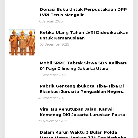
Nasional
Donasi Buku Untuk Perpustakaan DPP
LVRI Terus Mengalir
10 Januari 2026
Ketika Ulang Tahun LVRI Didedikasikan
untuk Kemanusiaan
30 Desember 2025
Mobil SPPG Tabrak Siswa SDN Kalibaru
01 Pagi Cilincing Jakarta Utara
11 Desember 2025
Pabrik Genteng Ibukota Tiba-Tiba Di
Eksekusi Jurusita Pengadilan Negeri
Tangerang, Diduga Cacat Hukum Sejak
4 Desember 2025
Awal
Viral Isu Penutupan Jalan, Kanwil
Kemenag DKI Jakarta Luruskan Fakta
28 November 2025
Dalam Kurun Waktu 3 Bulan Polda
Metro Metro Ungkap 1,14 Ton Narkoba