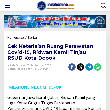
Lewati
ke
konten
Cek
Homepage
/
Berita
Keterisian
Cek Keterisian Ruang Perawatan
Ruang
Perawatan
Covid-19, Ridwan Kamil Tinjau
Covid-
RSUD Kota Depok
19,
Ridwan
Inilah Online
16 September 2020
Kamil
Berita
,
Megapolitan
515 Dilihat
Tinjau
RSUD
Kota
Depok
INILAHONLINE.COM, DEPOK
Gubernur Jawa Barat (Jabar) Ridwan Kamil yang
juga Ketua Gugus Tugas Percepatan
Penanggulangan COVID-19 Jabar meninjau Rumah