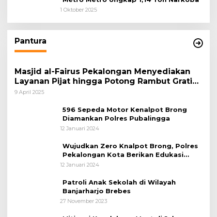
1 Oktober 2025
Pantura
Masjid al-Fairus Pekalongan Menyediakan
Layanan Pijat hingga Potong Rambut Gratis
bagi Pemudik Lebaran 2025
9 April 2025
596 Sepeda Motor Kenalpot Brong
Diamankan Polres Pubalingga
12 Januari 2024
Wujudkan Zero Knalpot Brong, Polres
Pekalongan Kota Berikan Edukasi
Kepada Pelajar
12 Januari 2024
Patroli Anak Sekolah di Wilayah
Banjarharjo Brebes
27 November 2023