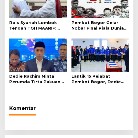
Rois Syuriah Lombok
Pemkot Bogor Gelar
Tengah TGH MAARIF:
Nobar Final Piala Dunia
“Telah Lahir Mujadid
2026 di Plaza Balai Kota
Abad Kedua NU”
Dedie Rachim Minta
Lantik 15 Pejabat
Perumda Tirta Pakuan
Pemkot Bogor, Dedie
Salurkan Air Bersih bagi
Rachim: Laksanakan
Warga Terdampak
Tugas Sesuai Harapan
Kekeringan
Masyarakat
Komentar