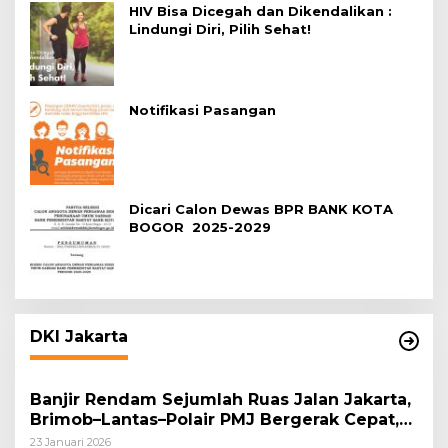
HIV Bisa Dicegah dan Dikendalikan :
Lindungi Diri, Pilih Sehat!
Notifikasi Pasangan
Dicari Calon Dewas BPR BANK KOTA
BOGOR 2025-2029
DKI Jakarta
Banjir Rendam Sejumlah Ruas Jalan Jakarta,
Brimob–Lantas–Polair PMJ Bergerak Cepat,
Polri Siagakan 128.247 Personel Secara
23 Januari 2026