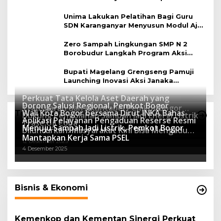
Magelang
Unima Lakukan Pelatihan Bagi Guru
SDN Karanganyar Menyusun Modul Ajar
Berbasis Adiwiyata
Zero Sampah Lingkungan SMP N 2
Borobudur Langkah Program Aksi
Janaka
Bupati Magelang Grengseng Pamuji
Launching Inovasi Aksi Janaka
Program Sekolah Adiwiyata
Perkuat Tata Kelola Aset Daerah yang
Dorong Salusi Regional, Pemkot Bogor
Transparan dan Akuntabel Pemkot Bogor
Wali Kota Bogor bersama Dirut INKA Bahas
Teknologi
Dukung Pengolahan Sampah Jadi Energi Listrik
Luncurkan SIMASDA
Aplikasi Pelayanan Pengaduan Reserse Resmi
8 Juli 2026
Trase Uji Coba
Menuju Sampah Jadi Listrik, Pemkot Bogor
8 April 2026
Diluncurkan: Masyarakat Kini Bisa Mengadu
7 Januari 2026
Mantapkan Kerja Sama PSEL
Lebih Cepat, Mudah, dan Terintegrasi
12 Desember 2025
4 Desember 2025
Bisnis & Ekonomi
Kemenkop dan Kementan Sinergi Perkuat