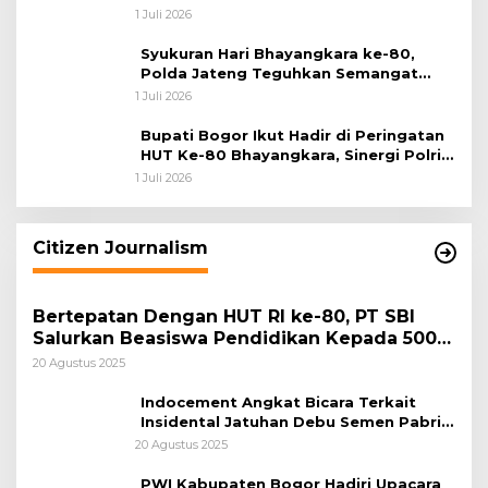
ke-80
1 Juli 2026
Syukuran Hari Bhayangkara ke-80,
Polda Jateng Teguhkan Semangat
Pengabdian dan Pererat Kebersamaan
1 Juli 2026
Bupati Bogor Ikut Hadir di Peringatan
HUT Ke-80 Bhayangkara, Sinergi Polri
dan Pemkab Bogor Jadi Kunci Menjaga
1 Juli 2026
Keamanan Daerah
Citizen Journalism
Bertepatan Dengan HUT RI ke-80, PT SBI
Salurkan Beasiswa Pendidikan Kepada 500
Pelajar
20 Agustus 2025
Indocement Angkat Bicara Terkait
Insidental Jatuhan Debu Semen Pabrik
Citeureup
20 Agustus 2025
PWI Kabupaten Bogor Hadiri Upacara