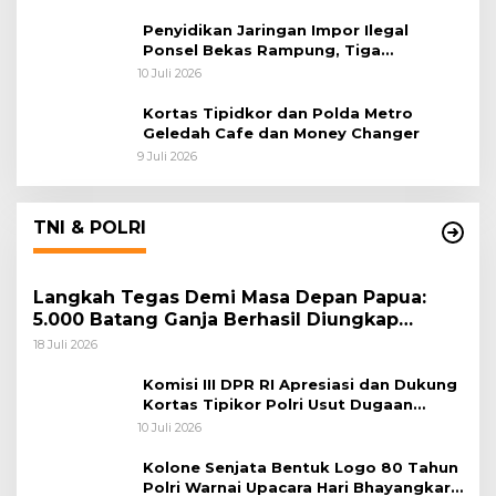
Penyidikan Jaringan Impor Ilegal
Ponsel Bekas Rampung, Tiga
Tersangka Sudah P-21 dan Satu Buron
10 Juli 2026
Kortas Tipidkor dan Polda Metro
Geledah Cafe dan Money Changer
9 Juli 2026
TNI & POLRI
Langkah Tegas Demi Masa Depan Papua:
5.000 Batang Ganja Berhasil Diungkap
Koops TNI Habema
18 Juli 2026
Komisi III DPR RI Apresiasi dan Dukung
Kortas Tipikor Polri Usut Dugaan
Korupsi Batu Bara
10 Juli 2026
Kolone Senjata Bentuk Logo 80 Tahun
Polri Warnai Upacara Hari Bhayangkara