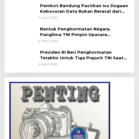
Pemkot Bandung Pastikan Isu Dugaan
Kebocoran Data Bukan Berasal dari
Server Disdukcapil
7 April 2026
Bentuk Penghormatan Negara,
Panglima TNI Pimpin Upacara
Pemakaman Militer
6 April 2026
Presiden RI Beri Penghormatan
Terakhir Untuk Tiga Prajurit TNI Saat
Persemayaman di Bandara Soekarno-
6 April 2026
Hatta