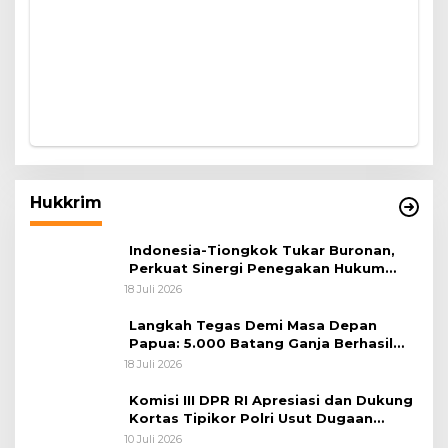
Hukkrim
Indonesia-Tiongkok Tukar Buronan,
Perkuat Sinergi Penegakan Hukum
Lintas Negara
18 Juli 2026
Langkah Tegas Demi Masa Depan
Papua: 5.000 Batang Ganja Berhasil
Diungkap Koops TNI Habema
18 Juli 2026
Komisi III DPR RI Apresiasi dan Dukung
Kortas Tipikor Polri Usut Dugaan
Korupsi Batu Bara
10 Juli 2026