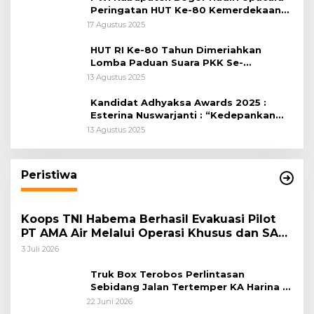
Peringatan HUT Ke-80 Kemerdekaan
RI, di Lapangan Tegar Beriman
17 Agustus 2025
HUT RI Ke-80 Tahun Dimeriahkan
Lomba Paduan Suara PKK Se-
Kabupaten Bogor
13 Agustus 2025
Kandidat Adhyaksa Awards 2025 :
Esterina Nuswarjanti : “Kedepankan
Keadilan Restoratif Wujudkan
13 Agustus 2025
Masyarakat Harmonis”
Peristiwa
Koops TNI Habema Berhasil Evakuasi Pilot
PT AMA Air Melalui Operasi Khusus dan SAR
Taktis
3 Juli 2026
Truk Box Terobos Perlintasan
Sebidang Jalan Tertemper KA Harina di
Jalan Stasiun Poncol-Jrakah Semarang
22 Juni 2026