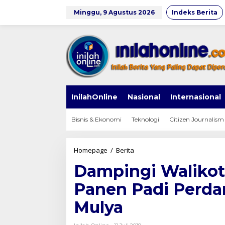
Lewati
ke
Minggu, 9 Agustus 2026
Indeks Berita
konten
InilahOnline
Nasional
Internasional
Bisnis & Ekonomi
Teknologi
Citizen Journalism
Dampingi
Homepage
/
Berita
Walikota,
Dampingi Walikot
Kasdim
0803/Madiun
Panen Padi Perda
Panen
Padi
Mulya
Perdana
Bersama
Poktan