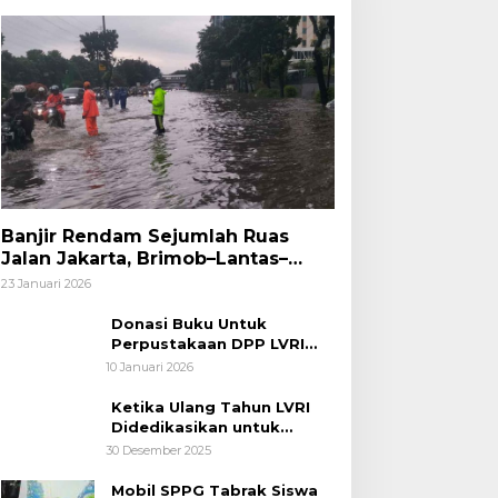
Banjir Rendam Sejumlah Ruas
Jalan Jakarta, Brimob–Lantas–
Polair PMJ Bergerak Cepat, Polri
23 Januari 2026
Siagakan 128.247 Personel Secara
Nasional
Donasi Buku Untuk
Perpustakaan DPP LVRI
Terus Mengalir
10 Januari 2026
Ketika Ulang Tahun LVRI
Didedikasikan untuk
Kemanusiaan
30 Desember 2025
Mobil SPPG Tabrak Siswa