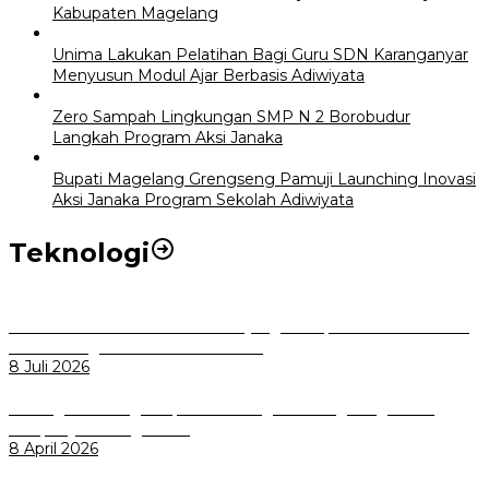
Kabupaten Magelang
Unima Lakukan Pelatihan Bagi Guru SDN Karanganyar
Menyusun Modul Ajar Berbasis Adiwiyata
Zero Sampah Lingkungan SMP N 2 Borobudur
Langkah Program Aksi Janaka
Bupati Magelang Grengseng Pamuji Launching Inovasi
Aksi Janaka Program Sekolah Adiwiyata
Teknologi
Perkuat Tata Kelola Aset Daerah yang Transparan dan Akuntabel
Pemkot Bogor Luncurkan SIMASDA
8 Juli 2026
Dorong Salusi Regional, Pemkot Bogor Dukung Pengolahan
Sampah Jadi Energi Listrik
8 April 2026