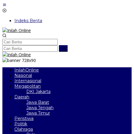
Lewati
ke
konten
Indeks Berita
InilahOnline
Nasional
Internasional
Megapolitan
DKI Jakarta
Daerah
Jawa Barat
Jawa Tengah
Jawa Timur
Peristiwa
Politik
Olahraga