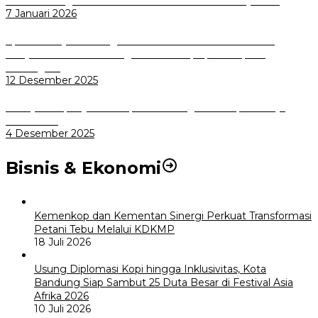
Wali Kota Bogor bersama Dirut INKA Bahas Trase Uji Coba
7 Januari 2026
Aplikasi Pelayanan Pengaduan Reserse Resmi Diluncurkan:
Masyarakat Kini Bisa Mengadu Lebih Cepat, Mudah, dan
Terintegrasi
12 Desember 2025
Menuju Sampah Jadi Listrik, Pemkot Bogor Mantapkan Kerja
Sama PSEL
4 Desember 2025
Bisnis & Ekonomi
Kemenkop dan Kementan Sinergi Perkuat Transformasi
Petani Tebu Melalui KDKMP
18 Juli 2026
Usung Diplomasi Kopi hingga Inklusivitas, Kota
Bandung Siap Sambut 25 Duta Besar di Festival Asia
Afrika 2026
10 Juli 2026