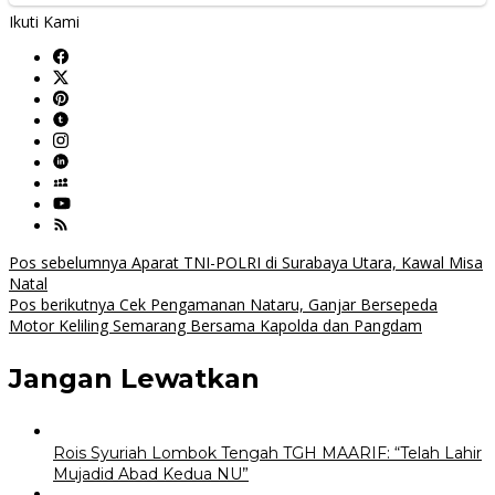
Ikuti Kami
Navigasi
Pos sebelumnya
Aparat TNI-POLRI di Surabaya Utara, Kawal Misa
Natal
pos
Pos berikutnya
Cek Pengamanan Nataru, Ganjar Bersepeda
Motor Keliling Semarang Bersama Kapolda dan Pangdam
Jangan Lewatkan
Rois Syuriah Lombok Tengah TGH MAARIF: “Telah Lahir
Mujadid Abad Kedua NU”