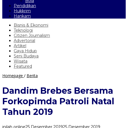
Bola
Pendidikan
Hukkrim
Hankam
Bisnis & Ekonomi
Teknologi
Citizen Journalism
Advertorial
Artikel
Gaya Hidup
Seni Budaya
Wisata
Featured
Dandim
Homepage
/
Berita
Brebes
Bersama
Dandim Brebes Bersama
Forkopimda
Patroli
Forkopimda Patroli Natal
Natal
Tahun
Tahun 2019
2019
inilah online
25 Desember 2019
25 Desember 2019