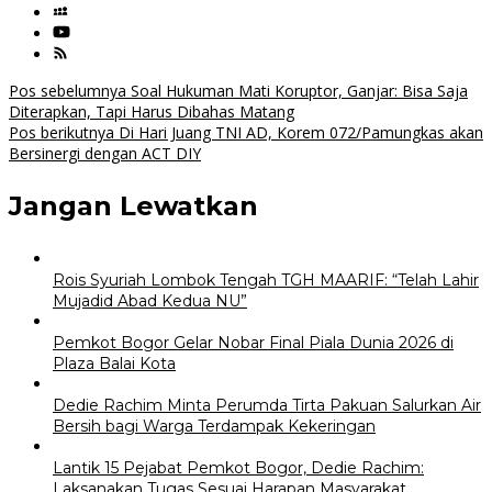
Navigasi
Pos sebelumnya
Soal Hukuman Mati Koruptor, Ganjar: Bisa Saja
Diterapkan, Tapi Harus Dibahas Matang
pos
Pos berikutnya
Di Hari Juang TNI AD, Korem 072/Pamungkas akan
Bersinergi dengan ACT DIY
Jangan Lewatkan
Rois Syuriah Lombok Tengah TGH MAARIF: “Telah Lahir
Mujadid Abad Kedua NU”
Pemkot Bogor Gelar Nobar Final Piala Dunia 2026 di
Plaza Balai Kota
Dedie Rachim Minta Perumda Tirta Pakuan Salurkan Air
Bersih bagi Warga Terdampak Kekeringan
Lantik 15 Pejabat Pemkot Bogor, Dedie Rachim:
Laksanakan Tugas Sesuai Harapan Masyarakat