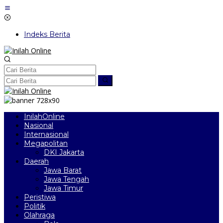
Lewati
ke
konten
Indeks Berita
InilahOnline
Nasional
Internasional
Megapolitan
DKI Jakarta
Daerah
Jawa Barat
Jawa Tengah
Jawa Timur
Peristiwa
Politik
Olahraga