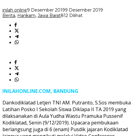
Siswa
Diklapa
inilah online
9 Desember 2019
9 Desember 2019
II
Berita
,
Hankam
,
Jawa Barat
812 Dilihat
2019
INILAHONLINE.COM, BANDUNG
Dankodiklatad Letjen TNI AM. Putranto, S.Sos membuka
Latihan Posko I Sekolah Siswa Diklapa II TA 2019 yang
dilaksanakan di Aula Yudha Wastu Pramuka Pussenif
Kodiklatad, Senin (9/12/2019). Upacara pembukaan
berlangsung juga di 6 (enam) Pusdik jajaran Kodiklatad