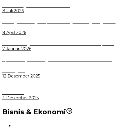
Pemkot Bogor Luncurkan SIMASDA
8 Juli 2026
Dorong Salusi Regional, Pemkot Bogor Dukung Pengolahan
Sampah Jadi Energi Listrik
8 April 2026
Wali Kota Bogor bersama Dirut INKA Bahas Trase Uji Coba
7 Januari 2026
Aplikasi Pelayanan Pengaduan Reserse Resmi Diluncurkan:
Masyarakat Kini Bisa Mengadu Lebih Cepat, Mudah, dan
Terintegrasi
12 Desember 2025
Menuju Sampah Jadi Listrik, Pemkot Bogor Mantapkan Kerja
Sama PSEL
4 Desember 2025
Bisnis & Ekonomi