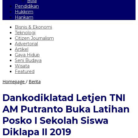
Bola
Pendidikan
Hukkrim
Hankam
Bisnis & Ekonomi
Teknologi
Citizen Journalism
Advertorial
Artikel
Gaya Hidup
Seni Budaya
Wisata
Featured
Dankodiklatad
Homepage
/
Berita
Letjen
TNI
Dankodiklatad Letjen TNI
AM
Putranto
AM Putranto Buka Latihan
Buka
Latihan
Posko I Sekolah Siswa
Posko
I
Diklapa II 2019
Sekolah