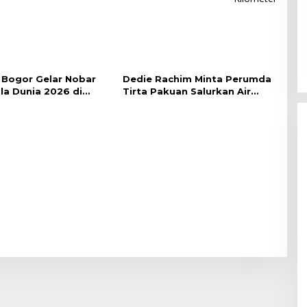
Bogor Gelar Nobar
Dedie Rachim Minta Perumda
ala Dunia 2026 di
Tirta Pakuan Salurkan Air
lai Kota
Bersih bagi Warga Terdampak
Kekeringan