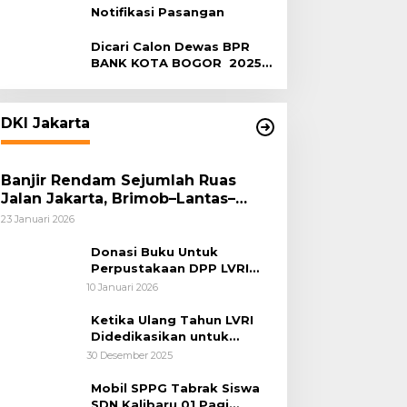
Notifikasi Pasangan
Dicari Calon Dewas BPR
BANK KOTA BOGOR 2025-
2029
DKI Jakarta
Banjir Rendam Sejumlah Ruas
Jalan Jakarta, Brimob–Lantas–
Polair PMJ Bergerak Cepat, Polri
23 Januari 2026
Siagakan 128.247 Personel Secara
Nasional
Donasi Buku Untuk
Perpustakaan DPP LVRI
Terus Mengalir
10 Januari 2026
Ketika Ulang Tahun LVRI
Didedikasikan untuk
Kemanusiaan
30 Desember 2025
Mobil SPPG Tabrak Siswa
SDN Kalibaru 01 Pagi