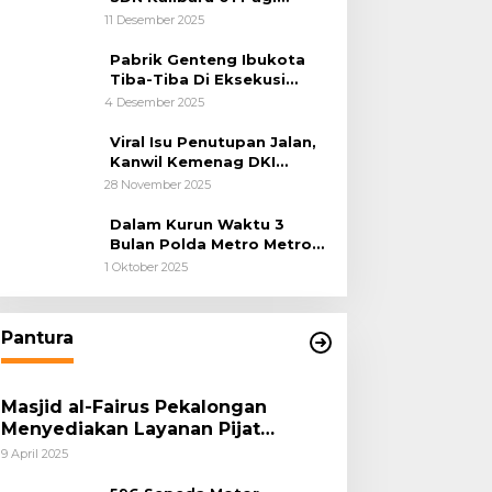
Cilincing Jakarta Utara
11 Desember 2025
Pabrik Genteng Ibukota
Tiba-Tiba Di Eksekusi
Jurusita Pengadilan Negeri
4 Desember 2025
Tangerang, Diduga Cacat
Hukum Sejak Awal
Viral Isu Penutupan Jalan,
Kanwil Kemenag DKI
Jakarta Luruskan Fakta
28 November 2025
Dalam Kurun Waktu 3
Bulan Polda Metro Metro
Ungkap 1,14 Ton Narkoba
1 Oktober 2025
Pantura
Masjid al-Fairus Pekalongan
Menyediakan Layanan Pijat
hingga Potong Rambut Gratis bagi
9 April 2025
Pemudik Lebaran 2025