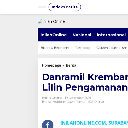
Lewati
ke
Indeks Berita
konten
InilahOnline
Nasional
Internasional
Bisnis & Ekonomi
Teknologi
Citizen Journalism
Danramil
Homepage
/
Berita
Krembangan
Danramil Kremban
Hadiri
Upacara
Lilin Pengamanan
Ops
Lilin
Pengamanan
Inilah Online
19 Desember 2019
Nataru
Berita
,
Hukkrim
,
Jawa Timur
533 Dilihat
INILAHONLINE.COM, SURABA