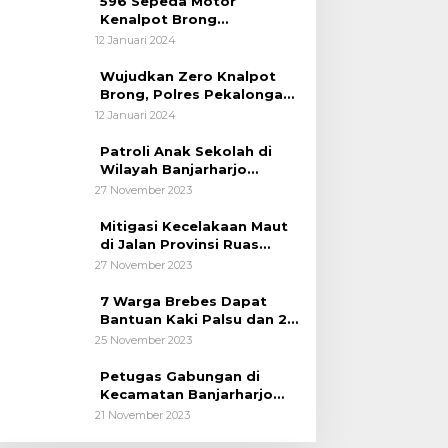
596 Sepeda Motor
Kenalpot Brong
Diamankan Polres
12 Januari 2024
Pubalingga
Wujudkan Zero Knalpot
Brong, Polres Pekalongan
Kota Berikan Edukasi
12 Januari 2024
Kepada Pelajar
Patroli Anak Sekolah di
Wilayah Banjarharjo
Brebes
27 November 2023
Mitigasi Kecelakaan Maut
di Jalan Provinsi Ruas
Banjarharjo-Salem
27 November 2023
7 Warga Brebes Dapat
Bantuan Kaki Palsu dan 2
Operasi Bibir Sumbing
25 November 2023
Petugas Gabungan di
Kecamatan Banjarharjo
Patroli Anak Sekolah
21 November 2023