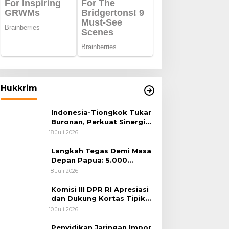
Hukkrim
Indonesia-Tiongkok Tukar
Buronan, Perkuat Sinergi
Penegakan Hukum Lintas
18 Juli 2026
Negara
Langkah Tegas Demi Masa
Depan Papua: 5.000
Batang Ganja Berhasil
18 Juli 2026
Diungkap Koops TNI
Habema
Komisi III DPR RI Apresiasi
dan Dukung Kortas Tipikor
Polri Usut Dugaan Korupsi
10 Juli 2026
Batu Bara
Penyidikan Jaringan Impor