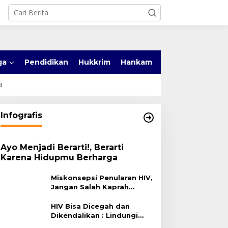
ga
Pendidikan
Hukkrim
Hankam
d
Infografis
Ayo Menjadi Berarti!, Berarti
Karena Hidupmu Berharga
Miskonsepsi Penularan HIV,
Jangan Salah Kaprah
Terhadap HIV
HIV Bisa Dicegah dan
Dikendalikan : Lindungi
Diri, Pilih Sehat!