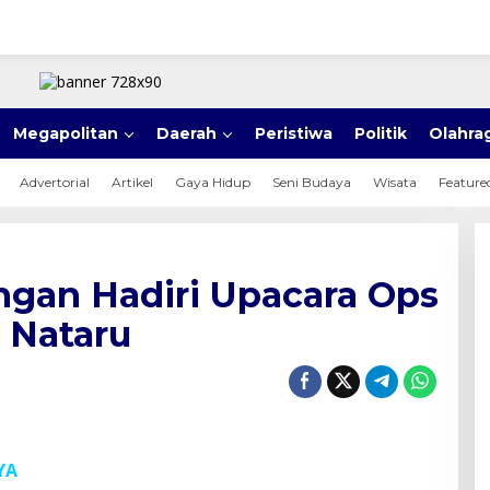
Megapolitan
Daerah
Peristiwa
Politik
Olahra
Advertorial
Artikel
Gaya Hidup
Seni Budaya
Wisata
Feature
gan Hadiri Upacara Ops
 Nataru
YA