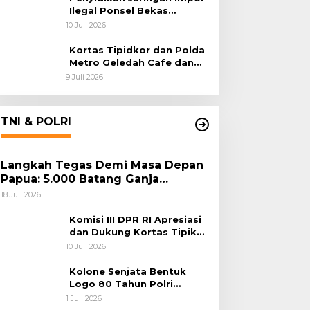
Ilegal Ponsel Bekas
Rampung, Tiga Tersangka
10 Juli 2026
Sudah P-21 dan Satu Buron
Kortas Tipidkor dan Polda
Metro Geledah Cafe dan
Money Changer
9 Juli 2026
TNI & POLRI
Langkah Tegas Demi Masa Depan
Papua: 5.000 Batang Ganja
Berhasil Diungkap Koops TNI
18 Juli 2026
Habema
Komisi III DPR RI Apresiasi
dan Dukung Kortas Tipikor
Polri Usut Dugaan Korupsi
10 Juli 2026
Batu Bara
Kolone Senjata Bentuk
Logo 80 Tahun Polri
Warnai Upacara Hari
1 Juli 2026
Bhayangkara ke-80