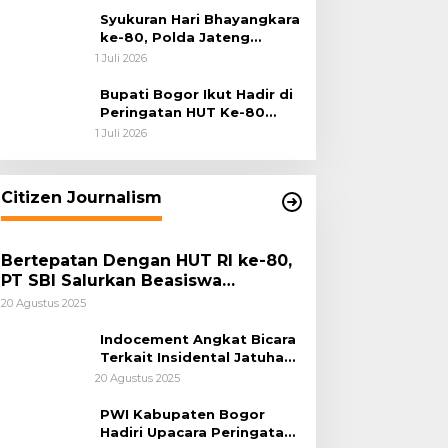
Syukuran Hari Bhayangkara
ke-80, Polda Jateng
Teguhkan Semangat
1 Juli 2026
Pengabdian dan Pererat
Kebersamaan
Bupati Bogor Ikut Hadir di
Peringatan HUT Ke-80
Bhayangkara, Sinergi Polri
1 Juli 2026
dan Pemkab Bogor Jadi
Kunci Menjaga Keamanan
Daerah
Citizen Journalism
Bertepatan Dengan HUT RI ke-80,
PT SBI Salurkan Beasiswa
Pendidikan Kepada 500 Pelajar
20 Agustus 2025
Indocement Angkat Bicara
Terkait Insidental Jatuhan
Debu Semen Pabrik
20 Agustus 2025
Citeureup
PWI Kabupaten Bogor
Hadiri Upacara Peringatan