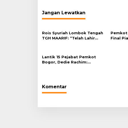
Jangan Lewatkan
Rois Syuriah Lombok Tengah
Pemkot 
TGH MAARIF: “Telah Lahir
Final Pi
Mujadid Abad Kedua NU”
Plaza Ba
Lantik 15 Pejabat Pemkot
Bogor, Dedie Rachim:
Laksanakan Tugas Sesuai
Harapan Masyarakat
Komentar