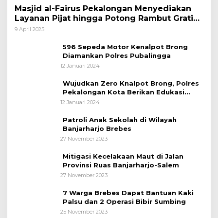
Masjid al-Fairus Pekalongan Menyediakan
Layanan Pijat hingga Potong Rambut Gratis
bagi Pemudik Lebaran 2025
9 April 2025
596 Sepeda Motor Kenalpot Brong
Diamankan Polres Pubalingga
12 Januari 2024
Wujudkan Zero Knalpot Brong, Polres
Pekalongan Kota Berikan Edukasi
Kepada Pelajar
12 Januari 2024
Patroli Anak Sekolah di Wilayah
Banjarharjo Brebes
27 November 2023
Mitigasi Kecelakaan Maut di Jalan
Provinsi Ruas Banjarharjo-Salem
27 November 2023
7 Warga Brebes Dapat Bantuan Kaki
Palsu dan 2 Operasi Bibir Sumbing
25 November 2023