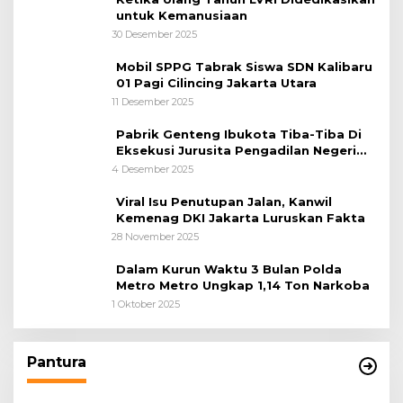
untuk Kemanusiaan
30 Desember 2025
Mobil SPPG Tabrak Siswa SDN Kalibaru
01 Pagi Cilincing Jakarta Utara
11 Desember 2025
Pabrik Genteng Ibukota Tiba-Tiba Di
Eksekusi Jurusita Pengadilan Negeri
Tangerang, Diduga Cacat Hukum Sejak
4 Desember 2025
Awal
Viral Isu Penutupan Jalan, Kanwil
Kemenag DKI Jakarta Luruskan Fakta
28 November 2025
Dalam Kurun Waktu 3 Bulan Polda
Metro Metro Ungkap 1,14 Ton Narkoba
1 Oktober 2025
Pantura