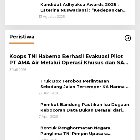
Kandidat Adhyaksa Awards 2025 :
Esterina Nuswarjanti : “Kedepankan
Keadilan Restoratif Wujudkan
13 Agustus 2025
Masyarakat Harmonis”
Peristiwa
Koops TNI Habema Berhasil Evakuasi Pilot
PT AMA Air Melalui Operasi Khusus dan SAR
Taktis
3 Juli 2026
Truk Box Terobos Perlintasan
Sebidang Jalan Tertemper KA Harina di
Jalan Stasiun Poncol-Jrakah Semarang
22 Juni 2026
Pemkot Bandung Pastikan Isu Dugaan
Kebocoran Data Bukan Berasal dari
Server Disdukcapil
7 April 2026
Bentuk Penghormatan Negara,
Panglima TNI Pimpin Upacara
Pemakaman Militer
6 April 2026