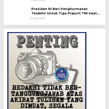
Presiden RI Beri Penghormatan
Terakhir Untuk Tiga Prajurit TNI Saat
Persemayaman di Bandara Soekarno-
6 April 2026
Hatta