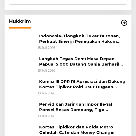
Hukkrim
Indonesia-Tiongkok Tukar Buronan,
Perkuat Sinergi Penegakan Hukum
Lintas Negara
18 Juli 2026
Langkah Tegas Demi Masa Depan
Papua: 5.000 Batang Ganja Berhasil
Diungkap Koops TNI Habema
18 Juli 2026
Komisi III DPR RI Apresiasi dan Dukung
Kortas Tipikor Polri Usut Dugaan
Korupsi Batu Bara
10 Juli 2026
Penyidikan Jaringan Impor Ilegal
Ponsel Bekas Rampung, Tiga
Tersangka Sudah P-21 dan Satu Buron
10 Juli 2026
Kortas Tipidkor dan Polda Metro
Geledah Cafe dan Money Changer