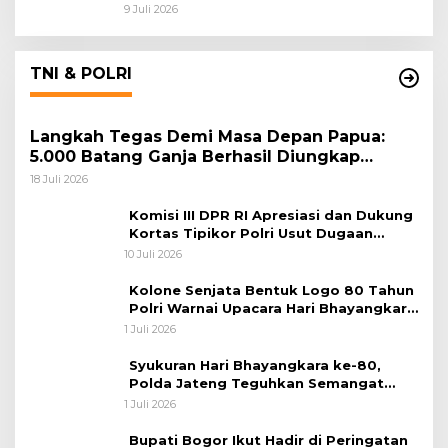
9 Juli 2026
TNI & POLRI
Langkah Tegas Demi Masa Depan Papua:
5.000 Batang Ganja Berhasil Diungkap
Koops TNI Habema
18 Juli 2026
Komisi III DPR RI Apresiasi dan Dukung
Kortas Tipikor Polri Usut Dugaan
Korupsi Batu Bara
10 Juli 2026
Kolone Senjata Bentuk Logo 80 Tahun
Polri Warnai Upacara Hari Bhayangkara
ke-80
1 Juli 2026
Syukuran Hari Bhayangkara ke-80,
Polda Jateng Teguhkan Semangat
Pengabdian dan Pererat Kebersamaan
1 Juli 2026
Bupati Bogor Ikut Hadir di Peringatan