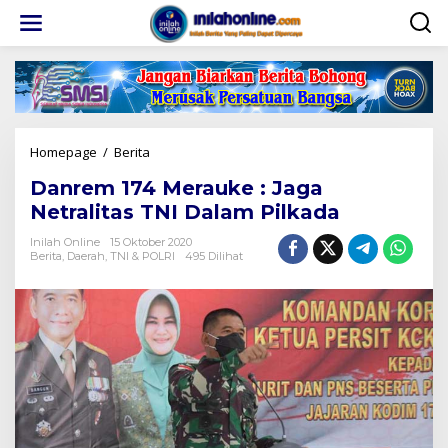
Lewati
ke
konten
Danrem
Homepage
/
Berita
174
Danrem 174 Merauke : Jaga
Merauke
:
Netralitas TNI Dalam Pilkada
Jaga
Netralitas
Inilah Online
15 Oktober 2020
Berita
,
Daerah
,
TNI & POLRI
495 Dilihat
TNI
Dalam
Pilkada