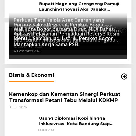
Bupati Magelang Grengseng Pamuji
Launching Inovasi Aksi Janaka
Program Sekolah Adiwiyata
Perkuat Tata Kelola Aset Daerah yang
Dorong Salusi Regional, Pemkot Bogor
Transparan dan Akuntabel Pemkot Bogor
Wali Kota Bogor bersama Dirut INKA Bahas
Teknologi
Dukung Pengolahan Sampah Jadi Energi Listrik
Luncurkan SIMASDA
Aplikasi Pelayanan Pengaduan Reserse Resmi
8 Juli 2026
Trase Uji Coba
Menuju Sampah Jadi Listrik, Pemkot Bogor
8 April 2026
Diluncurkan: Masyarakat Kini Bisa Mengadu
7 Januari 2026
Mantapkan Kerja Sama PSEL
Lebih Cepat, Mudah, dan Terintegrasi
12 Desember 2025
4 Desember 2025
Bisnis & Ekonomi
Kemenkop dan Kementan Sinergi Perkuat
Transformasi Petani Tebu Melalui KDKMP
18 Juli 2026
Usung Diplomasi Kopi hingga
Inklusivitas, Kota Bandung Siap
Sambut 25 Duta Besar di Festival Asia
10 Juli 2026
Afrika 2026