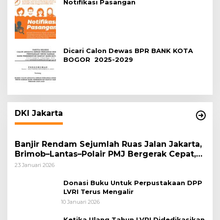
Notifikasi Pasangan
Dicari Calon Dewas BPR BANK KOTA
BOGOR 2025-2029
DKI Jakarta
Banjir Rendam Sejumlah Ruas Jalan Jakarta,
Brimob–Lantas–Polair PMJ Bergerak Cepat,
Polri Siagakan 128.247 Personel Secara
23 Januari 2026
Nasional
Donasi Buku Untuk Perpustakaan DPP
LVRI Terus Mengalir
10 Januari 2026
Ketika Ulang Tahun LVRI Didedikasikan