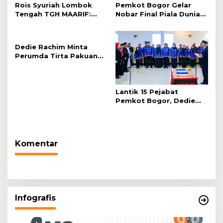
Rois Syuriah Lombok
Pemkot Bogor Gelar
Tengah TGH MAARIF:
Nobar Final Piala Dunia
“Telah Lahir Mujadid
2026 di Plaza Balai Kota
Abad Kedua NU”
Dedie Rachim Minta
Perumda Tirta Pakuan
Salurkan Air Bersih bagi
Warga Terdampak
Kekeringan
Lantik 15 Pejabat
Pemkot Bogor, Dedie
Rachim: Laksanakan
Tugas Sesuai Harapan
Masyarakat
Komentar
Infografis