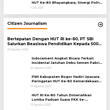
HUT Ke-80 Bhayangkara, Sinergi Polri
dan Pemkab Bogor Jadi Kunci Menjaga
1 Juli 2026
Keamanan Daerah
Citizen Journalism
Bertepatan Dengan HUT RI ke-80, PT SBI
Salurkan Beasiswa Pendidikan Kepada 500
Pelajar
20 Agustus 2025
Indocement Angkat Bicara Terkait
Insidental Jatuhan Debu Semen Pabrik
Citeureup
20 Agustus 2025
PWI Kabupaten Bogor Hadiri Upacara
Peringatan HUT Ke-80 Kemerdekaan
RI, di Lapangan Tegar Beriman
17 Agustus 2025
HUT RI Ke-80 Tahun Dimeriahkan
Lomba Paduan Suara PKK Se-
Kabupaten Bogor
13 Agustus 2025