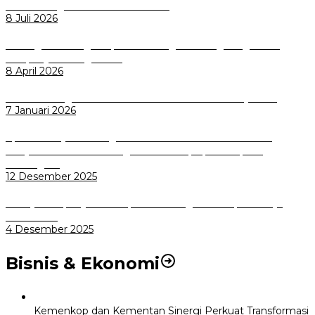
Pemkot Bogor Luncurkan SIMASDA
8 Juli 2026
Dorong Salusi Regional, Pemkot Bogor Dukung Pengolahan
Sampah Jadi Energi Listrik
8 April 2026
Wali Kota Bogor bersama Dirut INKA Bahas Trase Uji Coba
7 Januari 2026
Aplikasi Pelayanan Pengaduan Reserse Resmi Diluncurkan:
Masyarakat Kini Bisa Mengadu Lebih Cepat, Mudah, dan
Terintegrasi
12 Desember 2025
Menuju Sampah Jadi Listrik, Pemkot Bogor Mantapkan Kerja
Sama PSEL
4 Desember 2025
Bisnis & Ekonomi
Kemenkop dan Kementan Sinergi Perkuat Transformasi