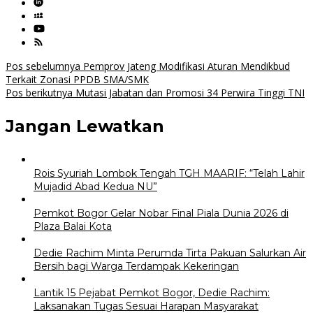
Navigasi
Pos sebelumnya
Pemprov Jateng Modifikasi Aturan Mendikbud
Terkait Zonasi PPDB SMA/SMK
pos
Pos berikutnya
Mutasi Jabatan dan Promosi 34 Perwira Tinggi TNI
Jangan Lewatkan
Rois Syuriah Lombok Tengah TGH MAARIF: “Telah Lahir
Mujadid Abad Kedua NU”
Pemkot Bogor Gelar Nobar Final Piala Dunia 2026 di
Plaza Balai Kota
Dedie Rachim Minta Perumda Tirta Pakuan Salurkan Air
Bersih bagi Warga Terdampak Kekeringan
Lantik 15 Pejabat Pemkot Bogor, Dedie Rachim:
Laksanakan Tugas Sesuai Harapan Masyarakat