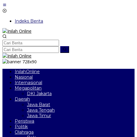
Lewati
ke
konten
Indeks Berita
InilahOnline
Nasional
Internasional
Megapolitan
DKI Jakarta
Daerah
Jawa Barat
Jawa Tengah
Jawa Timur
Peristiwa
Politik
Olahraga