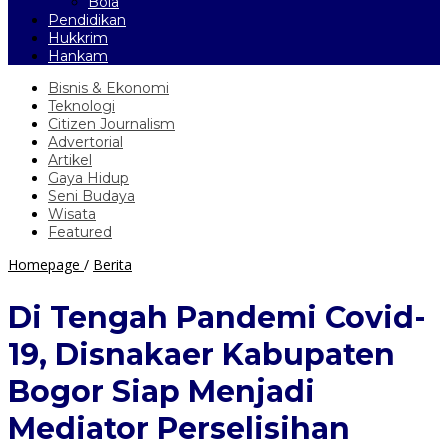
Bola
Pendidikan
Hukkrim
Hankam
Bisnis & Ekonomi
Teknologi
Citizen Journalism
Advertorial
Artikel
Gaya Hidup
Seni Budaya
Wisata
Featured
Di
Homepage
/
Berita
Tengah
Pandemi
Di Tengah Pandemi Covid-
Covid-
19,
19, Disnakaer Kabupaten
Disnakaer
Kabupaten
Bogor Siap Menjadi
Bogor
Siap
Mediator Perselisihan
Menjadi