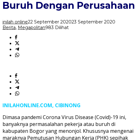
Mediator
Buruh Dengan Perusahaan
Perselisihan
Buruh
Dengan
inilah online
22 September 2020
23 September 2020
Perusahaan
Berita
,
Megapolitan
983 Dilihat
INILAHONLINE.COM, CIBINONG
Dimasa pandemi Corona Virus Disease (Covid)-19 ini,
banyaknya permasalahan pekerja atau buruh di
kabupaten Bogor yang menonjol. Khususnya mengenai
maraknya Pemutusan Hubungan Kerja (PHK) sepihak