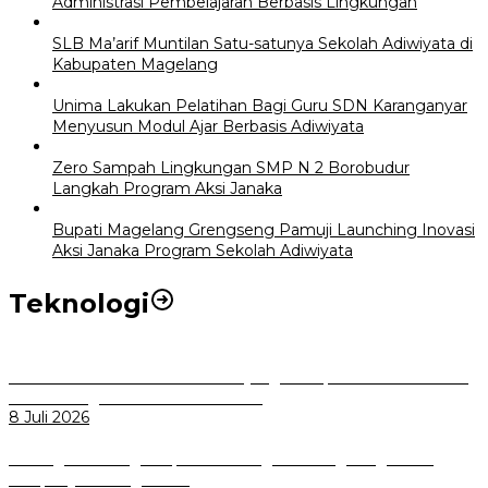
Administrasi Pembelajaran Berbasis Lingkungan
SLB Ma’arif Muntilan Satu-satunya Sekolah Adiwiyata di
Kabupaten Magelang
Unima Lakukan Pelatihan Bagi Guru SDN Karanganyar
Menyusun Modul Ajar Berbasis Adiwiyata
Zero Sampah Lingkungan SMP N 2 Borobudur
Langkah Program Aksi Janaka
Bupati Magelang Grengseng Pamuji Launching Inovasi
Aksi Janaka Program Sekolah Adiwiyata
Teknologi
Perkuat Tata Kelola Aset Daerah yang Transparan dan Akuntabel
Pemkot Bogor Luncurkan SIMASDA
8 Juli 2026
Dorong Salusi Regional, Pemkot Bogor Dukung Pengolahan
Sampah Jadi Energi Listrik