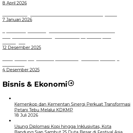
8 April 2026
Wali Kota Bogor bersama Dirut INKA Bahas Trase Uji Coba
7 Januari 2026
Aplikasi Pelayanan Pengaduan Reserse Resmi Diluncurkan:
Masyarakat Kini Bisa Mengadu Lebih Cepat, Mudah, dan
Terintegrasi
12 Desember 2025
Menuju Sampah Jadi Listrik, Pemkot Bogor Mantapkan Kerja
Sama PSEL
4 Desember 2025
Bisnis & Ekonomi
Kemenkop dan Kementan Sinergi Perkuat Transformasi
Petani Tebu Melalui KDKMP
18 Juli 2026
Usung Diplomasi Kopi hingga Inklusivitas, Kota
Bandung Siap Sambut 25 Duta Besar di Festival Asia