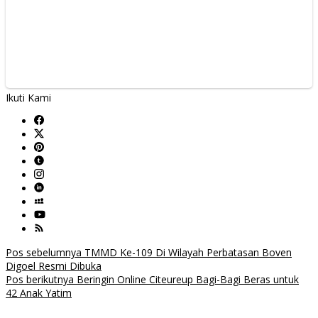
Ikuti Kami
Navigasi
Pos sebelumnya
TMMD Ke-109 Di Wilayah Perbatasan Boven
Digoel Resmi Dibuka
pos
Pos berikutnya
Beringin Online Citeureup Bagi-Bagi Beras untuk
42 Anak Yatim