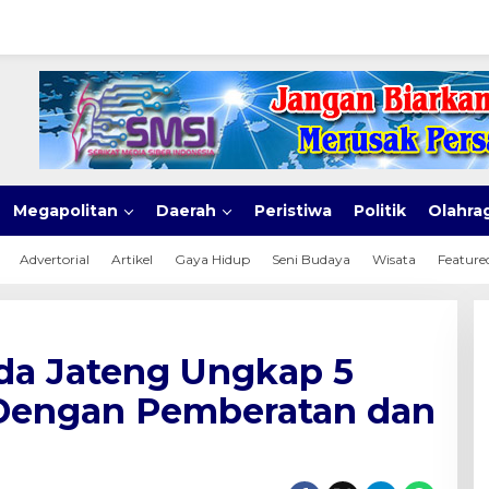
Megapolitan
Daerah
Peristiwa
Politik
Olahra
Advertorial
Artikel
Gaya Hidup
Seni Budaya
Wisata
Feature
da Jateng Ungkap 5
 Dengan Pemberatan dan