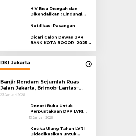
Terhadap HIV
HIV Bisa Dicegah dan
Dikendalikan : Lindungi
Diri, Pilih Sehat!
Notifikasi Pasangan
Dicari Calon Dewas BPR
BANK KOTA BOGOR 2025-
2029
DKI Jakarta
Banjir Rendam Sejumlah Ruas
Jalan Jakarta, Brimob–Lantas–
Polair PMJ Bergerak Cepat, Polri
23 Januari 2026
Siagakan 128.247 Personel Secara
Nasional
Donasi Buku Untuk
Perpustakaan DPP LVRI
Terus Mengalir
10 Januari 2026
Ketika Ulang Tahun LVRI
Didedikasikan untuk