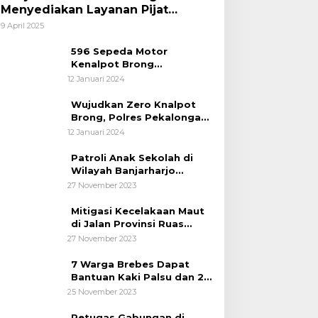
Menyediakan Layanan Pijat
hingga Potong Rambut Gratis bagi
9 April 2025
Pemudik Lebaran 2025
596 Sepeda Motor
Kenalpot Brong
Diamankan Polres
12 Januari 2024
Pubalingga
Wujudkan Zero Knalpot
Brong, Polres Pekalongan
Kota Berikan Edukasi
12 Januari 2024
Kepada Pelajar
Patroli Anak Sekolah di
Wilayah Banjarharjo
Brebes
27 November 2023
Mitigasi Kecelakaan Maut
di Jalan Provinsi Ruas
Banjarharjo-Salem
27 November 2023
7 Warga Brebes Dapat
Bantuan Kaki Palsu dan 2
Operasi Bibir Sumbing
25 November 2023
Petugas Gabungan di