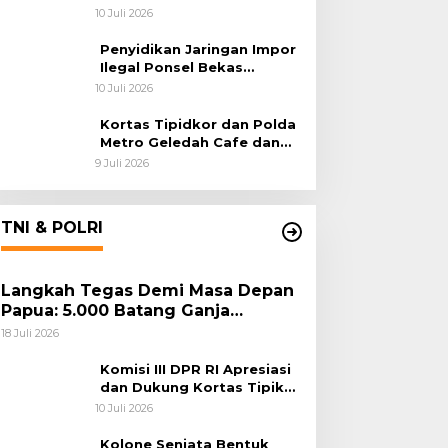
Polri Usut Dugaan Korupsi
10 Juli 2026
Batu Bara
Penyidikan Jaringan Impor
Ilegal Ponsel Bekas
Rampung, Tiga Tersangka
10 Juli 2026
Sudah P-21 dan Satu Buron
Kortas Tipidkor dan Polda
Metro Geledah Cafe dan
Money Changer
9 Juli 2026
TNI & POLRI
Langkah Tegas Demi Masa Depan
Papua: 5.000 Batang Ganja
Berhasil Diungkap Koops TNI
18 Juli 2026
Habema
Komisi III DPR RI Apresiasi
dan Dukung Kortas Tipikor
Polri Usut Dugaan Korupsi
10 Juli 2026
Batu Bara
Kolone Senjata Bentuk