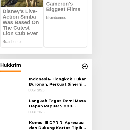
Hukkrim
Indonesia-Tiongkok Tukar
Buronan, Perkuat Sinergi
Penegakan Hukum Lintas
18 Juli 2026
Negara
Langkah Tegas Demi Masa
Depan Papua: 5.000
Batang Ganja Berhasil
18 Juli 2026
Diungkap Koops TNI
Habema
Komisi III DPR RI Apresiasi
dan Dukung Kortas Tipikor