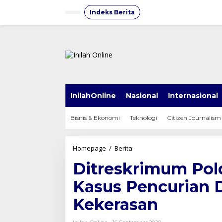
Lewati
ke
Indeks Berita
konten
InilahOnline
Nasional
Internasional
Bisnis & Ekonomi
Teknologi
Citizen Journalism
Ditreskrimum
Homepage
/
Berita
Polda
Ditreskrimum Pol
Jateng
Ungkap
Kasus Pencurian
5
Kasus
Kekerasan
Pencurian
Dengan
Pemberatan