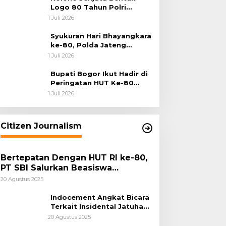
Logo 80 Tahun Polri
Warnai Upacara Hari
1 Juli 2026
Bhayangkara ke-80
Syukuran Hari Bhayangkara
ke-80, Polda Jateng
Teguhkan Semangat
1 Juli 2026
Pengabdian dan Pererat
Kebersamaan
Bupati Bogor Ikut Hadir di
Peringatan HUT Ke-80
Bhayangkara, Sinergi Polri
1 Juli 2026
dan Pemkab Bogor Jadi
Kunci Menjaga Keamanan
Daerah
Citizen Journalism
Bertepatan Dengan HUT RI ke-80,
PT SBI Salurkan Beasiswa
Pendidikan Kepada 500 Pelajar
20 Agustus 2025
Indocement Angkat Bicara
Terkait Insidental Jatuhan
Debu Semen Pabrik
20 Agustus 2025
Citeureup