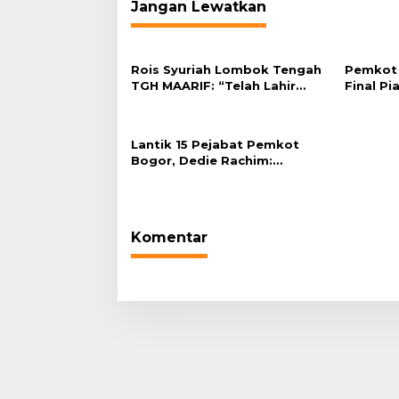
Jangan Lewatkan
Rois Syuriah Lombok Tengah
Pemkot 
TGH MAARIF: “Telah Lahir
Final Pi
Mujadid Abad Kedua NU”
Plaza Ba
Lantik 15 Pejabat Pemkot
Bogor, Dedie Rachim:
Laksanakan Tugas Sesuai
Harapan Masyarakat
Komentar