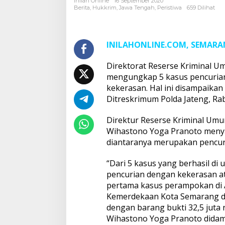
Inilah Online
16 September 2020
dan
Berita
,
Hukkrim
,
Jawa Tengah
,
Peristiwa
659 Dilihat
Kekerasan
INILAHONLINE.COM, SEMAR
Direktorat Reserse Kriminal U
mengungkap 5 kasus pencuria
kekerasan. Hal ini disampaikan
Ditreskrimum Polda Jateng, Rab
Direktur Reserse Kriminal Umu
Wihastono Yoga Pranoto menyam
diantaranya merupakan pencur
“Dari 5 kasus yang berhasil d
pencurian dengan kekerasan a
pertama kasus perampokan di Al
Kemerdekaan Kota Semarang d
dengan barang bukti 32,5 juta 
Wihastono Yoga Pranoto didam