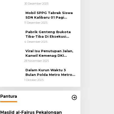
Kemanusiaan
30 Desember 2025
Mobil SPPG Tabrak Siswa
SDN Kalibaru 01 Pagi
Cilincing Jakarta Utara
11 Desember 2025
Pabrik Genteng Ibukota
Tiba-Tiba Di Eksekusi
Jurusita Pengadilan Negeri
4 Desember 2025
Tangerang, Diduga Cacat
Hukum Sejak Awal
Viral Isu Penutupan Jalan,
Kanwil Kemenag DKI
Jakarta Luruskan Fakta
28 November 2025
Dalam Kurun Waktu 3
Bulan Polda Metro Metro
Ungkap 1,14 Ton Narkoba
1 Oktober 2025
Pantura
Masjid al-Fairus Pekalongan