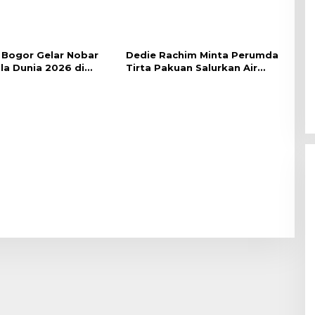
Bogor Gelar Nobar
Dedie Rachim Minta Perumda
ala Dunia 2026 di
Tirta Pakuan Salurkan Air
lai Kota
Bersih bagi Warga Terdampak
Kekeringan