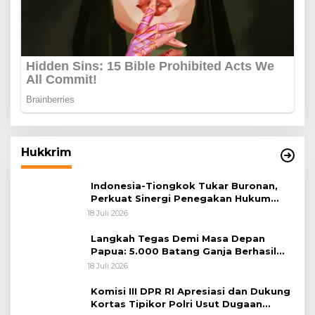
Hukkrim
Indonesia-Tiongkok Tukar Buronan,
Perkuat Sinergi Penegakan Hukum
Lintas Negara
18 Juli 2026
Langkah Tegas Demi Masa Depan
Papua: 5.000 Batang Ganja Berhasil
Diungkap Koops TNI Habema
18 Juli 2026
Komisi III DPR RI Apresiasi dan Dukung
Kortas Tipikor Polri Usut Dugaan