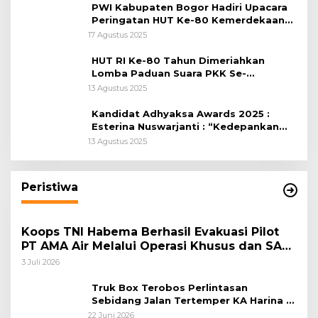
PWI Kabupaten Bogor Hadiri Upacara
Peringatan HUT Ke-80 Kemerdekaan
RI, di Lapangan Tegar Beriman
17 Agustus 2025
HUT RI Ke-80 Tahun Dimeriahkan
Lomba Paduan Suara PKK Se-
Kabupaten Bogor
13 Agustus 2025
Kandidat Adhyaksa Awards 2025 :
Esterina Nuswarjanti : “Kedepankan
Keadilan Restoratif Wujudkan
13 Agustus 2025
Masyarakat Harmonis”
Peristiwa
Koops TNI Habema Berhasil Evakuasi Pilot
PT AMA Air Melalui Operasi Khusus dan SAR
Taktis
3 Juli 2026
Truk Box Terobos Perlintasan
Sebidang Jalan Tertemper KA Harina di
Jalan Stasiun Poncol-Jrakah Semarang
22 Juni 2026