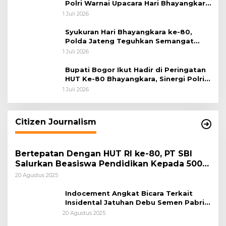
Polri Warnai Upacara Hari Bhayangkara
ke-80
1 Juli 2026
Syukuran Hari Bhayangkara ke-80,
Polda Jateng Teguhkan Semangat
Pengabdian dan Pererat Kebersamaan
1 Juli 2026
Bupati Bogor Ikut Hadir di Peringatan
HUT Ke-80 Bhayangkara, Sinergi Polri
dan Pemkab Bogor Jadi Kunci Menjaga
1 Juli 2026
Keamanan Daerah
Citizen Journalism
Bertepatan Dengan HUT RI ke-80, PT SBI
Salurkan Beasiswa Pendidikan Kepada 500
Pelajar
20 Agustus 2025
Indocement Angkat Bicara Terkait
Insidental Jatuhan Debu Semen Pabrik
Citeureup
20 Agustus 2025