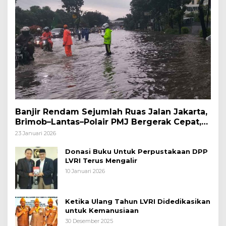
Banjir Rendam Sejumlah Ruas Jalan Jakarta,
Brimob–Lantas–Polair PMJ Bergerak Cepat,
Polri Siagakan 128.247 Personel Secara
23 Januari 2026
Nasional
Donasi Buku Untuk Perpustakaan DPP
LVRI Terus Mengalir
10 Januari 2026
Ketika Ulang Tahun LVRI Didedikasikan
untuk Kemanusiaan
30 Desember 2025