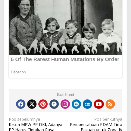
Ikuti Kami
Navigasi
Pos sebelumnya
Pos berikutnya
Ketua MPW PP DKI, Adanya
Pemberitahuan PDAM Tirta
pos
PP Harus Ciptakan Rasa
Pakuan untuk Zona IV