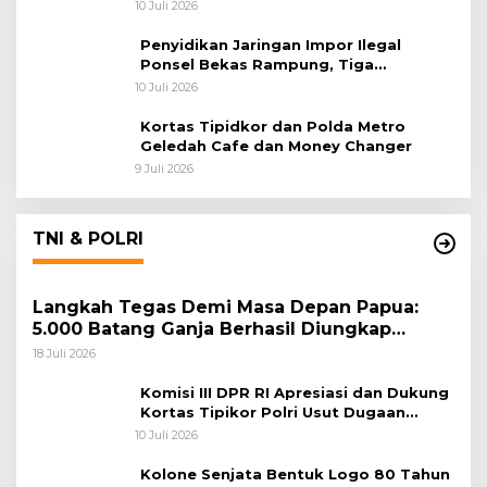
Korupsi Batu Bara
10 Juli 2026
Penyidikan Jaringan Impor Ilegal
Ponsel Bekas Rampung, Tiga
Tersangka Sudah P-21 dan Satu Buron
10 Juli 2026
Kortas Tipidkor dan Polda Metro
Geledah Cafe dan Money Changer
9 Juli 2026
TNI & POLRI
Langkah Tegas Demi Masa Depan Papua:
5.000 Batang Ganja Berhasil Diungkap
Koops TNI Habema
18 Juli 2026
Komisi III DPR RI Apresiasi dan Dukung
Kortas Tipikor Polri Usut Dugaan
Korupsi Batu Bara
10 Juli 2026
Kolone Senjata Bentuk Logo 80 Tahun