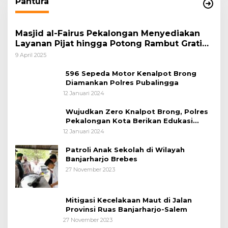
Pantura
Masjid al-Fairus Pekalongan Menyediakan
Layanan Pijat hingga Potong Rambut Gratis
bagi Pemudik Lebaran 2025
9 April 2025
596 Sepeda Motor Kenalpot Brong
Diamankan Polres Pubalingga
12 Januari 2024
Wujudkan Zero Knalpot Brong, Polres
Pekalongan Kota Berikan Edukasi
Kepada Pelajar
12 Januari 2024
Patroli Anak Sekolah di Wilayah
Banjarharjo Brebes
27 November 2023
Mitigasi Kecelakaan Maut di Jalan
Provinsi Ruas Banjarharjo-Salem
27 November 2023