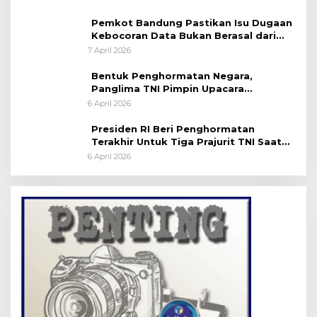
Pemkot Bandung Pastikan Isu Dugaan
Kebocoran Data Bukan Berasal dari
Server Disdukcapil
7 April 2026
Bentuk Penghormatan Negara,
Panglima TNI Pimpin Upacara
Pemakaman Militer
6 April 2026
Presiden RI Beri Penghormatan
Terakhir Untuk Tiga Prajurit TNI Saat
Persemayaman di Bandara Soekarno-
6 April 2026
Hatta