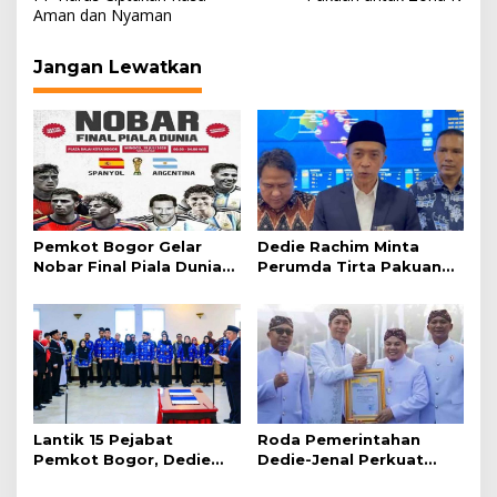
Aman dan Nyaman
Jangan Lewatkan
Pemkot Bogor Gelar
Dedie Rachim Minta
Nobar Final Piala Dunia
Perumda Tirta Pakuan
2026 di Plaza Balai Kota
Salurkan Air Bersih bagi
Warga Terdampak
Kekeringan
Lantik 15 Pejabat
Roda Pemerintahan
Pemkot Bogor, Dedie
Dedie-Jenal Perkuat
Rachim: Laksanakan
Kebijakan Lingkungan