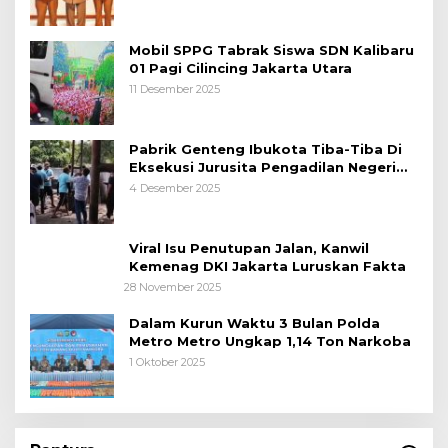
Mobil SPPG Tabrak Siswa SDN Kalibaru
01 Pagi Cilincing Jakarta Utara
11 Desember 2025
Pabrik Genteng Ibukota Tiba-Tiba Di
Eksekusi Jurusita Pengadilan Negeri
Tangerang, Diduga Cacat Hukum Sejak
4 Desember 2025
Awal
Viral Isu Penutupan Jalan, Kanwil
Kemenag DKI Jakarta Luruskan Fakta
28 November 2025
Dalam Kurun Waktu 3 Bulan Polda
Metro Metro Ungkap 1,14 Ton Narkoba
1 Oktober 2025