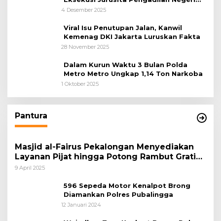
Tangerang, Diduga Cacat Hukum Sejak
4 Desember 2025
Awal
Viral Isu Penutupan Jalan, Kanwil
Kemenag DKI Jakarta Luruskan Fakta
28 November 2025
Dalam Kurun Waktu 3 Bulan Polda
Metro Metro Ungkap 1,14 Ton Narkoba
1 Oktober 2025
Pantura
Masjid al-Fairus Pekalongan Menyediakan
Layanan Pijat hingga Potong Rambut Gratis
bagi Pemudik Lebaran 2025
9 April 2025
596 Sepeda Motor Kenalpot Brong
Diamankan Polres Pubalingga
12 Januari 2024