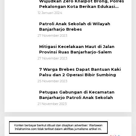
Wujudkan Zero Knalpot Brong, Polres
Pekalongan Kota Berikan Edukasi
Kepada Pelajar
12 Januari 2024
Patroli Anak Sekolah di Wilayah
Banjarharjo Brebes
27 November 2023
Mitigasi Kecelakaan Maut di Jalan
Provinsi Ruas Banjarharjo-Salem
27 November 2023
7 Warga Brebes Dapat Bantuan Kaki
Palsu dan 2 Operasi Bibir Sumbing
25 November 2023
Petugas Gabungan di Kecamatan
Banjarharjo Patroli Anak Sekolah
21 November 2023