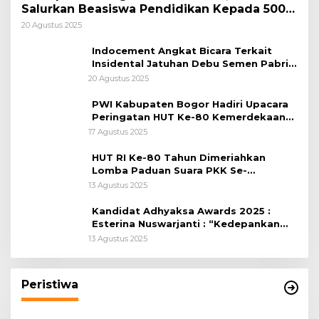
Salurkan Beasiswa Pendidikan Kepada 500
Pelajar
20 Agustus 2025
Indocement Angkat Bicara Terkait
Insidental Jatuhan Debu Semen Pabrik
Citeureup
20 Agustus 2025
PWI Kabupaten Bogor Hadiri Upacara
Peringatan HUT Ke-80 Kemerdekaan
RI, di Lapangan Tegar Beriman
17 Agustus 2025
HUT RI Ke-80 Tahun Dimeriahkan
Lomba Paduan Suara PKK Se-
Kabupaten Bogor
13 Agustus 2025
Kandidat Adhyaksa Awards 2025 :
Esterina Nuswarjanti : “Kedepankan
Keadilan Restoratif Wujudkan
13 Agustus 2025
Masyarakat Harmonis”
Peristiwa