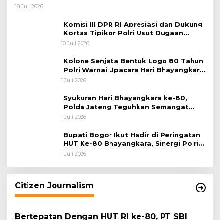
Koops TNI Habema
18 Juli 2026
Komisi III DPR RI Apresiasi dan Dukung
Kortas Tipikor Polri Usut Dugaan
Korupsi Batu Bara
10 Juli 2026
Kolone Senjata Bentuk Logo 80 Tahun
Polri Warnai Upacara Hari Bhayangkara
ke-80
1 Juli 2026
Syukuran Hari Bhayangkara ke-80,
Polda Jateng Teguhkan Semangat
Pengabdian dan Pererat Kebersamaan
1 Juli 2026
Bupati Bogor Ikut Hadir di Peringatan
HUT Ke-80 Bhayangkara, Sinergi Polri
dan Pemkab Bogor Jadi Kunci Menjaga
1 Juli 2026
Keamanan Daerah
Citizen Journalism
Bertepatan Dengan HUT RI ke-80, PT SBI