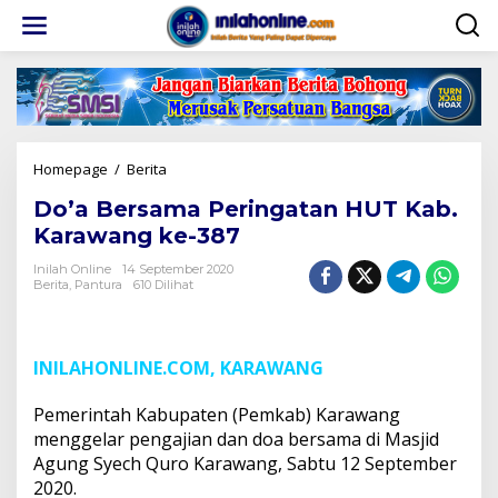
Lewati
ke
konten
Do'a
Homepage
/
Berita
Bersama
Do’a Bersama Peringatan HUT Kab.
Peringatan
HUT
Karawang ke-387
Kab.
Karawang
Inilah Online
14 September 2020
Berita
,
Pantura
610 Dilihat
ke-
387
INILAHONLINE.COM, KARAWANG
Pemerintah Kabupaten (Pemkab) Karawang
menggelar pengajian dan doa bersama ‎di Masjid
Agung Syech Quro Karawang, Sabtu 12 September
2020.