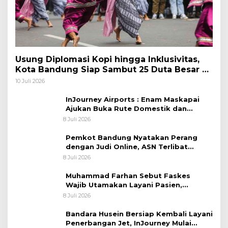
Usung Diplomasi Kopi hingga Inklusivitas,
Kota Bandung Siap Sambut 25 Duta Besar di
Festival Asia Afrika 2026
10 Juli 2026
InJourney Airports : Enam Maskapai
Ajukan Buka Rute Domestik dan
Internasional dari Bandara Husein
8 Juli 2026
Sastranegara
Pemkot Bandung Nyatakan Perang
dengan Judi Online, ASN Terlibat
Terancam Dipecat Tidak Hormat
8 Juli 2026
Muhammad Farhan Sebut Faskes
Wajib Utamakan Layani Pasien,
Penolakan akan Berujung Sanksi Tegas
8 Juli 2026
Bandara Husein Bersiap Kembali Layani
Penerbangan Jet, InJourney Mulai