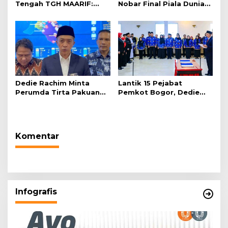
Tengah TGH MAARIF:
Nobar Final Piala Dunia
“Telah Lahir Mujadid
2026 di Plaza Balai Kota
Abad Kedua NU”
Dedie Rachim Minta
Lantik 15 Pejabat
Perumda Tirta Pakuan
Pemkot Bogor, Dedie
Salurkan Air Bersih bagi
Rachim: Laksanakan
Warga Terdampak
Tugas Sesuai Harapan
Kekeringan
Masyarakat
Komentar
Infografis