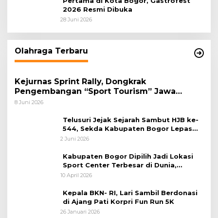
Pertama di Kota Bogor, Gastrofest
2026 Resmi Dibuka
28 Juni 2026
Olahraga Terbaru
Kejurnas Sprint Rally, Dongkrak
Pengembangan “Sport Tourism” Jawa
Tengah
8 Juni 2026
Telusuri Jejak Sejarah Sambut HJB ke-
544, Sekda Kabupaten Bogor Lepas
Gowes Napak Tilas Bogor
2 Juni 2026
Kabupaten Bogor Dipilih Jadi Lokasi
Sport Center Terbesar di Dunia,
Peluang Tingkatkan Pertumbuhan
10 April 2026
Ekonomi Baru
Kepala BKN- RI, Lari Sambil Berdonasi
di Ajang Pati Korpri Fun Run 5K
26 Januari 2026