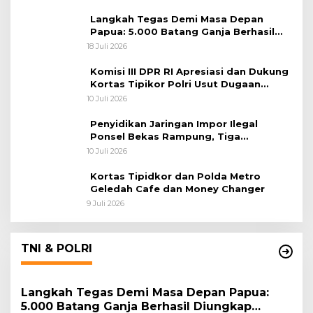
Langkah Tegas Demi Masa Depan
Papua: 5.000 Batang Ganja Berhasil
Diungkap Koops TNI Habema
18 Juli 2026
Komisi III DPR RI Apresiasi dan Dukung
Kortas Tipikor Polri Usut Dugaan
Korupsi Batu Bara
10 Juli 2026
Penyidikan Jaringan Impor Ilegal
Ponsel Bekas Rampung, Tiga
Tersangka Sudah P-21 dan Satu Buron
10 Juli 2026
Kortas Tipidkor dan Polda Metro
Geledah Cafe dan Money Changer
9 Juli 2026
TNI & POLRI
Langkah Tegas Demi Masa Depan Papua:
5.000 Batang Ganja Berhasil Diungkap