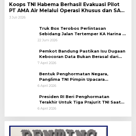
Koops TNI Habema Berhasil Evakuasi Pilot
PT AMA Air Melalui Operasi Khusus dan SAR
Taktis
3 Juli 2026
Truk Box Terobos Perlintasan
Sebidang Jalan Tertemper KA Harina di
Jalan Stasiun Poncol-Jrakah Semarang
22 Juni 2026
Pemkot Bandung Pastikan Isu Dugaan
Kebocoran Data Bukan Berasal dari
Server Disdukcapil
7 April 2026
Bentuk Penghormatan Negara,
Panglima TNI Pimpin Upacara
Pemakaman Militer
6 April 2026
Presiden RI Beri Penghormatan
Terakhir Untuk Tiga Prajurit TNI Saat
Persemayaman di Bandara Soekarno-
6 April 2026
Hatta