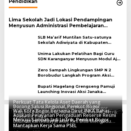
Pendidikan
Lima Sekolah Jadi Lokasi Pendampingan
Menyusun Administrasi Pembelajaran
Berbasis Lingkungan
SLB Ma’arif Muntilan Satu-satunya
Sekolah Adiwiyata di Kabupaten
Magelang
Unima Lakukan Pelatihan Bagi Guru
SDN Karanganyar Menyusun Modul Ajar
Berbasis Adiwiyata
Zero Sampah Lingkungan SMP N 2
Borobudur Langkah Program Aksi
Janaka
Bupati Magelang Grengseng Pamuji
Launching Inovasi Aksi Janaka
Program Sekolah Adiwiyata
Perkuat Tata Kelola Aset Daerah yang
Dorong Salusi Regional, Pemkot Bogor
Transparan dan Akuntabel Pemkot Bogor
Wali Kota Bogor bersama Dirut INKA Bahas
Teknologi
Dukung Pengolahan Sampah Jadi Energi Listrik
Luncurkan SIMASDA
Aplikasi Pelayanan Pengaduan Reserse Resmi
8 Juli 2026
Trase Uji Coba
Menuju Sampah Jadi Listrik, Pemkot Bogor
8 April 2026
Diluncurkan: Masyarakat Kini Bisa Mengadu
7 Januari 2026
Mantapkan Kerja Sama PSEL
Lebih Cepat, Mudah, dan Terintegrasi
12 Desember 2025