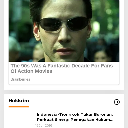
Hukkrim
Indonesia-Tiongkok Tukar Buronan,
Perkuat Sinergi Penegakan Hukum
Lintas Negara
18 Juli 2026