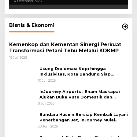
4 Desember 2025
Bisnis & Ekonomi
Kemenkop dan Kementan Sinergi Perkuat
Transformasi Petani Tebu Melalui KDKMP
18 Juli 2026
Usung Diplomasi Kopi hingga
Inklusivitas, Kota Bandung Siap
Sambut 25 Duta Besar di Festival Asia
10 Juli 2026
Afrika 2026
InJourney Airports : Enam Maskapai
Ajukan Buka Rute Domestik dan
Internasional dari Bandara Husein
8 Juli 2026
Sastranegara
Bandara Husein Bersiap Kembali Layani
Penerbangan Jet, InJourney Mulai
Tahap Optimalisasi
28 Juni 2026