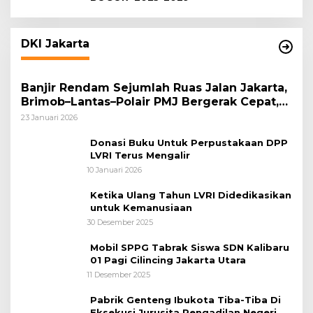
DKI Jakarta
Banjir Rendam Sejumlah Ruas Jalan Jakarta,
Brimob–Lantas–Polair PMJ Bergerak Cepat,
Polri Siagakan 128.247 Personel Secara
23 Januari 2026
Nasional
Donasi Buku Untuk Perpustakaan DPP
LVRI Terus Mengalir
10 Januari 2026
Ketika Ulang Tahun LVRI Didedikasikan
untuk Kemanusiaan
30 Desember 2025
Mobil SPPG Tabrak Siswa SDN Kalibaru
01 Pagi Cilincing Jakarta Utara
11 Desember 2025
Pabrik Genteng Ibukota Tiba-Tiba Di
Eksekusi Jurusita Pengadilan Negeri