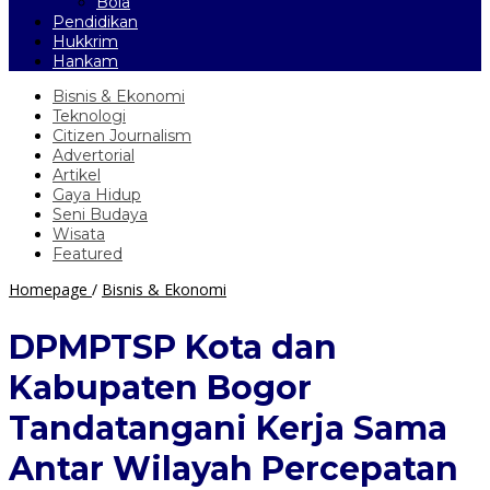
Bola
Pendidikan
Hukkrim
Hankam
Bisnis & Ekonomi
Teknologi
Citizen Journalism
Advertorial
Artikel
Gaya Hidup
Seni Budaya
Wisata
Featured
DPMPTSP
Homepage
/
Bisnis & Ekonomi
Kota
dan
DPMPTSP Kota dan
Kabupaten
Bogor
Kabupaten Bogor
Tandatangani
Kerja
Tandatangani Kerja Sama
Sama
Antar
Antar Wilayah Percepatan
Wilayah