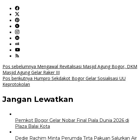
Navigasi
Pos sebelumnya
Mengawal Revitalisasi Masjid Agung Bogor, DKM
Masjid Agung Gelar Raker III
pos
Pos berikutnya
Humpro Sekdakot Bogor Gelar Sosialisasi UU
Keprotokolan
Jangan Lewatkan
Pemkot Bogor Gelar Nobar Final Piala Dunia 2026 di
Plaza Balai Kota
Dedie Rachim Minta Perumda Tirta Pakuan Salurkan Air