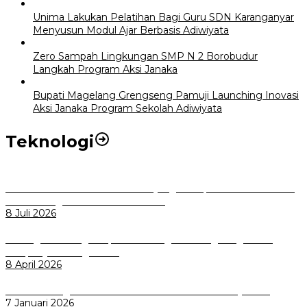
Unima Lakukan Pelatihan Bagi Guru SDN Karanganyar
Menyusun Modul Ajar Berbasis Adiwiyata
Zero Sampah Lingkungan SMP N 2 Borobudur
Langkah Program Aksi Janaka
Bupati Magelang Grengseng Pamuji Launching Inovasi
Aksi Janaka Program Sekolah Adiwiyata
Teknologi
Perkuat Tata Kelola Aset Daerah yang Transparan dan Akuntabel
Pemkot Bogor Luncurkan SIMASDA
8 Juli 2026
Dorong Salusi Regional, Pemkot Bogor Dukung Pengolahan
Sampah Jadi Energi Listrik
8 April 2026
Wali Kota Bogor bersama Dirut INKA Bahas Trase Uji Coba
7 Januari 2026