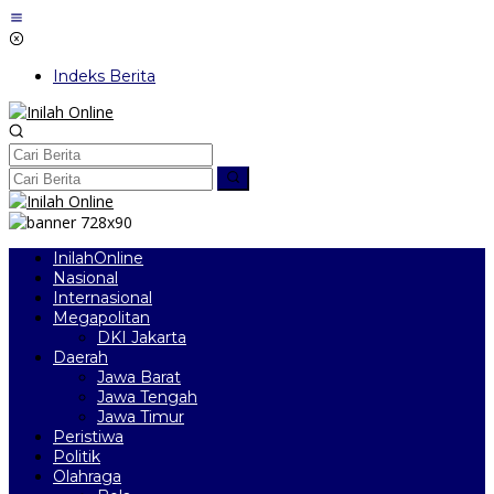
Lewati
ke
konten
Indeks Berita
InilahOnline
Nasional
Internasional
Megapolitan
DKI Jakarta
Daerah
Jawa Barat
Jawa Tengah
Jawa Timur
Peristiwa
Politik
Olahraga