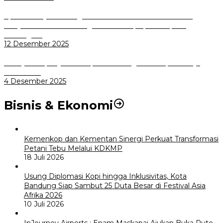
Aplikasi Pelayanan Pengaduan Reserse Resmi Diluncurkan:
Masyarakat Kini Bisa Mengadu Lebih Cepat, Mudah, dan
Terintegrasi
12 Desember 2025
Menuju Sampah Jadi Listrik, Pemkot Bogor Mantapkan Kerja
Sama PSEL
4 Desember 2025
Bisnis & Ekonomi
Kemenkop dan Kementan Sinergi Perkuat Transformasi
Petani Tebu Melalui KDKMP
18 Juli 2026
Usung Diplomasi Kopi hingga Inklusivitas, Kota
Bandung Siap Sambut 25 Duta Besar di Festival Asia
Afrika 2026
10 Juli 2026