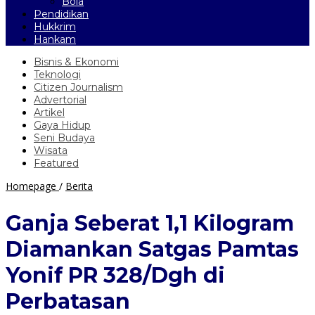
Bola
Pendidikan
Hukkrim
Hankam
Bisnis & Ekonomi
Teknologi
Citizen Journalism
Advertorial
Artikel
Gaya Hidup
Seni Budaya
Wisata
Featured
Ganja
Homepage
/
Berita
Seberat
1,1
Ganja Seberat 1,1 Kilogram
Kilogram
Diamankan
Diamankan Satgas Pamtas
Satgas
Pamtas
Yonif PR 328/Dgh di
Yonif
PR
Perbatasan
328/Dgh