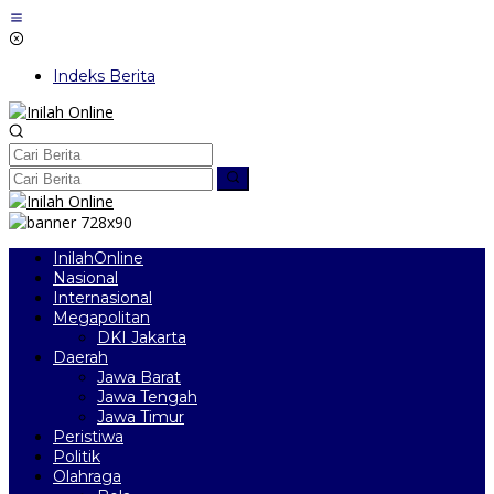
Lewati
ke
konten
Indeks Berita
InilahOnline
Nasional
Internasional
Megapolitan
DKI Jakarta
Daerah
Jawa Barat
Jawa Tengah
Jawa Timur
Peristiwa
Politik
Olahraga