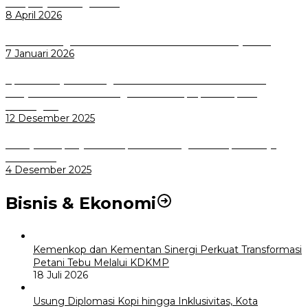
Sampah Jadi Energi Listrik
8 April 2026
Wali Kota Bogor bersama Dirut INKA Bahas Trase Uji Coba
7 Januari 2026
Aplikasi Pelayanan Pengaduan Reserse Resmi Diluncurkan:
Masyarakat Kini Bisa Mengadu Lebih Cepat, Mudah, dan
Terintegrasi
12 Desember 2025
Menuju Sampah Jadi Listrik, Pemkot Bogor Mantapkan Kerja
Sama PSEL
4 Desember 2025
Bisnis & Ekonomi
Kemenkop dan Kementan Sinergi Perkuat Transformasi
Petani Tebu Melalui KDKMP
18 Juli 2026
Usung Diplomasi Kopi hingga Inklusivitas, Kota