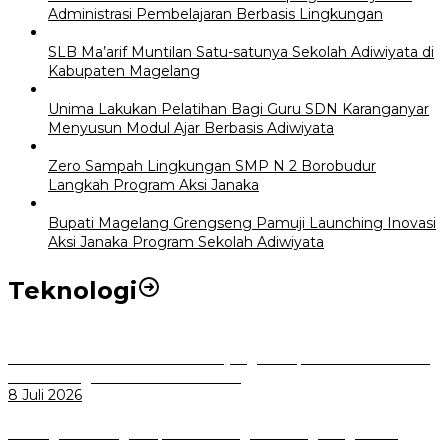
Administrasi Pembelajaran Berbasis Lingkungan
SLB Ma’arif Muntilan Satu-satunya Sekolah Adiwiyata di
Kabupaten Magelang
Unima Lakukan Pelatihan Bagi Guru SDN Karanganyar
Menyusun Modul Ajar Berbasis Adiwiyata
Zero Sampah Lingkungan SMP N 2 Borobudur
Langkah Program Aksi Janaka
Bupati Magelang Grengseng Pamuji Launching Inovasi
Aksi Janaka Program Sekolah Adiwiyata
Teknologi
Perkuat Tata Kelola Aset Daerah yang Transparan dan Akuntabel
Pemkot Bogor Luncurkan SIMASDA
8 Juli 2026
Dorong Salusi Regional, Pemkot Bogor Dukung Pengolahan