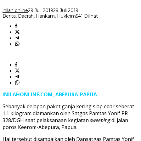
di
Perbatasan
inilah online
29 Juli 2019
29 Juli 2019
Berita
,
Daerah
,
Hankam
,
Hukkrim
541 Dilihat
INILAHONLINE.COM, ABEPURA-PAPUA
Sebanyak delapan paket ganja kering siap edar seberat
1.1 kilogram diamankan oleh Satgas Pamtas Yonif PR
328/DGH saat pelaksanaan kegiatan
sweeping
di jalan
poros Keerom-Abepura, Papua.
Hal tersebut disampaikan oleh Dansatgas Pamtas Yonif