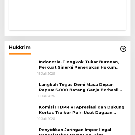
Hukkrim
Indonesia-Tiongkok Tukar Buronan,
Perkuat Sinergi Penegakan Hukum
Lintas Negara
18 Juli 2026
Langkah Tegas Demi Masa Depan
Papua: 5.000 Batang Ganja Berhasil
Diungkap Koops TNI Habema
18 Juli 2026
Komisi III DPR RI Apresiasi dan Dukung
Kortas Tipikor Polri Usut Dugaan
Korupsi Batu Bara
10 Juli 2026
Penyidikan Jaringan Impor Ilegal