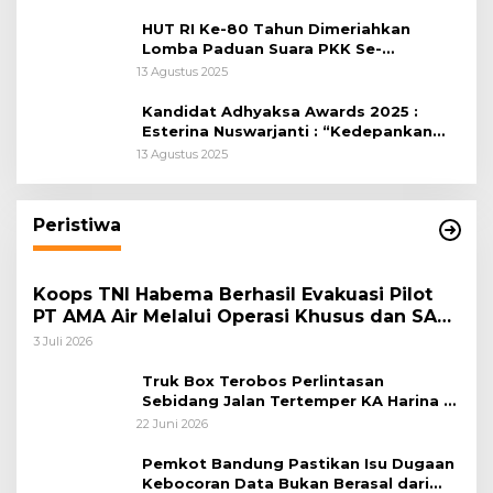
HUT RI Ke-80 Tahun Dimeriahkan
Lomba Paduan Suara PKK Se-
Kabupaten Bogor
13 Agustus 2025
Kandidat Adhyaksa Awards 2025 :
Esterina Nuswarjanti : “Kedepankan
Keadilan Restoratif Wujudkan
13 Agustus 2025
Masyarakat Harmonis”
Peristiwa
Koops TNI Habema Berhasil Evakuasi Pilot
PT AMA Air Melalui Operasi Khusus dan SAR
Taktis
3 Juli 2026
Truk Box Terobos Perlintasan
Sebidang Jalan Tertemper KA Harina di
Jalan Stasiun Poncol-Jrakah Semarang
22 Juni 2026
Pemkot Bandung Pastikan Isu Dugaan
Kebocoran Data Bukan Berasal dari