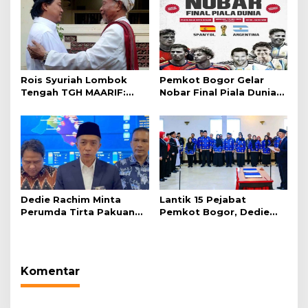
Rois Syuriah Lombok
Pemkot Bogor Gelar
Tengah TGH MAARIF:
Nobar Final Piala Dunia
“Telah Lahir Mujadid
2026 di Plaza Balai Kota
Abad Kedua NU”
Dedie Rachim Minta
Lantik 15 Pejabat
Perumda Tirta Pakuan
Pemkot Bogor, Dedie
Salurkan Air Bersih bagi
Rachim: Laksanakan
Warga Terdampak
Tugas Sesuai Harapan
Kekeringan
Masyarakat
Komentar