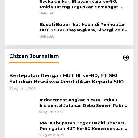
Syukuran Hari Bhayangkara ke-80,
Polda Jateng Teguhkan Semangat
Pengabdian dan Pererat Kebersamaan
1 Juli 2026
Bupati Bogor Ikut Hadir di Peringatan
HUT Ke-80 Bhayangkara, Sinergi Polri
dan Pemkab Bogor Jadi Kunci Menjaga
1 Juli 2026
Keamanan Daerah
Citizen Journalism
Bertepatan Dengan HUT RI ke-80, PT SBI
Salurkan Beasiswa Pendidikan Kepada 500
Pelajar
20 Agustus 2025
Indocement Angkat Bicara Terkait
Insidental Jatuhan Debu Semen Pabrik
Citeureup
20 Agustus 2025
PWI Kabupaten Bogor Hadiri Upacara
Peringatan HUT Ke-80 Kemerdekaan
RI, di Lapangan Tegar Beriman
17 Agustus 2025