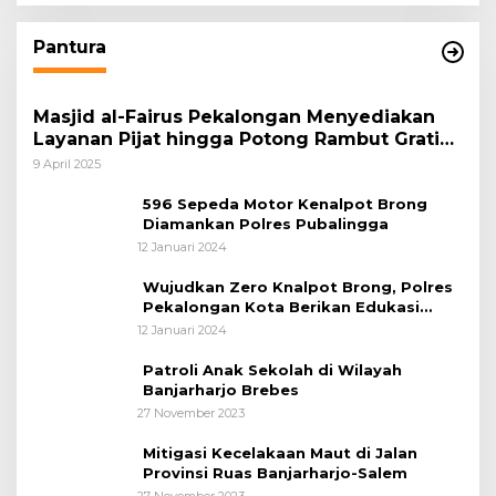
Pantura
Masjid al-Fairus Pekalongan Menyediakan
Layanan Pijat hingga Potong Rambut Gratis
bagi Pemudik Lebaran 2025
9 April 2025
596 Sepeda Motor Kenalpot Brong
Diamankan Polres Pubalingga
12 Januari 2024
Wujudkan Zero Knalpot Brong, Polres
Pekalongan Kota Berikan Edukasi
Kepada Pelajar
12 Januari 2024
Patroli Anak Sekolah di Wilayah
Banjarharjo Brebes
27 November 2023
Mitigasi Kecelakaan Maut di Jalan
Provinsi Ruas Banjarharjo-Salem
27 November 2023