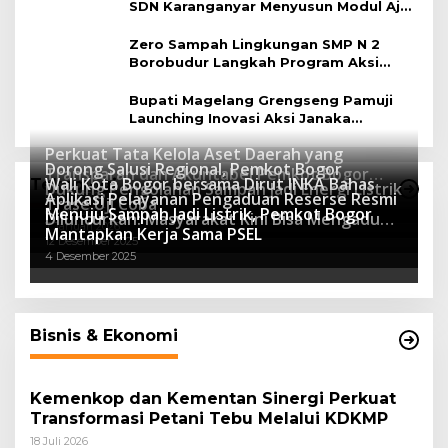
SDN Karanganyar Menyusun Modul Ajar
Berbasis Adiwiyata
Zero Sampah Lingkungan SMP N 2
Borobudur Langkah Program Aksi
Janaka
Bupati Magelang Grengseng Pamuji
Launching Inovasi Aksi Janaka
Program Sekolah Adiwiyata
Perkuat Tata Kelola Aset Daerah yang
Dorong Salusi Regional, Pemkot Bogor
Transparan dan Akuntabel Pemkot Bogor
Wali Kota Bogor bersama Dirut INKA Bahas
Teknologi
Dukung Pengolahan Sampah Jadi Energi Listrik
Luncurkan SIMASDA
Aplikasi Pelayanan Pengaduan Reserse Resmi
8 Juli 2026
Trase Uji Coba
Menuju Sampah Jadi Listrik, Pemkot Bogor
8 April 2026
Diluncurkan: Masyarakat Kini Bisa Mengadu
7 Januari 2026
Mantapkan Kerja Sama PSEL
Lebih Cepat, Mudah, dan Terintegrasi
12 Desember 2025
4 Desember 2025
Bisnis & Ekonomi
Kemenkop dan Kementan Sinergi Perkuat
Transformasi Petani Tebu Melalui KDKMP
18 Juli 2026