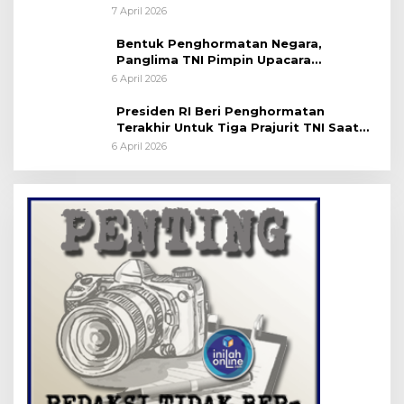
Server Disdukcapil
7 April 2026
Bentuk Penghormatan Negara,
Panglima TNI Pimpin Upacara
Pemakaman Militer
6 April 2026
Presiden RI Beri Penghormatan
Terakhir Untuk Tiga Prajurit TNI Saat
Persemayaman di Bandara Soekarno-
6 April 2026
Hatta