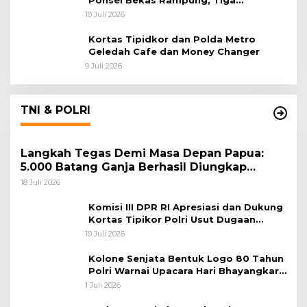
Ponsel Bekas Rampung, Tiga
Tersangka Sudah P-21 dan Satu Buron
10 Juli 2026
Kortas Tipidkor dan Polda Metro
Geledah Cafe dan Money Changer
9 Juli 2026
TNI & POLRI
Langkah Tegas Demi Masa Depan Papua:
5.000 Batang Ganja Berhasil Diungkap
Koops TNI Habema
18 Juli 2026
Komisi III DPR RI Apresiasi dan Dukung
Kortas Tipikor Polri Usut Dugaan
Korupsi Batu Bara
10 Juli 2026
Kolone Senjata Bentuk Logo 80 Tahun
Polri Warnai Upacara Hari Bhayangkara
ke-80
1 Juli 2026