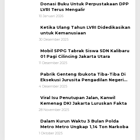
Donasi Buku Untuk Perpustakaan DPP
LVRI Terus Mengalir
10 Januari 2026
Ketika Ulang Tahun LVRI Didedikasikan
untuk Kemanusiaan
30 Desember 2025
Mobil SPPG Tabrak Siswa SDN Kalibaru
01 Pagi Cilincing Jakarta Utara
11 Desember 2025
Pabrik Genteng Ibukota Tiba-Tiba Di
Eksekusi Jurusita Pengadilan Negeri
Tangerang, Diduga Cacat Hukum Sejak
4 Desember 2025
Awal
Viral Isu Penutupan Jalan, Kanwil
Kemenag DKI Jakarta Luruskan Fakta
28 November 2025
Dalam Kurun Waktu 3 Bulan Polda
Metro Metro Ungkap 1,14 Ton Narkoba
1 Oktober 2025