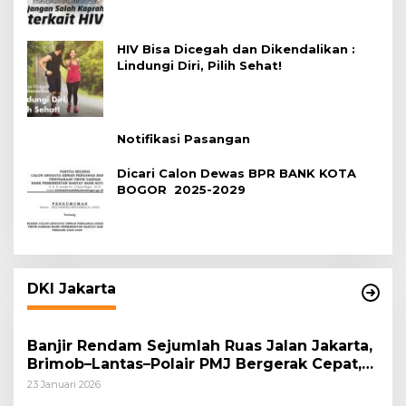
HIV Bisa Dicegah dan Dikendalikan :
Lindungi Diri, Pilih Sehat!
Notifikasi Pasangan
Dicari Calon Dewas BPR BANK KOTA
BOGOR 2025-2029
DKI Jakarta
Banjir Rendam Sejumlah Ruas Jalan Jakarta,
Brimob–Lantas–Polair PMJ Bergerak Cepat,
Polri Siagakan 128.247 Personel Secara
23 Januari 2026
Nasional