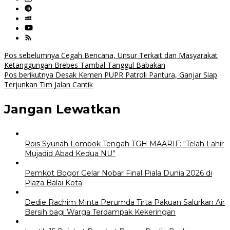
Navigasi
Pos sebelumnya
Cegah Bencana, Unsur Terkait dan Masyarakat
Ketanggungan Brebes Tambal Tanggul Babakan
pos
Pos berikutnya
Desak Kemen PUPR Patroli Pantura, Ganjar Siap
Terjunkan Tim Jalan Cantik
Jangan Lewatkan
Rois Syuriah Lombok Tengah TGH MAARIF: “Telah Lahir
Mujadid Abad Kedua NU”
Pemkot Bogor Gelar Nobar Final Piala Dunia 2026 di
Plaza Balai Kota
Dedie Rachim Minta Perumda Tirta Pakuan Salurkan Air
Bersih bagi Warga Terdampak Kekeringan