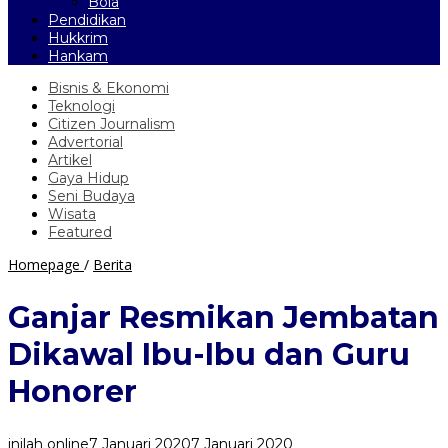
Bola
Pendidikan
Hukkrim
Hankam
Bisnis & Ekonomi
Teknologi
Citizen Journalism
Advertorial
Artikel
Gaya Hidup
Seni Budaya
Wisata
Featured
Ganjar
Homepage
/
Berita
Resmikan
Jembatan
Ganjar Resmikan Jembatan
Dikawal
Ibu-
Dikawal Ibu-Ibu dan Guru
Ibu
dan
Honorer
Guru
Honorer
inilah online
7 Januari 2020
7 Januari 2020