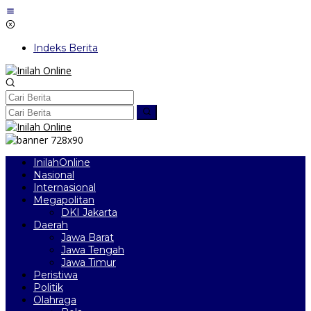
Lewati
ke
konten
Indeks Berita
InilahOnline
Nasional
Internasional
Megapolitan
DKI Jakarta
Daerah
Jawa Barat
Jawa Tengah
Jawa Timur
Peristiwa
Politik
Olahraga