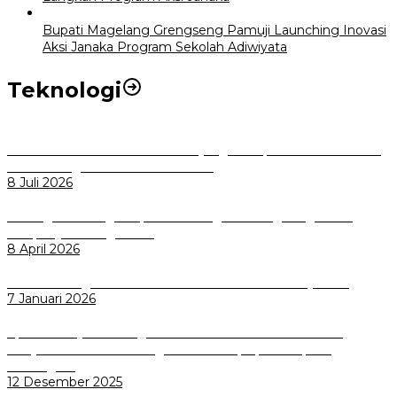
Bupati Magelang Grengseng Pamuji Launching Inovasi
Aksi Janaka Program Sekolah Adiwiyata
Teknologi
Perkuat Tata Kelola Aset Daerah yang Transparan dan Akuntabel
Pemkot Bogor Luncurkan SIMASDA
8 Juli 2026
Dorong Salusi Regional, Pemkot Bogor Dukung Pengolahan
Sampah Jadi Energi Listrik
8 April 2026
Wali Kota Bogor bersama Dirut INKA Bahas Trase Uji Coba
7 Januari 2026
Aplikasi Pelayanan Pengaduan Reserse Resmi Diluncurkan:
Masyarakat Kini Bisa Mengadu Lebih Cepat, Mudah, dan
Terintegrasi
12 Desember 2025