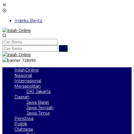
Lewati
ke
konten
Indeks Berita
InilahOnline
Nasional
Internasional
Megapolitan
DKI Jakarta
Daerah
Jawa Barat
Jawa Tengah
Jawa Timur
Peristiwa
Politik
Olahraga