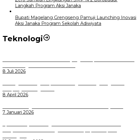
Langkah Program Aksi Janaka
Bupati Magelang Grengseng Pamuji Launching Inovasi
Aksi Janaka Program Sekolah Adiwiyata
Teknologi
Perkuat Tata Kelola Aset Daerah yang Transparan dan Akuntabel
Pemkot Bogor Luncurkan SIMASDA
8 Juli 2026
Dorong Salusi Regional, Pemkot Bogor Dukung Pengolahan
Sampah Jadi Energi Listrik
8 April 2026
Wali Kota Bogor bersama Dirut INKA Bahas Trase Uji Coba
7 Januari 2026
Aplikasi Pelayanan Pengaduan Reserse Resmi Diluncurkan:
Masyarakat Kini Bisa Mengadu Lebih Cepat, Mudah, dan
Terintegrasi