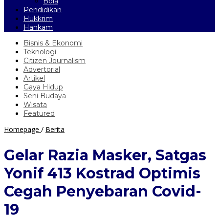
Bola
Pendidikan
Hukkrim
Hankam
Bisnis & Ekonomi
Teknologi
Citizen Journalism
Advertorial
Artikel
Gaya Hidup
Seni Budaya
Wisata
Featured
Gelar
Homepage
/
Berita
Razia
Masker,
Gelar Razia Masker, Satgas
Satgas
Yonif
Yonif 413 Kostrad Optimis
413
Kostrad
Cegah Penyebaran Covid-
Optimis
Cegah
19
Penyebaran