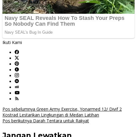
Ikuti Kami
Navigasi
Pos sebelumnya
Green Army Exercise, Yonarmed 12/ Divif 2
Kostrad Lestarikan Lingkungan di Medan Latihan
pos
Pos berikutnya
Darah Tentara untuk Rakyat
Jangan Lewatkan