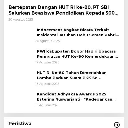
Bertepatan Dengan HUT RI ke-80, PT SBI
Salurkan Beasiswa Pendidikan Kepada 500
Pelajar
20 Agustus 2025
Indocement Angkat Bicara Terkait
Insidental Jatuhan Debu Semen Pabrik
Citeureup
20 Agustus 2025
PWI Kabupaten Bogor Hadiri Upacara
Peringatan HUT Ke-80 Kemerdekaan
RI, di Lapangan Tegar Beriman
17 Agustus 2025
HUT RI Ke-80 Tahun Dimeriahkan
Lomba Paduan Suara PKK Se-
Kabupaten Bogor
13 Agustus 2025
Kandidat Adhyaksa Awards 2025 :
Esterina Nuswarjanti : “Kedepankan
Keadilan Restoratif Wujudkan
13 Agustus 2025
Masyarakat Harmonis”
Peristiwa