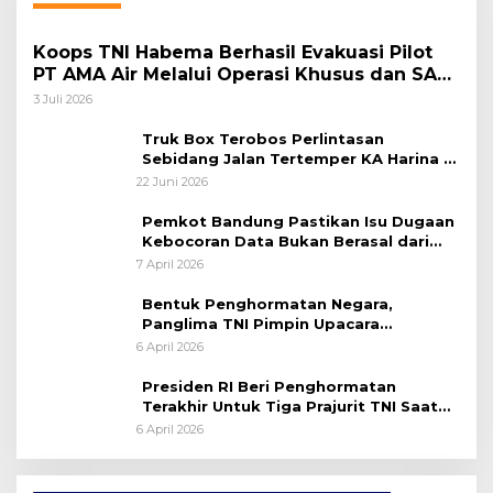
Koops TNI Habema Berhasil Evakuasi Pilot
PT AMA Air Melalui Operasi Khusus dan SAR
Taktis
3 Juli 2026
Truk Box Terobos Perlintasan
Sebidang Jalan Tertemper KA Harina di
Jalan Stasiun Poncol-Jrakah Semarang
22 Juni 2026
Pemkot Bandung Pastikan Isu Dugaan
Kebocoran Data Bukan Berasal dari
Server Disdukcapil
7 April 2026
Bentuk Penghormatan Negara,
Panglima TNI Pimpin Upacara
Pemakaman Militer
6 April 2026
Presiden RI Beri Penghormatan
Terakhir Untuk Tiga Prajurit TNI Saat
Persemayaman di Bandara Soekarno-
6 April 2026
Hatta