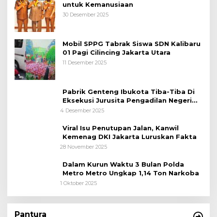
untuk Kemanusiaan
30 Desember 2025
Mobil SPPG Tabrak Siswa SDN Kalibaru
01 Pagi Cilincing Jakarta Utara
11 Desember 2025
Pabrik Genteng Ibukota Tiba-Tiba Di
Eksekusi Jurusita Pengadilan Negeri
Tangerang, Diduga Cacat Hukum Sejak
4 Desember 2025
Awal
Viral Isu Penutupan Jalan, Kanwil
Kemenag DKI Jakarta Luruskan Fakta
28 November 2025
Dalam Kurun Waktu 3 Bulan Polda
Metro Metro Ungkap 1,14 Ton Narkoba
1 Oktober 2025
Pantura