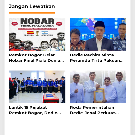
Jangan Lewatkan
Pemkot Bogor Gelar
Dedie Rachim Minta
Nobar Final Piala Dunia
Perumda Tirta Pakuan
2026 di Plaza Balai Kota
Salurkan Air Bersih bagi
Warga Terdampak
Kekeringan
Lantik 15 Pejabat
Roda Pemerintahan
Pemkot Bogor, Dedie
Dedie-Jenal Perkuat
Rachim: Laksanakan
Kebijakan Lingkungan
Tugas Sesuai Harapan
Hidup dari Hulu hingga
Masyarakat
Hilir