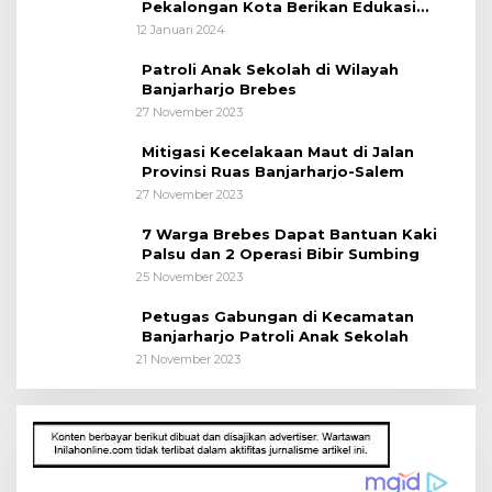
Pekalongan Kota Berikan Edukasi
Kepada Pelajar
12 Januari 2024
Patroli Anak Sekolah di Wilayah
Banjarharjo Brebes
27 November 2023
Mitigasi Kecelakaan Maut di Jalan
Provinsi Ruas Banjarharjo-Salem
27 November 2023
7 Warga Brebes Dapat Bantuan Kaki
Palsu dan 2 Operasi Bibir Sumbing
25 November 2023
Petugas Gabungan di Kecamatan
Banjarharjo Patroli Anak Sekolah
21 November 2023