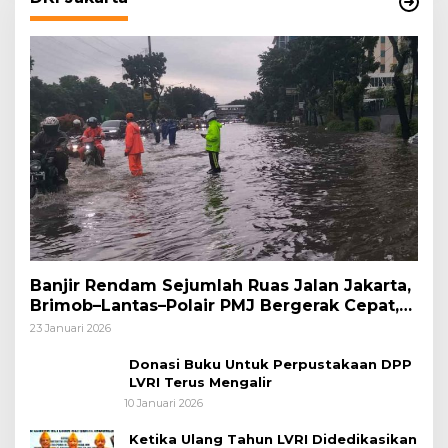
Banjir Rendam Sejumlah Ruas Jalan Jakarta,
Brimob–Lantas–Polair PMJ Bergerak Cepat,
Polri Siagakan 128.247 Personel Secara
23 Januari 2026
Nasional
Donasi Buku Untuk Perpustakaan DPP
LVRI Terus Mengalir
10 Januari 2026
Ketika Ulang Tahun LVRI Didedikasikan