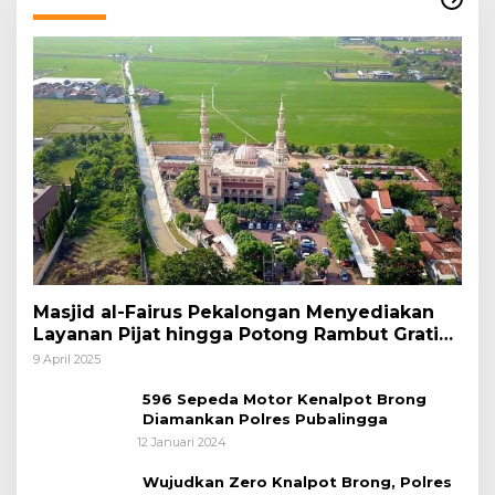
Masjid al-Fairus Pekalongan Menyediakan
Layanan Pijat hingga Potong Rambut Gratis
bagi Pemudik Lebaran 2025
9 April 2025
596 Sepeda Motor Kenalpot Brong
Diamankan Polres Pubalingga
12 Januari 2024
Wujudkan Zero Knalpot Brong, Polres