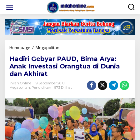
Lewati
ke
konten
Hadiri
Homepage
/
Megapolitan
Gebyar
Hadiri Gebyar PAUD, Bima Arya:
PAUD,
Bima
Anak Investasi Orangtua di Dunia
Arya:
dan Akhirat
Anak
Investasi
Inilah Online
19 September 2018
Orangtua
Megapolitan
,
Pendidikan
873 Dilihat
di
Dunia
dan
Akhirat