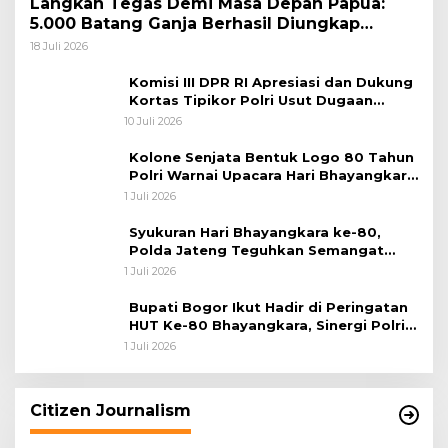
Langkah Tegas Demi Masa Depan Papua:
5.000 Batang Ganja Berhasil Diungkap
Koops TNI Habema
18 Juli 2026
Komisi III DPR RI Apresiasi dan Dukung
Kortas Tipikor Polri Usut Dugaan
Korupsi Batu Bara
10 Juli 2026
Kolone Senjata Bentuk Logo 80 Tahun
Polri Warnai Upacara Hari Bhayangkara
ke-80
1 Juli 2026
Syukuran Hari Bhayangkara ke-80,
Polda Jateng Teguhkan Semangat
Pengabdian dan Pererat Kebersamaan
1 Juli 2026
Bupati Bogor Ikut Hadir di Peringatan
HUT Ke-80 Bhayangkara, Sinergi Polri
dan Pemkab Bogor Jadi Kunci Menjaga
1 Juli 2026
Keamanan Daerah
Citizen Journalism