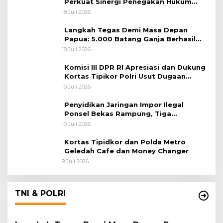
Perkuat Sinergi Penegakan Hukum
Lintas Negara
18 Juli 2026
Langkah Tegas Demi Masa Depan
Papua: 5.000 Batang Ganja Berhasil
Diungkap Koops TNI Habema
18 Juli 2026
Komisi III DPR RI Apresiasi dan Dukung
Kortas Tipikor Polri Usut Dugaan
Korupsi Batu Bara
10 Juli 2026
Penyidikan Jaringan Impor Ilegal
Ponsel Bekas Rampung, Tiga
Tersangka Sudah P-21 dan Satu Buron
10 Juli 2026
Kortas Tipidkor dan Polda Metro
Geledah Cafe dan Money Changer
9 Juli 2026
TNI & POLRI