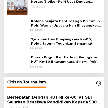
Kortas Tipikor Polri Usut Dugaan
Korupsi Batu Bara
10 Juli 2026
Kolone Senjata Bentuk Logo 80 Tahun
Polri Warnai Upacara Hari Bhayangkara
ke-80
1 Juli 2026
Syukuran Hari Bhayangkara ke-80,
Polda Jateng Teguhkan Semangat
Pengabdian dan Pererat Kebersamaan
1 Juli 2026
Bupati Bogor Ikut Hadir di Peringatan
HUT Ke-80 Bhayangkara, Sinergi Polri
dan Pemkab Bogor Jadi Kunci Menjaga
1 Juli 2026
Keamanan Daerah
Citizen Journalism
Bertepatan Dengan HUT RI ke-80, PT SBI
Salurkan Beasiswa Pendidikan Kepada 500
Pelajar
20 Agustus 2025