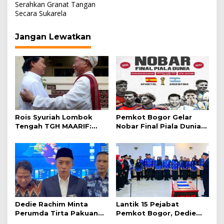
Serahkan Granat Tangan
Secara Sukarela
Jangan Lewatkan
Rois Syuriah Lombok
Pemkot Bogor Gelar
Tengah TGH MAARIF:
Nobar Final Piala Dunia
“Telah Lahir Mujadid
2026 di Plaza Balai Kota
Abad Kedua NU”
Dedie Rachim Minta
Lantik 15 Pejabat
Perumda Tirta Pakuan
Pemkot Bogor, Dedie
Salurkan Air Bersih bagi
Rachim: Laksanakan