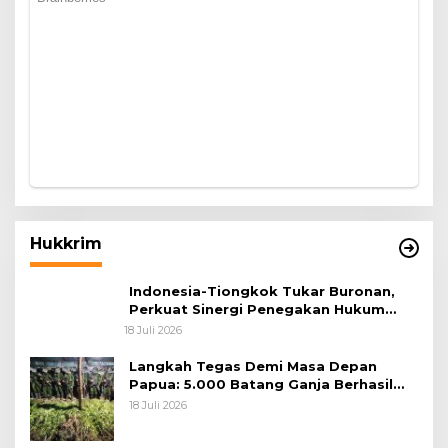
Hukkrim
Indonesia-Tiongkok Tukar Buronan,
Perkuat Sinergi Penegakan Hukum
Lintas Negara
18 Juli 2026
Langkah Tegas Demi Masa Depan
Papua: 5.000 Batang Ganja Berhasil
Diungkap Koops TNI Habema
18 Juli 2026