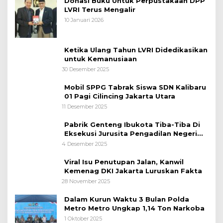
Donasi Buku Untuk Perpustakaan DPP
LVRI Terus Mengalir
10 Januari 2026
Ketika Ulang Tahun LVRI Didedikasikan
untuk Kemanusiaan
30 Desember 2025
Mobil SPPG Tabrak Siswa SDN Kalibaru
01 Pagi Cilincing Jakarta Utara
11 Desember 2025
Pabrik Genteng Ibukota Tiba-Tiba Di
Eksekusi Jurusita Pengadilan Negeri
Tangerang, Diduga Cacat Hukum Sejak
4 Desember 2025
Awal
Viral Isu Penutupan Jalan, Kanwil
Kemenag DKI Jakarta Luruskan Fakta
28 November 2025
Dalam Kurun Waktu 3 Bulan Polda
Metro Metro Ungkap 1,14 Ton Narkoba
1 Oktober 2025