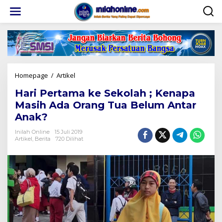
Lewati
ke
konten
Hari
Homepage
/
Artikel
Pertama
Hari Pertama ke Sekolah ; Kenapa
ke
Sekolah
Masih Ada Orang Tua Belum Antar
;
Anak?
Kenapa
Masih
Inilah Online
15 Juli 2019
Ada
Artikel
,
Berita
720 Dilihat
Orang
Tua
Belum
Antar
Anak?