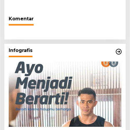
Warga Terdampak
Tugas Sesuai Harapan
Kekeringan
Masyarakat
Komentar
Infografis