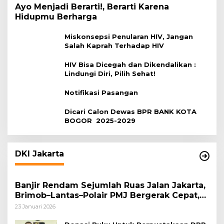
Ayo Menjadi Berarti!, Berarti Karena
Hidupmu Berharga
Miskonsepsi Penularan HIV, Jangan
Salah Kaprah Terhadap HIV
HIV Bisa Dicegah dan Dikendalikan :
Lindungi Diri, Pilih Sehat!
Notifikasi Pasangan
Dicari Calon Dewas BPR BANK KOTA
BOGOR 2025-2029
DKI Jakarta
Banjir Rendam Sejumlah Ruas Jalan Jakarta,
Brimob–Lantas–Polair PMJ Bergerak Cepat,
Polri Siagakan 128.247 Personel Secara
23 Januari 2026
Nasional