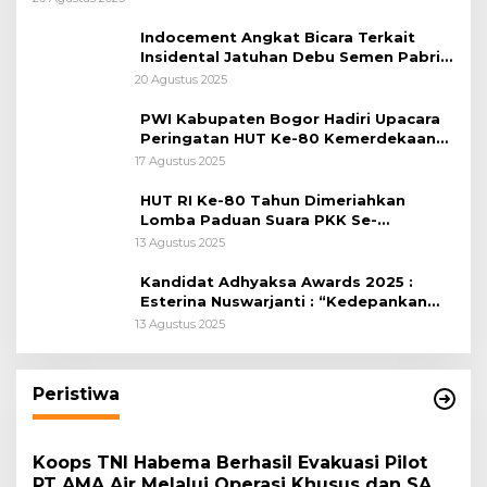
Indocement Angkat Bicara Terkait
Insidental Jatuhan Debu Semen Pabrik
Citeureup
20 Agustus 2025
PWI Kabupaten Bogor Hadiri Upacara
Peringatan HUT Ke-80 Kemerdekaan
RI, di Lapangan Tegar Beriman
17 Agustus 2025
HUT RI Ke-80 Tahun Dimeriahkan
Lomba Paduan Suara PKK Se-
Kabupaten Bogor
13 Agustus 2025
Kandidat Adhyaksa Awards 2025 :
Esterina Nuswarjanti : “Kedepankan
Keadilan Restoratif Wujudkan
13 Agustus 2025
Masyarakat Harmonis”
Peristiwa
Koops TNI Habema Berhasil Evakuasi Pilot
PT AMA Air Melalui Operasi Khusus dan SAR