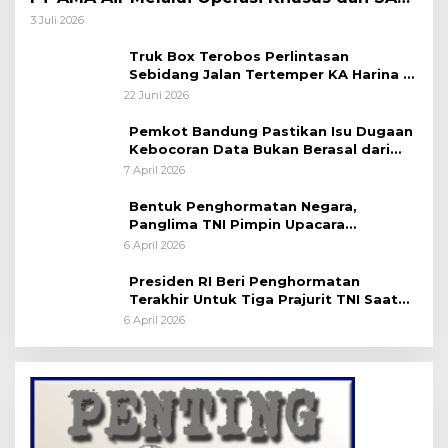
Taktis
3 Juli 2026
Truk Box Terobos Perlintasan
Sebidang Jalan Tertemper KA Harina di
Jalan Stasiun Poncol-Jrakah Semarang
22 Juni 2026
Pemkot Bandung Pastikan Isu Dugaan
Kebocoran Data Bukan Berasal dari
Server Disdukcapil
7 April 2026
Bentuk Penghormatan Negara,
Panglima TNI Pimpin Upacara
Pemakaman Militer
6 April 2026
Presiden RI Beri Penghormatan
Terakhir Untuk Tiga Prajurit TNI Saat
Persemayaman di Bandara Soekarno-
6 April 2026
Hatta