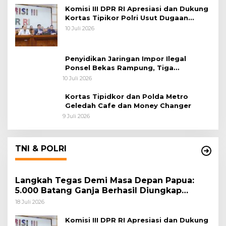
Komisi III DPR RI Apresiasi dan Dukung
Kortas Tipikor Polri Usut Dugaan
Korupsi Batu Bara
10 Juli 2026
Penyidikan Jaringan Impor Ilegal
Ponsel Bekas Rampung, Tiga
Tersangka Sudah P-21 dan Satu Buron
10 Juli 2026
Kortas Tipidkor dan Polda Metro
Geledah Cafe dan Money Changer
9 Juli 2026
TNI & POLRI
Langkah Tegas Demi Masa Depan Papua:
5.000 Batang Ganja Berhasil Diungkap
Koops TNI Habema
18 Juli 2026
Komisi III DPR RI Apresiasi dan Dukung