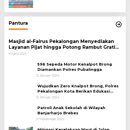
Pantura
Masjid al-Fairus Pekalongan Menyediakan
Layanan Pijat hingga Potong Rambut Gratis
bagi Pemudik Lebaran 2025
9 April 2025
596 Sepeda Motor Kenalpot Brong
Diamankan Polres Pubalingga
12 Januari 2024
Wujudkan Zero Knalpot Brong, Polres
Pekalongan Kota Berikan Edukasi
Kepada Pelajar
12 Januari 2024
Patroli Anak Sekolah di Wilayah
Banjarharjo Brebes
27 November 2023
Mitigasi Kecelakaan Maut di Jalan