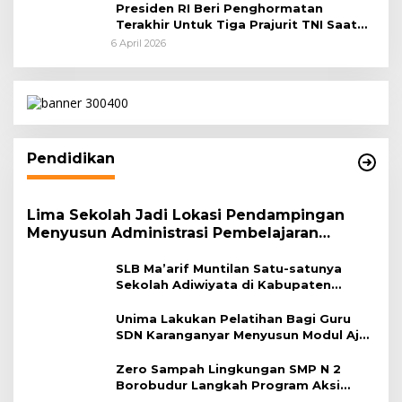
Presiden RI Beri Penghormatan
Terakhir Untuk Tiga Prajurit TNI Saat
Persemayaman di Bandara Soekarno-
6 April 2026
Hatta
Pendidikan
Lima Sekolah Jadi Lokasi Pendampingan
Menyusun Administrasi Pembelajaran
Berbasis Lingkungan
SLB Ma’arif Muntilan Satu-satunya
Sekolah Adiwiyata di Kabupaten
Magelang
Unima Lakukan Pelatihan Bagi Guru
SDN Karanganyar Menyusun Modul Ajar
Berbasis Adiwiyata
Zero Sampah Lingkungan SMP N 2
Borobudur Langkah Program Aksi
Janaka