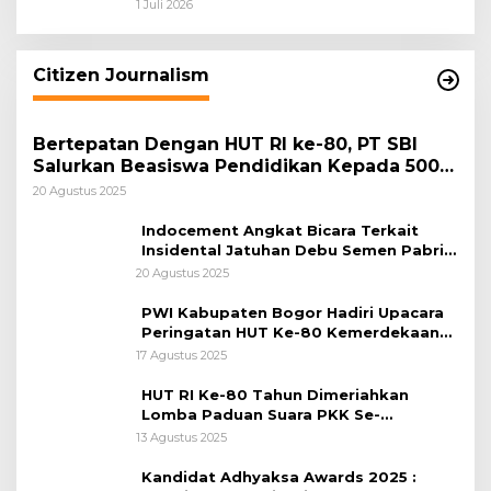
dan Pemkab Bogor Jadi Kunci Menjaga
1 Juli 2026
Keamanan Daerah
Citizen Journalism
Bertepatan Dengan HUT RI ke-80, PT SBI
Salurkan Beasiswa Pendidikan Kepada 500
Pelajar
20 Agustus 2025
Indocement Angkat Bicara Terkait
Insidental Jatuhan Debu Semen Pabrik
Citeureup
20 Agustus 2025
PWI Kabupaten Bogor Hadiri Upacara
Peringatan HUT Ke-80 Kemerdekaan
RI, di Lapangan Tegar Beriman
17 Agustus 2025
HUT RI Ke-80 Tahun Dimeriahkan
Lomba Paduan Suara PKK Se-
Kabupaten Bogor
13 Agustus 2025
Kandidat Adhyaksa Awards 2025 :