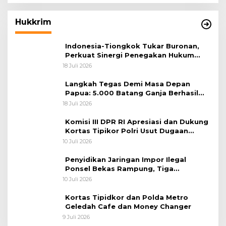
Hukkrim
Indonesia-Tiongkok Tukar Buronan,
Perkuat Sinergi Penegakan Hukum
Lintas Negara
18 Juli 2026
Langkah Tegas Demi Masa Depan
Papua: 5.000 Batang Ganja Berhasil
Diungkap Koops TNI Habema
18 Juli 2026
Komisi III DPR RI Apresiasi dan Dukung
Kortas Tipikor Polri Usut Dugaan
Korupsi Batu Bara
10 Juli 2026
Penyidikan Jaringan Impor Ilegal
Ponsel Bekas Rampung, Tiga
Tersangka Sudah P-21 dan Satu Buron
10 Juli 2026
Kortas Tipidkor dan Polda Metro
Geledah Cafe dan Money Changer
9 Juli 2026