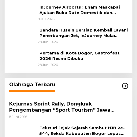
Afrika 2026
InJourney Airports : Enam Maskapai
Ajukan Buka Rute Domestik dan
Internasional dari Bandara Husein
8 Juli 2026
Sastranegara
Bandara Husein Bersiap Kembali Layani
Penerbangan Jet, InJourney Mulai
Tahap Optimalisasi
28 Juni 2026
Pertama di Kota Bogor, Gastrofest
2026 Resmi Dibuka
28 Juni 2026
Olahraga Terbaru
Kejurnas Sprint Rally, Dongkrak
Pengembangan “Sport Tourism” Jawa
Tengah
8 Juni 2026
Telusuri Jejak Sejarah Sambut HJB ke-
544, Sekda Kabupaten Bogor Lepas