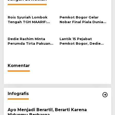
Rois Syuriah Lombok
Pemkot Bogor Gelar
Tengah TGH MAARIF:
Nobar Final Piala Dunia
“Telah Lahir Mujadid
2026 di Plaza Balai Kota
Abad Kedua NU”
Dedie Rachim Minta
Lantik 15 Pejabat
Perumda Tirta Pakuan
Pemkot Bogor, Dedie
Salurkan Air Bersih bagi
Rachim: Laksanakan
Warga Terdampak
Tugas Sesuai Harapan
Kekeringan
Masyarakat
Komentar
Infografis
Ayo Menjadi Berarti!, Berarti Karena
Hidupmu Berharga