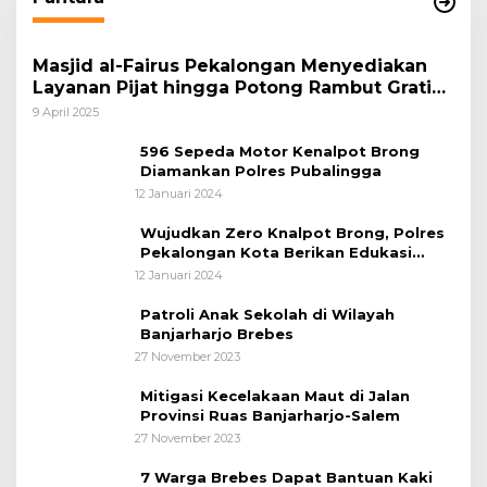
Masjid al-Fairus Pekalongan Menyediakan
Layanan Pijat hingga Potong Rambut Gratis
bagi Pemudik Lebaran 2025
9 April 2025
596 Sepeda Motor Kenalpot Brong
Diamankan Polres Pubalingga
12 Januari 2024
Wujudkan Zero Knalpot Brong, Polres
Pekalongan Kota Berikan Edukasi
Kepada Pelajar
12 Januari 2024
Patroli Anak Sekolah di Wilayah
Banjarharjo Brebes
27 November 2023
Mitigasi Kecelakaan Maut di Jalan
Provinsi Ruas Banjarharjo-Salem
27 November 2023
7 Warga Brebes Dapat Bantuan Kaki