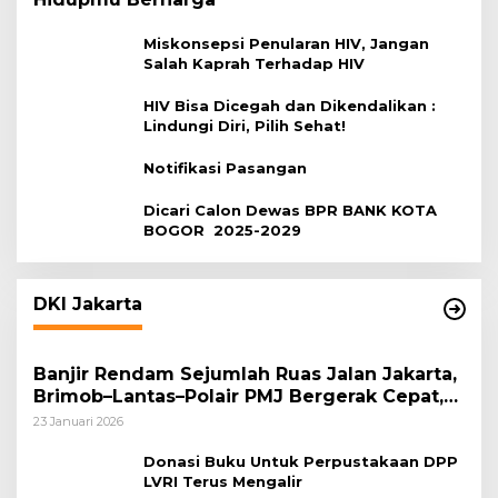
Miskonsepsi Penularan HIV, Jangan
Salah Kaprah Terhadap HIV
HIV Bisa Dicegah dan Dikendalikan :
Lindungi Diri, Pilih Sehat!
Notifikasi Pasangan
Dicari Calon Dewas BPR BANK KOTA
BOGOR 2025-2029
DKI Jakarta
Banjir Rendam Sejumlah Ruas Jalan Jakarta,
Brimob–Lantas–Polair PMJ Bergerak Cepat,
Polri Siagakan 128.247 Personel Secara
23 Januari 2026
Nasional
Donasi Buku Untuk Perpustakaan DPP
LVRI Terus Mengalir