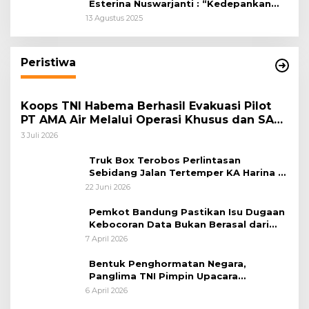
Esterina Nuswarjanti : “Kedepankan
Keadilan Restoratif Wujudkan
13 Agustus 2025
Masyarakat Harmonis”
Peristiwa
Koops TNI Habema Berhasil Evakuasi Pilot
PT AMA Air Melalui Operasi Khusus dan SAR
Taktis
3 Juli 2026
Truk Box Terobos Perlintasan
Sebidang Jalan Tertemper KA Harina di
Jalan Stasiun Poncol-Jrakah Semarang
22 Juni 2026
Pemkot Bandung Pastikan Isu Dugaan
Kebocoran Data Bukan Berasal dari
Server Disdukcapil
7 April 2026
Bentuk Penghormatan Negara,
Panglima TNI Pimpin Upacara
Pemakaman Militer
6 April 2026