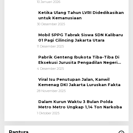
10 Januari 2026
Ketika Ulang Tahun LVRI Didedikasikan
untuk Kemanusiaan
30 Desember 2025
Mobil SPPG Tabrak Siswa SDN Kalibaru
01 Pagi Cilincing Jakarta Utara
11 Desember 2025
Pabrik Genteng Ibukota Tiba-Tiba Di
Eksekusi Jurusita Pengadilan Negeri
Tangerang, Diduga Cacat Hukum Sejak
4 Desember 2025
Awal
Viral Isu Penutupan Jalan, Kanwil
Kemenag DKI Jakarta Luruskan Fakta
28 November 2025
Dalam Kurun Waktu 3 Bulan Polda
Metro Metro Ungkap 1,14 Ton Narkoba
1 Oktober 2025
Pantura