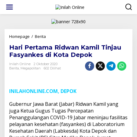
Lewati
ke
konten
Hari
Homepage
/
Berita
Pertama
Hari Pertama Ridwan Kamil Tinjau
Ridwan
Kamil
Fasyankes di Kota Depok
Tinjau
Fasyankes
Inilah Online
2 Oktober 2020
Berita
,
Megapolitan
602 Dilihat
di
Kota
Depok
INILAHONLINE.COM, DEPOK
Gubernur Jawa Barat (Jabar) Ridwan Kamil yang
juga Ketua Gugus Tugas Percepatan
Penanggulangan COVID-19 Jabar meninjau fasilitas
pelayanan kesehatan (fasyankes) di Laboratorium
Kesehatan Daerah (Labkesda) Kota Depok dan