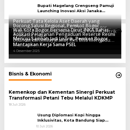
Bupati Magelang Grengseng Pamuji
Launching Inovasi Aksi Janaka
Program Sekolah Adiwiyata
Perkuat Tata Kelola Aset Daerah yang
Dorong Salusi Regional, Pemkot Bogor
Transparan dan Akuntabel Pemkot Bogor
Wali Kota Bogor bersama Dirut INKA Bahas
Teknologi
Dukung Pengolahan Sampah Jadi Energi Listrik
Luncurkan SIMASDA
Aplikasi Pelayanan Pengaduan Reserse Resmi
8 Juli 2026
Trase Uji Coba
Menuju Sampah Jadi Listrik, Pemkot Bogor
8 April 2026
Diluncurkan: Masyarakat Kini Bisa Mengadu
7 Januari 2026
Mantapkan Kerja Sama PSEL
Lebih Cepat, Mudah, dan Terintegrasi
12 Desember 2025
4 Desember 2025
Bisnis & Ekonomi
Kemenkop dan Kementan Sinergi Perkuat
Transformasi Petani Tebu Melalui KDKMP
18 Juli 2026
Usung Diplomasi Kopi hingga
Inklusivitas, Kota Bandung Siap
Sambut 25 Duta Besar di Festival Asia
10 Juli 2026