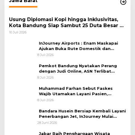
Jawa Barat
Usung Diplomasi Kopi hingga Inklusivitas,
Kota Bandung Siap Sambut 25 Duta Besar di
Festival Asia Afrika 2026
10 Juli 2026
InJourney Airports : Enam Maskapai
Ajukan Buka Rute Domestik dan
Internasional dari Bandara Husein
8 Juli 2026
Sastranegara
Pemkot Bandung Nyatakan Perang
dengan Judi Online, ASN Terlibat
Terancam Dipecat Tidak Hormat
8 Juli 2026
Muhammad Farhan Sebut Faskes
Wajib Utamakan Layani Pasien,
Penolakan akan Berujung Sanksi Tegas
8 Juli 2026
Bandara Husein Bersiap Kembali Layani
Penerbangan Jet, InJourney Mulai
Tahap Optimalisasi
28 Juni 2026
Jabar Raih Penghargaan Wisata