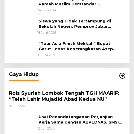
Ramah Muslim Berstandar
Internasional
24 Juni 2026
Siswa yang Tidak Tertampung di
Sekolah Negeri, Pemprov Jabar
Siapkan Bantuan Dana Pendidikan
18 Juni 2026
untuk Sekolah Swasta
“Tour Asia Finish Mekkah” Bupati
Garut Lepas Keberangkatan Asep
Akung
16 Juni 2026
Gaya Hidup
Rois Syuriah Lombok Tengah TGH MAARIF:
“Telah Lahir Mujadid Abad Kedua NU”
18 Juli 2026
Usai Penandatanganan Perjanjian
Kerja Sama dengan ABPEDNAS, SMSI
Bergerak Bentuk Pokja News Room
12 Juli 2026
Jaga Desa Dimulai dari Propinsi Bali