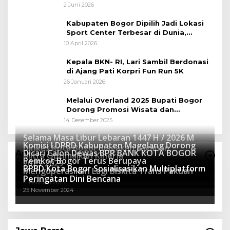
Gowes Napak Tilas Bogor
2 Juni 2026
Kabupaten Bogor Dipilih Jadi Lokasi
Sport Center Terbesar di Dunia,
Peluang Tingkatkan Pertumbuhan
10 April 2026
Ekonomi Baru
Kepala BKN- RI, Lari Sambil Berdonasi
di Ajang Pati Korpri Fun Run 5K
26 Januari 2026
Melalui Overland 2025 Bupati Bogor
Dorong Promosi Wisata dan
Pelestarian Alam
14 Desember 2025
Selama Masa Libur Lebaran 1447 H / 2026 M
Komisi I DPRD Kabupaten Magelang Dorong
Dinkes Kota Bogor Siagakan Layanan
Dicari Calon Dewas BPR BANK KOTA BOGOR
Advertorial
Mitra Optimalkan Kinerja
Kesehatan
Pemkot Bogor Terus Berupaya
16 Maret 2026
2025-2029
BPBD Kota Bogor Sosialisasikan Multiplatform
27 Mei 2025
Mengoperasikan Lagi Biskita Trans Pakuan
15 April 2025
Peringatan Dini Bencana
4 Februari 2025
25 November 2024