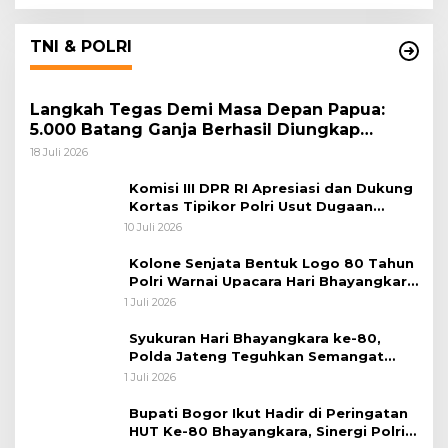
TNI & POLRI
Langkah Tegas Demi Masa Depan Papua:
5.000 Batang Ganja Berhasil Diungkap
Koops TNI Habema
18 Juli 2026
Komisi III DPR RI Apresiasi dan Dukung
Kortas Tipikor Polri Usut Dugaan
Korupsi Batu Bara
10 Juli 2026
Kolone Senjata Bentuk Logo 80 Tahun
Polri Warnai Upacara Hari Bhayangkara
ke-80
1 Juli 2026
Syukuran Hari Bhayangkara ke-80,
Polda Jateng Teguhkan Semangat
Pengabdian dan Pererat Kebersamaan
1 Juli 2026
Bupati Bogor Ikut Hadir di Peringatan
HUT Ke-80 Bhayangkara, Sinergi Polri