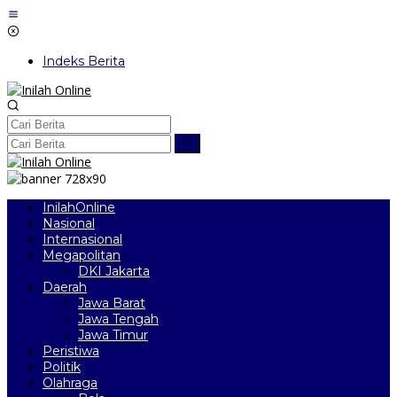
Lewati
ke
konten
Indeks Berita
InilahOnline
Nasional
Internasional
Megapolitan
DKI Jakarta
Daerah
Jawa Barat
Jawa Tengah
Jawa Timur
Peristiwa
Politik
Olahraga