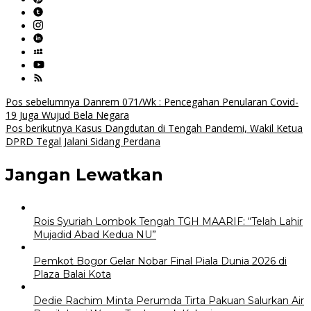
Navigasi
Pos sebelumnya
Danrem 071/Wk : Pencegahan Penularan Covid-
19 Juga Wujud Bela Negara
pos
Pos berikutnya
Kasus Dangdutan di Tengah Pandemi, Wakil Ketua
DPRD Tegal Jalani Sidang Perdana
Jangan Lewatkan
Rois Syuriah Lombok Tengah TGH MAARIF: “Telah Lahir
Mujadid Abad Kedua NU”
Pemkot Bogor Gelar Nobar Final Piala Dunia 2026 di
Plaza Balai Kota
Dedie Rachim Minta Perumda Tirta Pakuan Salurkan Air