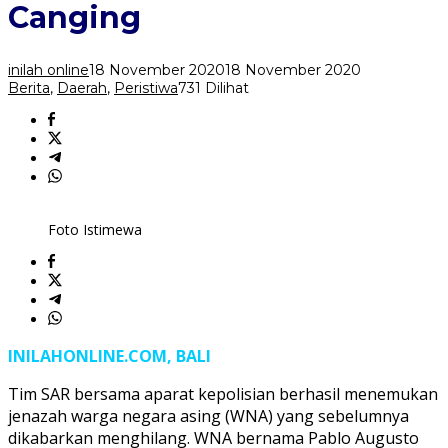
di
Canging
Air
Terjun
Canging
inilah online
18 November 2020
18 November 2020
Berita
,
Daerah
,
Peristiwa
731 Dilihat
Foto Istimewa
INILAHONLINE.COM, BALI
Tim SAR bersama aparat kepolisian berhasil menemukan
jenazah warga negara asing (WNA) yang sebelumnya
dikabarkan menghilang. WNA bernama Pablo Augusto