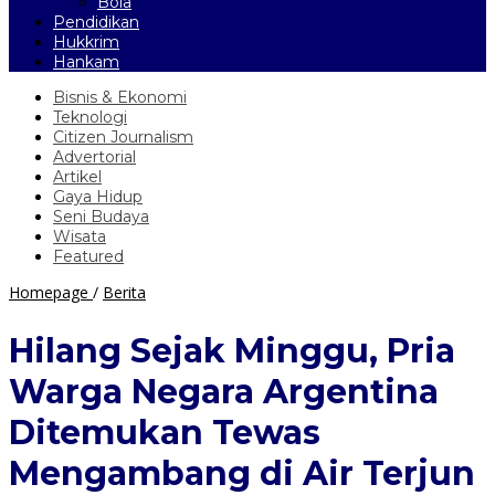
Bola
Pendidikan
Hukkrim
Hankam
Bisnis & Ekonomi
Teknologi
Citizen Journalism
Advertorial
Artikel
Gaya Hidup
Seni Budaya
Wisata
Featured
Hilang
Homepage
/
Berita
Sejak
Minggu,
Hilang Sejak Minggu, Pria
Pria
Warga
Warga Negara Argentina
Negara
Argentina
Ditemukan Tewas
Ditemukan
Tewas
Mengambang di Air Terjun
Mengambang