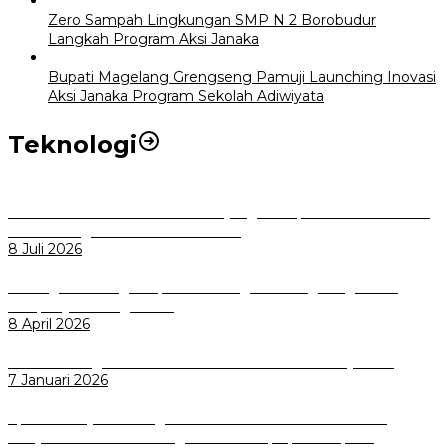
Zero Sampah Lingkungan SMP N 2 Borobudur
Langkah Program Aksi Janaka
Bupati Magelang Grengseng Pamuji Launching Inovasi
Aksi Janaka Program Sekolah Adiwiyata
Teknologi
Perkuat Tata Kelola Aset Daerah yang Transparan dan Akuntabel
Pemkot Bogor Luncurkan SIMASDA
8 Juli 2026
Dorong Salusi Regional, Pemkot Bogor Dukung Pengolahan
Sampah Jadi Energi Listrik
8 April 2026
Wali Kota Bogor bersama Dirut INKA Bahas Trase Uji Coba
7 Januari 2026
Aplikasi Pelayanan Pengaduan Reserse Resmi Diluncurkan:
Masyarakat Kini Bisa Mengadu Lebih Cepat, Mudah, dan