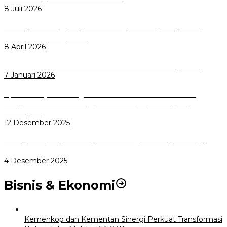
8 Juli 2026
Dorong Salusi Regional, Pemkot Bogor Dukung Pengolahan
Sampah Jadi Energi Listrik
8 April 2026
Wali Kota Bogor bersama Dirut INKA Bahas Trase Uji Coba
7 Januari 2026
Aplikasi Pelayanan Pengaduan Reserse Resmi Diluncurkan:
Masyarakat Kini Bisa Mengadu Lebih Cepat, Mudah, dan
Terintegrasi
12 Desember 2025
Menuju Sampah Jadi Listrik, Pemkot Bogor Mantapkan Kerja
Sama PSEL
4 Desember 2025
Bisnis & Ekonomi
Kemenkop dan Kementan Sinergi Perkuat Transformasi