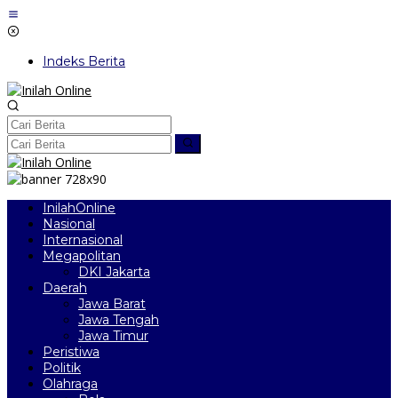
Lewati
ke
konten
Indeks Berita
InilahOnline
Nasional
Internasional
Megapolitan
DKI Jakarta
Daerah
Jawa Barat
Jawa Tengah
Jawa Timur
Peristiwa
Politik
Olahraga