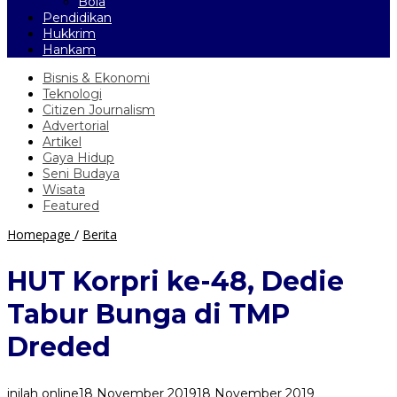
Bola
Pendidikan
Hukkrim
Hankam
Bisnis & Ekonomi
Teknologi
Citizen Journalism
Advertorial
Artikel
Gaya Hidup
Seni Budaya
Wisata
Featured
HUT
Homepage
/
Berita
Korpri
ke-
HUT Korpri ke-48, Dedie
48,
Dedie
Tabur Bunga di TMP
Tabur
Bunga
Dreded
di
TMP
Dreded
inilah online
18 November 2019
18 November 2019