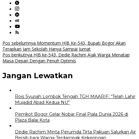
Navigasi
Pos sebelumnya
Momentum HJB Ke-543, Bupati Bogor Akan
Terapkan Jam Sekolah Hanya Sampai Jumat
pos
Pos berikutnya
HJB ke-543, Dedie Rachim Ajak Warga Menatap
Masa Depan Dengan Penuh Optimis
Jangan Lewatkan
Rois Syuriah Lombok Tengah TGH MAARIF: “Telah Lahir
Mujadid Abad Kedua NU”
Pemkot Bogor Gelar Nobar Final Piala Dunia 2026 di
Plaza Balai Kota
Dedie Rachim Minta Perumda Tirta Pakuan Salurkan Air
Bersih bagi Warga Terdampak Kekeringan