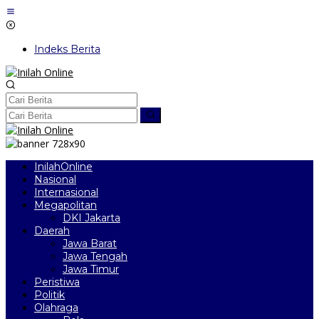
Lewati
ke
konten
Indeks Berita
InilahOnline
Nasional
Internasional
Megapolitan
DKI Jakarta
Daerah
Jawa Barat
Jawa Tengah
Jawa Timur
Peristiwa
Politik
Olahraga