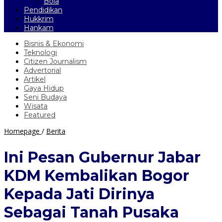
Bola
Pendidikan
Hukkrim
Hankam
Bisnis & Ekonomi
Teknologi
Citizen Journalism
Advertorial
Artikel
Gaya Hidup
Seni Budaya
Wisata
Featured
Ini
Homepage
/
Berita
Pesan
Gubernur
Ini Pesan Gubernur Jabar
Jabar
KDM
KDM Kembalikan Bogor
Kembalikan
Bogor
Kepada Jati Dirinya
Kepada
Jati
Sebagai Tanah Pusaka
Dirinya