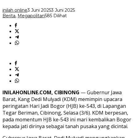
Sebagai
Tanah
inilah online
3 Juni 2025
3 Juni 2025
Pusaka
Berita
,
Megapolitan
585 Dilihat
INILAHONLINE.COM, CIBINONG
— Gubernur Jawa
Barat, Kang Dedi Mulyadi (KDM) memimpin upacara
peringatan Hari Jadi Bogor (HJB) ke-543, di Lapangan
Tegar Beriman, Cibinong, Selasa (3/6). KDM berpesan,
pada momentum HJB ke-543 ini mari kembalikan Bogor
kepada jati dirinya sebagai tanah pusaka yang dicintai.