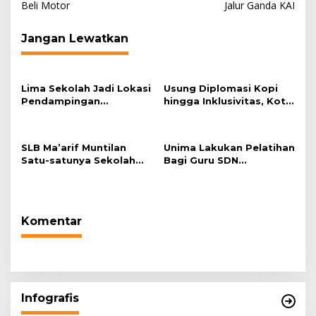
Beli Motor
Jalur Ganda KAI
Jangan Lewatkan
Lima Sekolah Jadi Lokasi
Usung Diplomasi Kopi
Pendampingan
hingga Inklusivitas, Kota
Menyusun Administrasi
Bandung Siap Sambut 25
Pembelajaran Berbasis
Duta Besar di Festival
Lingkungan
Asia Afrika 2026
SLB Ma’arif Muntilan
Unima Lakukan Pelatihan
Satu-satunya Sekolah
Bagi Guru SDN
Adiwiyata di Kabupaten
Karanganyar Menyusun
Magelang
Modul Ajar Berbasis
Adiwiyata
Komentar
Infografis