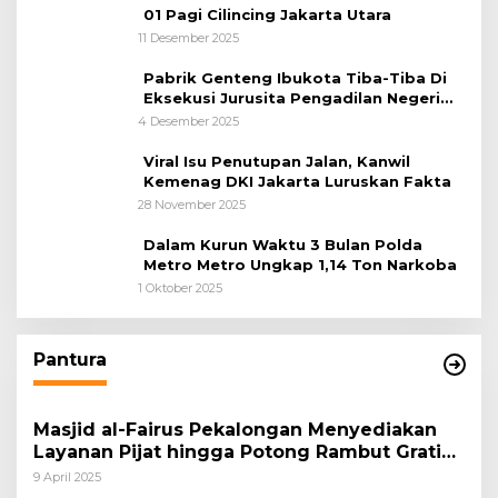
01 Pagi Cilincing Jakarta Utara
11 Desember 2025
Pabrik Genteng Ibukota Tiba-Tiba Di
Eksekusi Jurusita Pengadilan Negeri
Tangerang, Diduga Cacat Hukum Sejak
4 Desember 2025
Awal
Viral Isu Penutupan Jalan, Kanwil
Kemenag DKI Jakarta Luruskan Fakta
28 November 2025
Dalam Kurun Waktu 3 Bulan Polda
Metro Metro Ungkap 1,14 Ton Narkoba
1 Oktober 2025
Pantura
Masjid al-Fairus Pekalongan Menyediakan
Layanan Pijat hingga Potong Rambut Gratis
bagi Pemudik Lebaran 2025
9 April 2025