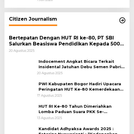
Keamanan Daerah
Citizen Journalism
Bertepatan Dengan HUT RI ke-80, PT SBI
Salurkan Beasiswa Pendidikan Kepada 500
Pelajar
20 Agustus 2025
Indocement Angkat Bicara Terkait
Insidental Jatuhan Debu Semen Pabrik
Citeureup
20 Agustus 2025
PWI Kabupaten Bogor Hadiri Upacara
Peringatan HUT Ke-80 Kemerdekaan
RI, di Lapangan Tegar Beriman
17 Agustus 2025
HUT RI Ke-80 Tahun Dimeriahkan
Lomba Paduan Suara PKK Se-
Kabupaten Bogor
13 Agustus 2025
Kandidat Adhyaksa Awards 2025 :