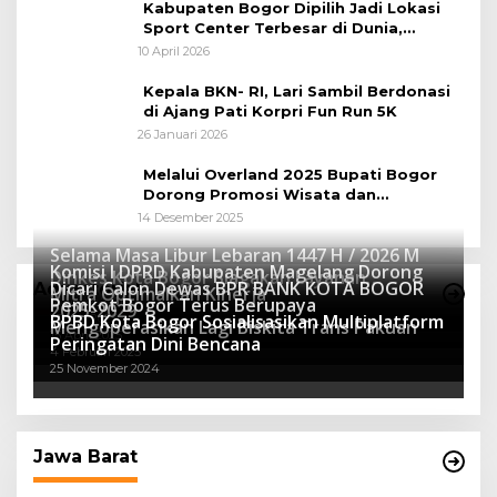
Kabupaten Bogor Dipilih Jadi Lokasi
Sport Center Terbesar di Dunia,
Peluang Tingkatkan Pertumbuhan
10 April 2026
Ekonomi Baru
Kepala BKN- RI, Lari Sambil Berdonasi
di Ajang Pati Korpri Fun Run 5K
26 Januari 2026
Melalui Overland 2025 Bupati Bogor
Dorong Promosi Wisata dan
Pelestarian Alam
14 Desember 2025
Selama Masa Libur Lebaran 1447 H / 2026 M
Komisi I DPRD Kabupaten Magelang Dorong
Dinkes Kota Bogor Siagakan Layanan
Dicari Calon Dewas BPR BANK KOTA BOGOR
Advertorial
Mitra Optimalkan Kinerja
Kesehatan
Pemkot Bogor Terus Berupaya
16 Maret 2026
2025-2029
BPBD Kota Bogor Sosialisasikan Multiplatform
27 Mei 2025
Mengoperasikan Lagi Biskita Trans Pakuan
15 April 2025
Peringatan Dini Bencana
4 Februari 2025
25 November 2024
Jawa Barat