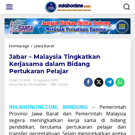
Lewati
ke
konten
Jabar
Homepage
/
Jawa Barat
-
Jabar – Malaysia Tingkatkan
Malaysia
Tingkatkan
Kerjasama dalam Bidang
Kerjasama
Pertukaran Pelajar
dalam
Bidang
Inilah Online
13 Agustus 2018
Pertukaran
Jawa Barat
,
Pendidikan
1182 Dilihat
Pelajar
INILAHONLINE.COM, BANDUNG
– Pemerintah
Provinsi Jawa Barat dan Pemerintah Malaysia
segera meningkatkan kerja sama di bidang
pendidikan, terutama pertukaran pelajar dan
transfer pengetahuan. Selain meningkatkan angka