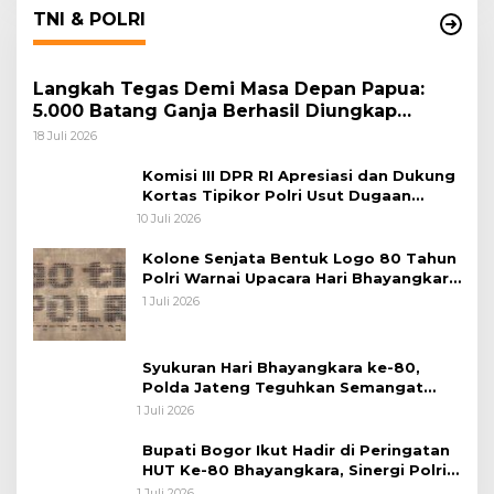
TNI & POLRI
Langkah Tegas Demi Masa Depan Papua:
5.000 Batang Ganja Berhasil Diungkap
Koops TNI Habema
18 Juli 2026
Komisi III DPR RI Apresiasi dan Dukung
Kortas Tipikor Polri Usut Dugaan
Korupsi Batu Bara
10 Juli 2026
Kolone Senjata Bentuk Logo 80 Tahun
Polri Warnai Upacara Hari Bhayangkara
ke-80
1 Juli 2026
Syukuran Hari Bhayangkara ke-80,
Polda Jateng Teguhkan Semangat
Pengabdian dan Pererat Kebersamaan
1 Juli 2026
Bupati Bogor Ikut Hadir di Peringatan
HUT Ke-80 Bhayangkara, Sinergi Polri
dan Pemkab Bogor Jadi Kunci Menjaga
1 Juli 2026