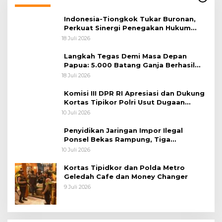
Indonesia-Tiongkok Tukar Buronan,
Perkuat Sinergi Penegakan Hukum
Lintas Negara
18 Juli 2026
Langkah Tegas Demi Masa Depan
Papua: 5.000 Batang Ganja Berhasil
Diungkap Koops TNI Habema
18 Juli 2026
Komisi III DPR RI Apresiasi dan Dukung
Kortas Tipikor Polri Usut Dugaan
Korupsi Batu Bara
10 Juli 2026
Penyidikan Jaringan Impor Ilegal
Ponsel Bekas Rampung, Tiga
Tersangka Sudah P-21 dan Satu Buron
10 Juli 2026
Kortas Tipidkor dan Polda Metro
Geledah Cafe dan Money Changer
9 Juli 2026