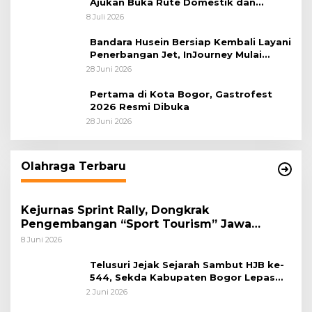
Ajukan Buka Rute Domestik dan
Internasional dari Bandara Husein
8 Juli 2026
Sastranegara
Bandara Husein Bersiap Kembali Layani
Penerbangan Jet, InJourney Mulai
Tahap Optimalisasi
28 Juni 2026
Pertama di Kota Bogor, Gastrofest
2026 Resmi Dibuka
28 Juni 2026
Olahraga Terbaru
Kejurnas Sprint Rally, Dongkrak
Pengembangan “Sport Tourism” Jawa
Tengah
8 Juni 2026
Telusuri Jejak Sejarah Sambut HJB ke-
544, Sekda Kabupaten Bogor Lepas
Gowes Napak Tilas Bogor
2 Juni 2026