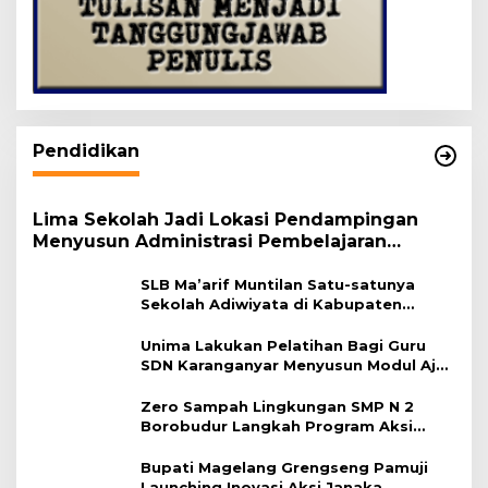
Pendidikan
Lima Sekolah Jadi Lokasi Pendampingan
Menyusun Administrasi Pembelajaran
Berbasis Lingkungan
SLB Ma’arif Muntilan Satu-satunya
Sekolah Adiwiyata di Kabupaten
Magelang
Unima Lakukan Pelatihan Bagi Guru
SDN Karanganyar Menyusun Modul Ajar
Berbasis Adiwiyata
Zero Sampah Lingkungan SMP N 2
Borobudur Langkah Program Aksi
Janaka
Bupati Magelang Grengseng Pamuji
Launching Inovasi Aksi Janaka