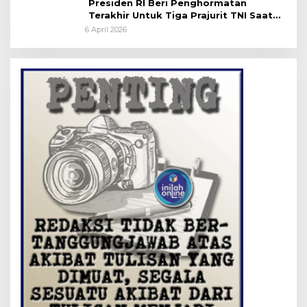
Presiden RI Beri Penghormatan
Terakhir Untuk Tiga Prajurit TNI Saat
Persemayaman di Bandara Soekarno-
6 April 2026
Hatta