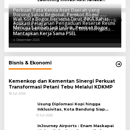
Program Sekolah Adiwiyata
Perkuat Tata Kelola Aset Daerah yang
Dorong Salusi Regional, Pemkot Bogor
Transparan dan Akuntabel Pemkot Bogor
Wali Kota Bogor bersama Dirut INKA Bahas
Teknologi
Dukung Pengolahan Sampah Jadi Energi Listrik
Luncurkan SIMASDA
Aplikasi Pelayanan Pengaduan Reserse Resmi
8 Juli 2026
Trase Uji Coba
Menuju Sampah Jadi Listrik, Pemkot Bogor
8 April 2026
Diluncurkan: Masyarakat Kini Bisa Mengadu
7 Januari 2026
Mantapkan Kerja Sama PSEL
Lebih Cepat, Mudah, dan Terintegrasi
12 Desember 2025
4 Desember 2025
Bisnis & Ekonomi
Kemenkop dan Kementan Sinergi Perkuat
Transformasi Petani Tebu Melalui KDKMP
18 Juli 2026
Usung Diplomasi Kopi hingga
Inklusivitas, Kota Bandung Siap
Sambut 25 Duta Besar di Festival Asia
10 Juli 2026
Afrika 2026
InJourney Airports : Enam Maskapai