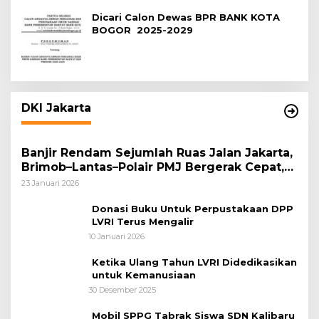
Dicari Calon Dewas BPR BANK KOTA
BOGOR 2025-2029
DKI Jakarta
Banjir Rendam Sejumlah Ruas Jalan Jakarta,
Brimob–Lantas–Polair PMJ Bergerak Cepat,
Polri Siagakan 128.247 Personel Secara
23 Januari 2026
Nasional
Donasi Buku Untuk Perpustakaan DPP
LVRI Terus Mengalir
10 Januari 2026
Ketika Ulang Tahun LVRI Didedikasikan
untuk Kemanusiaan
30 Desember 2025
Mobil SPPG Tabrak Siswa SDN Kalibaru