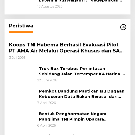
Esterina Nuswarjanti : “Kedepankan
Keadilan Restoratif Wujudkan
13 Agustus 2025
Masyarakat Harmonis”
Peristiwa
Koops TNI Habema Berhasil Evakuasi Pilot
PT AMA Air Melalui Operasi Khusus dan SAR
Taktis
3 Juli 2026
Truk Box Terobos Perlintasan
Sebidang Jalan Tertemper KA Harina di
Jalan Stasiun Poncol-Jrakah Semarang
22 Juni 2026
Pemkot Bandung Pastikan Isu Dugaan
Kebocoran Data Bukan Berasal dari
Server Disdukcapil
7 April 2026
Bentuk Penghormatan Negara,
Panglima TNI Pimpin Upacara
Pemakaman Militer
6 April 2026