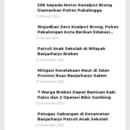
596 Sepeda Motor Kenalpot Brong
Diamankan Polres Pubalingga
12 Januari 2024
Wujudkan Zero Knalpot Brong, Polres
Pekalongan Kota Berikan Edukasi
Kepada Pelajar
12 Januari 2024
Patroli Anak Sekolah di Wilayah
Banjarharjo Brebes
27 November 2023
Mitigasi Kecelakaan Maut di Jalan
Provinsi Ruas Banjarharjo-Salem
27 November 2023
7 Warga Brebes Dapat Bantuan Kaki
Palsu dan 2 Operasi Bibir Sumbing
25 November 2023
Petugas Gabungan di Kecamatan
Banjarharjo Patroli Anak Sekolah
21 November 2023