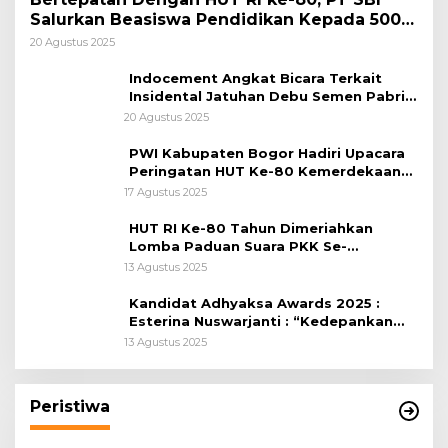
Salurkan Beasiswa Pendidikan Kepada 500
Pelajar
20 Agustus 2025
Indocement Angkat Bicara Terkait
Insidental Jatuhan Debu Semen Pabrik
Citeureup
20 Agustus 2025
PWI Kabupaten Bogor Hadiri Upacara
Peringatan HUT Ke-80 Kemerdekaan
RI, di Lapangan Tegar Beriman
17 Agustus 2025
HUT RI Ke-80 Tahun Dimeriahkan
Lomba Paduan Suara PKK Se-
Kabupaten Bogor
13 Agustus 2025
Kandidat Adhyaksa Awards 2025 :
Esterina Nuswarjanti : “Kedepankan
Keadilan Restoratif Wujudkan
13 Agustus 2025
Masyarakat Harmonis”
Peristiwa