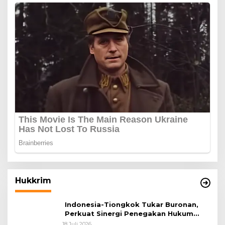
Hukkrim
Indonesia-Tiongkok Tukar Buronan,
Perkuat Sinergi Penegakan Hukum
Lintas Negara
18 Juli 2026