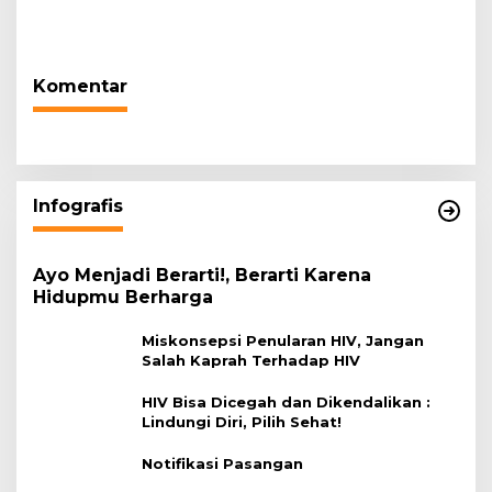
Salurkan Air Bersih bagi
Rachim: Laksanakan
Warga Terdampak
Tugas Sesuai Harapan
Kekeringan
Masyarakat
Komentar
Infografis
Ayo Menjadi Berarti!, Berarti Karena
Hidupmu Berharga
Miskonsepsi Penularan HIV, Jangan
Salah Kaprah Terhadap HIV
HIV Bisa Dicegah dan Dikendalikan :
Lindungi Diri, Pilih Sehat!
Notifikasi Pasangan