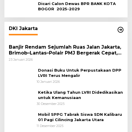
Dicari Calon Dewas BPR BANK KOTA
BOGOR 2025-2029
DKI Jakarta
Banjir Rendam Sejumlah Ruas Jalan Jakarta,
Brimob–Lantas–Polair PMJ Bergerak Cepat,
Polri Siagakan 128.247 Personel Secara
23 Januari 2026
Nasional
Donasi Buku Untuk Perpustakaan DPP
LVRI Terus Mengalir
10 Januari 2026
Ketika Ulang Tahun LVRI Didedikasikan
untuk Kemanusiaan
30 Desember 2025
Mobil SPPG Tabrak Siswa SDN Kalibaru
01 Pagi Cilincing Jakarta Utara
11 Desember 2025