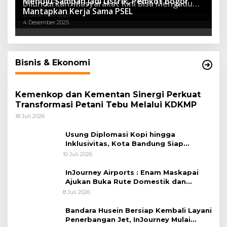
Menuju Sampah Jadi Listrik, Pemkot Bogor
Diluncurkan: Masyarakat Kini Bisa Mengadu
7 Januari 2026
Mantapkan Kerja Sama PSEL
Lebih Cepat, Mudah, dan Terintegrasi
12 Desember 2025
4 Desember 2025
Bisnis & Ekonomi
Kemenkop dan Kementan Sinergi Perkuat
Transformasi Petani Tebu Melalui KDKMP
18 Juli 2026
Usung Diplomasi Kopi hingga
Inklusivitas, Kota Bandung Siap
Sambut 25 Duta Besar di Festival Asia
10 Juli 2026
Afrika 2026
InJourney Airports : Enam Maskapai
Ajukan Buka Rute Domestik dan
Internasional dari Bandara Husein
8 Juli 2026
Sastranegara
Bandara Husein Bersiap Kembali Layani
Penerbangan Jet, InJourney Mulai