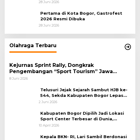
Tahap Optimalisasi
28 Juni 2026
Pertama di Kota Bogor, Gastrofest
2026 Resmi Dibuka
28 Juni 2026
Olahraga Terbaru
Kejurnas Sprint Rally, Dongkrak
Pengembangan “Sport Tourism” Jawa
Tengah
8 Juni 2026
Telusuri Jejak Sejarah Sambut HJB ke-
544, Sekda Kabupaten Bogor Lepas
Gowes Napak Tilas Bogor
2 Juni 2026
Kabupaten Bogor Dipilih Jadi Lokasi
Sport Center Terbesar di Dunia,
Peluang Tingkatkan Pertumbuhan
10 April 2026
Ekonomi Baru
Kepala BKN- RI, Lari Sambil Berdonasi