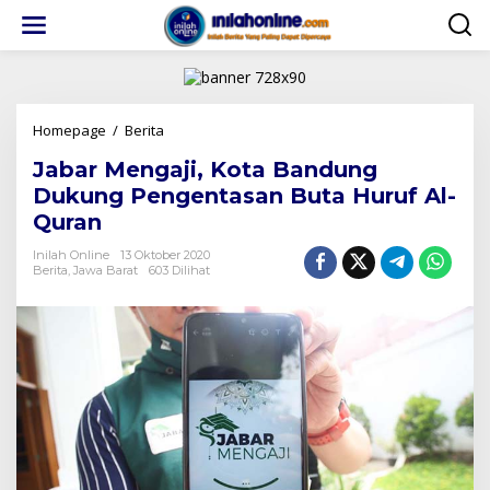
Lewati
ke
konten
Jabar
Homepage
/
Berita
Mengaji,
Jabar Mengaji, Kota Bandung
Kota
Bandung
Dukung Pengentasan Buta Huruf Al-
Dukung
Quran
Pengentasan
Buta
Inilah Online
13 Oktober 2020
Huruf
Berita
,
Jawa Barat
603 Dilihat
Al-
Quran