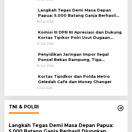
Langkah Tegas Demi Masa Depan
Papua: 5.000 Batang Ganja Berhasil
Diungkap Koops TNI Habema
18 Juli 2026
Komisi III DPR RI Apresiasi dan Dukung
Kortas Tipikor Polri Usut Dugaan
Korupsi Batu Bara
10 Juli 2026
Penyidikan Jaringan Impor Ilegal
Ponsel Bekas Rampung, Tiga
Tersangka Sudah P-21 dan Satu Buron
10 Juli 2026
Kortas Tipidkor dan Polda Metro
Geledah Cafe dan Money Changer
9 Juli 2026
TNI & POLRI
Langkah Tegas Demi Masa Depan Papua:
5.000 Batang Ganja Berhasil Diungkap