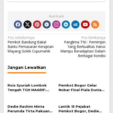
Ikuti Kami
Navigasi
Pos sebelumnya
Pos berikutnya
Pemkot Bandung Bakal
Panglima TNI : Pemimpin
pos
Bantu Pemasaran Kerajinan
Yang Berkualitas Harus
Wayang Golek Cupumanik
Mampu Beradaptasi Dalam
Berbagai Kondisi
Jangan Lewatkan
Rois Syuriah Lombok
Pemkot Bogor Gelar
Tengah TGH MAARIF:
Nobar Final Piala Dunia
“Telah Lahir Mujadid
2026 di Plaza Balai Kota
Abad Kedua NU”
Dedie Rachim Minta
Lantik 15 Pejabat
Perumda Tirta Pakuan
Pemkot Bogor, Dedie