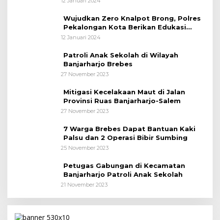
12 Januari 2024
Wujudkan Zero Knalpot Brong, Polres
Pekalongan Kota Berikan Edukasi
Kepada Pelajar
12 Januari 2024
Patroli Anak Sekolah di Wilayah
Banjarharjo Brebes
27 November 2023
Mitigasi Kecelakaan Maut di Jalan
Provinsi Ruas Banjarharjo-Salem
27 November 2023
7 Warga Brebes Dapat Bantuan Kaki
Palsu dan 2 Operasi Bibir Sumbing
25 November 2023
Petugas Gabungan di Kecamatan
Banjarharjo Patroli Anak Sekolah
21 November 2023