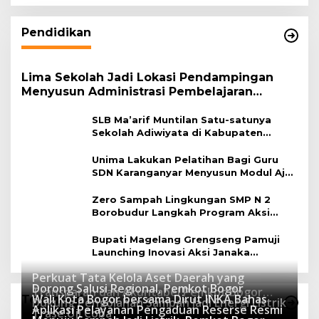
Pendidikan
Lima Sekolah Jadi Lokasi Pendampingan
Menyusun Administrasi Pembelajaran
Berbasis Lingkungan
SLB Ma’arif Muntilan Satu-satunya
Sekolah Adiwiyata di Kabupaten
Magelang
Unima Lakukan Pelatihan Bagi Guru
SDN Karanganyar Menyusun Modul Ajar
Berbasis Adiwiyata
Zero Sampah Lingkungan SMP N 2
Borobudur Langkah Program Aksi
Janaka
Bupati Magelang Grengseng Pamuji
Launching Inovasi Aksi Janaka
Program Sekolah Adiwiyata
Perkuat Tata Kelola Aset Daerah yang
Dorong Salusi Regional, Pemkot Bogor
Transparan dan Akuntabel Pemkot Bogor
Wali Kota Bogor bersama Dirut INKA Bahas
Teknologi
Dukung Pengolahan Sampah Jadi Energi Listrik
Luncurkan SIMASDA
Aplikasi Pelayanan Pengaduan Reserse Resmi
8 Juli 2026
Trase Uji Coba
8 April 2026