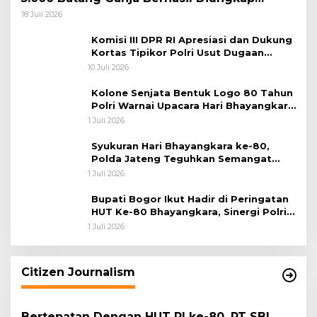
Koops TNI Habema
18 Juli 2026
Komisi III DPR RI Apresiasi dan Dukung
Kortas Tipikor Polri Usut Dugaan
Korupsi Batu Bara
10 Juli 2026
Kolone Senjata Bentuk Logo 80 Tahun
Polri Warnai Upacara Hari Bhayangkara
ke-80
1 Juli 2026
Syukuran Hari Bhayangkara ke-80,
Polda Jateng Teguhkan Semangat
Pengabdian dan Pererat Kebersamaan
1 Juli 2026
Bupati Bogor Ikut Hadir di Peringatan
HUT Ke-80 Bhayangkara, Sinergi Polri
dan Pemkab Bogor Jadi Kunci Menjaga
1 Juli 2026
Keamanan Daerah
Citizen Journalism
Bertepatan Dengan HUT RI ke-80, PT SBI