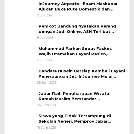
InJourney Airports : Enam Maskapai
Ajukan Buka Rute Domestik dan
Internasional dari Bandara Husein
8 Juli 2026
Sastranegara
Pemkot Bandung Nyatakan Perang
dengan Judi Online, ASN Terlibat
Terancam Dipecat Tidak Hormat
8 Juli 2026
Muhammad Farhan Sebut Faskes
Wajib Utamakan Layani Pasien,
Penolakan akan Berujung Sanksi Tegas
8 Juli 2026
Bandara Husein Bersiap Kembali Layani
Penerbangan Jet, InJourney Mulai
Tahap Optimalisasi
28 Juni 2026
Jabar Raih Penghargaan Wisata
Ramah Muslim Berstandar
Internasional
24 Juni 2026
Siswa yang Tidak Tertampung di
Sekolah Negeri, Pemprov Jabar
Siapkan Bantuan Dana Pendidikan
18 Juni 2026
untuk Sekolah Swasta