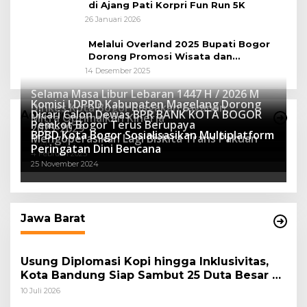
di Ajang Pati Korpri Fun Run 5K
26 Januari 2026
Melalui Overland 2025 Bupati Bogor
Dorong Promosi Wisata dan
Pelestarian Alam
14 Desember 2025
Selama Masa Libur Lebaran 1447 H / 2026 M
Komisi I DPRD Kabupaten Magelang Dorong
Dinkes Kota Bogor Siagakan Layanan
Dicari Calon Dewas BPR BANK KOTA BOGOR
Advertorial
Mitra Optimalkan Kinerja
Kesehatan
Pemkot Bogor Terus Berupaya
16 Maret 2026
2025-2029
BPBD Kota Bogor Sosialisasikan Multiplatform
27 Mei 2025
Mengoperasikan Lagi Biskita Trans Pakuan
15 April 2025
Peringatan Dini Bencana
4 Februari 2025
25 November 2024
Jawa Barat
Usung Diplomasi Kopi hingga Inklusivitas,
Kota Bandung Siap Sambut 25 Duta Besar di
Festival Asia Afrika 2026
10 Juli 2026