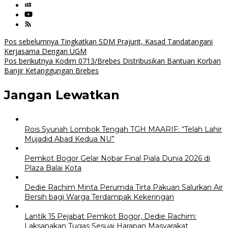
Navigasi
Pos sebelumnya
Tingkatkan SDM Prajurit, Kasad Tandatangani
Kerjasama Dengan UGM
pos
Pos berikutnya
Kodim 0713/Brebes Distribusikan Bantuan Korban
Banjir Ketanggungan Brebes
Jangan Lewatkan
Rois Syuriah Lombok Tengah TGH MAARIF: “Telah Lahir
Mujadid Abad Kedua NU”
Pemkot Bogor Gelar Nobar Final Piala Dunia 2026 di
Plaza Balai Kota
Dedie Rachim Minta Perumda Tirta Pakuan Salurkan Air
Bersih bagi Warga Terdampak Kekeringan
Lantik 15 Pejabat Pemkot Bogor, Dedie Rachim:
Laksanakan Tugas Sesuai Harapan Masyarakat