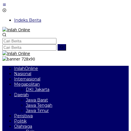
Lewati
ke
konten
Indeks Berita
InilahOnline
Nasional
Internasional
Megapolitan
DKI Jakarta
Daerah
Jawa Barat
Jawa Tengah
Jawa Timur
Peristiwa
Politik
Olahraga