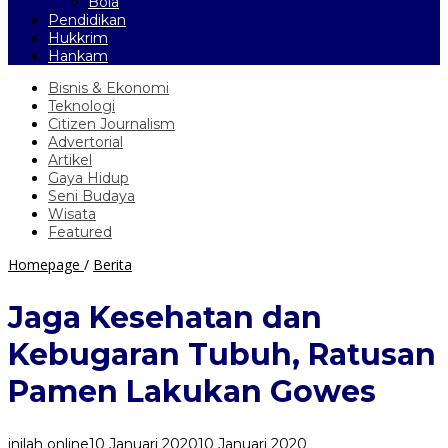
Bola
Pendidikan
Hukkrim
Hankam
Bisnis & Ekonomi
Teknologi
Citizen Journalism
Advertorial
Artikel
Gaya Hidup
Seni Budaya
Wisata
Featured
Jaga
Homepage
/
Berita
Kesehatan
dan
Jaga Kesehatan dan
Kebugaran
Tubuh,
Kebugaran Tubuh, Ratusan
Ratusan
Pamen
Pamen Lakukan Gowes
Lakukan
Gowes
inilah online
10 Januari 2020
10 Januari 2020