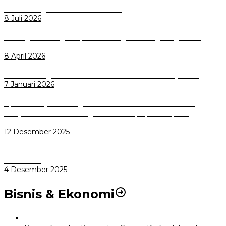
Pemkot Bogor Luncurkan SIMASDA
8 Juli 2026
Dorong Salusi Regional, Pemkot Bogor Dukung Pengolahan
Sampah Jadi Energi Listrik
8 April 2026
Wali Kota Bogor bersama Dirut INKA Bahas Trase Uji Coba
7 Januari 2026
Aplikasi Pelayanan Pengaduan Reserse Resmi Diluncurkan:
Masyarakat Kini Bisa Mengadu Lebih Cepat, Mudah, dan
Terintegrasi
12 Desember 2025
Menuju Sampah Jadi Listrik, Pemkot Bogor Mantapkan Kerja
Sama PSEL
4 Desember 2025
Bisnis & Ekonomi