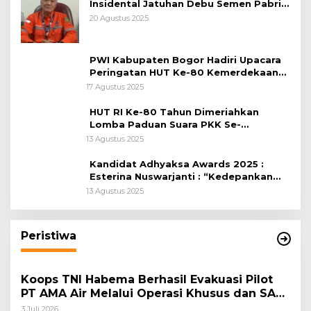
Insidental Jatuhan Debu Semen Pabrik
Citeureup
20 Agustus 2025
PWI Kabupaten Bogor Hadiri Upacara
Peringatan HUT Ke-80 Kemerdekaan
RI, di Lapangan Tegar Beriman
17 Agustus 2025
HUT RI Ke-80 Tahun Dimeriahkan
Lomba Paduan Suara PKK Se-
Kabupaten Bogor
13 Agustus 2025
Kandidat Adhyaksa Awards 2025 :
Esterina Nuswarjanti : “Kedepankan
Keadilan Restoratif Wujudkan
13 Agustus 2025
Masyarakat Harmonis”
Peristiwa
Koops TNI Habema Berhasil Evakuasi Pilot
PT AMA Air Melalui Operasi Khusus dan SAR
Taktis
3 Juli 2026