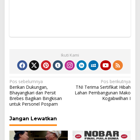
Ikuti Kami
Navigasi
Pos sebelumnya
Pos berikutnya
Berikan Dukungan,
TNI Terima Sertifikat Hibah
pos
Bhayangkari dan Persit
Lahan Pembangunan Mako
Brebes Bagikan Bingkisan
Kogabwilhan I
untuk Personel Pospam
Jangan Lewatkan