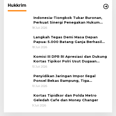
Hukkrim
Indonesia-Tiongkok Tukar Buronan,
Perkuat Sinergi Penegakan Hukum
Lintas Negara
18 Juli 2026
Langkah Tegas Demi Masa Depan
Papua: 5.000 Batang Ganja Berhasil
Diungkap Koops TNI Habema
18 Juli 2026
Komisi III DPR RI Apresiasi dan Dukung
Kortas Tipikor Polri Usut Dugaan
Korupsi Batu Bara
10 Juli 2026
Penyidikan Jaringan Impor Ilegal
Ponsel Bekas Rampung, Tiga
Tersangka Sudah P-21 dan Satu Buron
10 Juli 2026
Kortas Tipidkor dan Polda Metro
Geledah Cafe dan Money Changer
9 Juli 2026