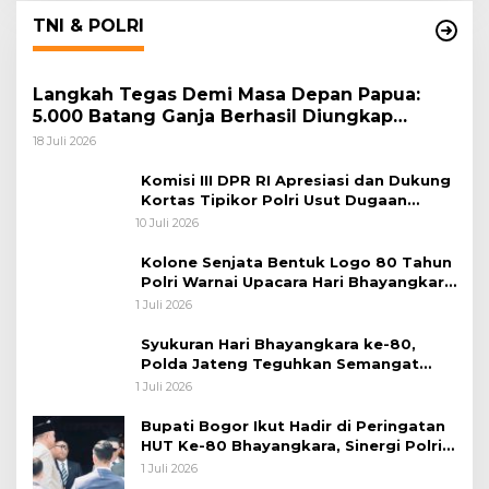
TNI & POLRI
Langkah Tegas Demi Masa Depan Papua:
5.000 Batang Ganja Berhasil Diungkap
Koops TNI Habema
18 Juli 2026
Komisi III DPR RI Apresiasi dan Dukung
Kortas Tipikor Polri Usut Dugaan
Korupsi Batu Bara
10 Juli 2026
Kolone Senjata Bentuk Logo 80 Tahun
Polri Warnai Upacara Hari Bhayangkara
ke-80
1 Juli 2026
Syukuran Hari Bhayangkara ke-80,
Polda Jateng Teguhkan Semangat
Pengabdian dan Pererat Kebersamaan
1 Juli 2026
Bupati Bogor Ikut Hadir di Peringatan
HUT Ke-80 Bhayangkara, Sinergi Polri
dan Pemkab Bogor Jadi Kunci Menjaga
1 Juli 2026
Keamanan Daerah