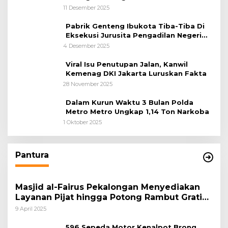
11 Desember 2025
Pabrik Genteng Ibukota Tiba-Tiba Di
Eksekusi Jurusita Pengadilan Negeri
Tangerang, Diduga Cacat Hukum Sejak
4 Desember 2025
Awal
Viral Isu Penutupan Jalan, Kanwil
Kemenag DKI Jakarta Luruskan Fakta
28 November 2025
Dalam Kurun Waktu 3 Bulan Polda
Metro Metro Ungkap 1,14 Ton Narkoba
1 Oktober 2025
Pantura
Masjid al-Fairus Pekalongan Menyediakan
Layanan Pijat hingga Potong Rambut Gratis
bagi Pemudik Lebaran 2025
9 April 2025
596 Sepeda Motor Kenalpot Brong