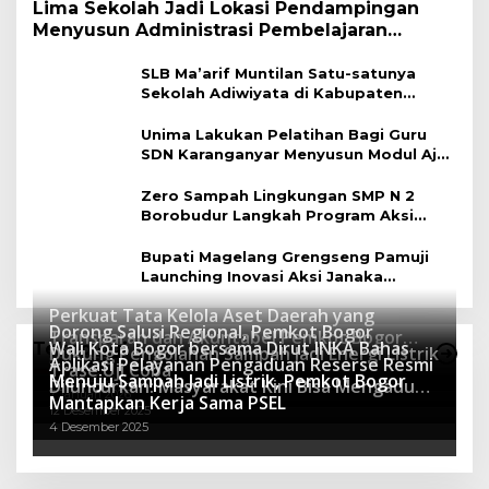
Lima Sekolah Jadi Lokasi Pendampingan
Menyusun Administrasi Pembelajaran
Berbasis Lingkungan
SLB Ma’arif Muntilan Satu-satunya
Sekolah Adiwiyata di Kabupaten
Magelang
Unima Lakukan Pelatihan Bagi Guru
SDN Karanganyar Menyusun Modul Ajar
Berbasis Adiwiyata
Zero Sampah Lingkungan SMP N 2
Borobudur Langkah Program Aksi
Janaka
Bupati Magelang Grengseng Pamuji
Launching Inovasi Aksi Janaka
Program Sekolah Adiwiyata
Perkuat Tata Kelola Aset Daerah yang
Dorong Salusi Regional, Pemkot Bogor
Transparan dan Akuntabel Pemkot Bogor
Wali Kota Bogor bersama Dirut INKA Bahas
Teknologi
Dukung Pengolahan Sampah Jadi Energi Listrik
Luncurkan SIMASDA
Aplikasi Pelayanan Pengaduan Reserse Resmi
8 Juli 2026
Trase Uji Coba
Menuju Sampah Jadi Listrik, Pemkot Bogor
8 April 2026
Diluncurkan: Masyarakat Kini Bisa Mengadu
7 Januari 2026
Mantapkan Kerja Sama PSEL
Lebih Cepat, Mudah, dan Terintegrasi
12 Desember 2025
4 Desember 2025