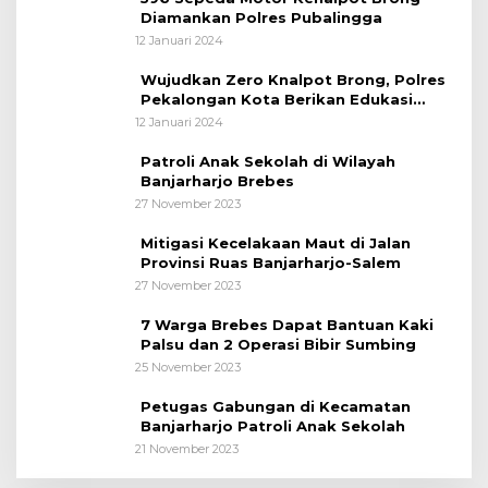
Diamankan Polres Pubalingga
12 Januari 2024
Wujudkan Zero Knalpot Brong, Polres
Pekalongan Kota Berikan Edukasi
Kepada Pelajar
12 Januari 2024
Patroli Anak Sekolah di Wilayah
Banjarharjo Brebes
27 November 2023
Mitigasi Kecelakaan Maut di Jalan
Provinsi Ruas Banjarharjo-Salem
27 November 2023
7 Warga Brebes Dapat Bantuan Kaki
Palsu dan 2 Operasi Bibir Sumbing
25 November 2023
Petugas Gabungan di Kecamatan
Banjarharjo Patroli Anak Sekolah
21 November 2023