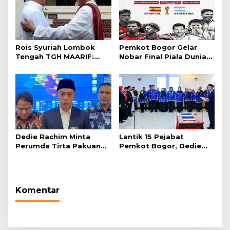
Rois Syuriah Lombok
Pemkot Bogor Gelar
Tengah TGH MAARIF:
Nobar Final Piala Dunia
“Telah Lahir Mujadid
2026 di Plaza Balai Kota
Abad Kedua NU”
Dedie Rachim Minta
Lantik 15 Pejabat
Perumda Tirta Pakuan
Pemkot Bogor, Dedie
Salurkan Air Bersih bagi
Rachim: Laksanakan
Warga Terdampak
Tugas Sesuai Harapan
Kekeringan
Masyarakat
Komentar