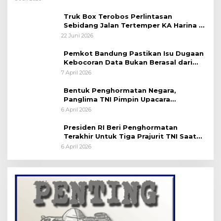
Truk Box Terobos Perlintasan
Sebidang Jalan Tertemper KA Harina di
Jalan Stasiun Poncol-Jrakah Semarang
22 Juni 2026
Pemkot Bandung Pastikan Isu Dugaan
Kebocoran Data Bukan Berasal dari
Server Disdukcapil
7 April 2026
Bentuk Penghormatan Negara,
Panglima TNI Pimpin Upacara
Pemakaman Militer
6 April 2026
Presiden RI Beri Penghormatan
Terakhir Untuk Tiga Prajurit TNI Saat
Persemayaman di Bandara Soekarno-
6 April 2026
Hatta