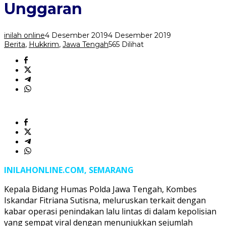
Kasat
Unggaran
Mata
di
Pasar
inilah online
4 Desember 2019
4 Desember 2019
Babadan
Berita
,
Hukkrim
,
Jawa Tengah
565 Dilihat
Unggaran
INILAHONLINE.COM, SEMARANG
Kepala Bidang Humas Polda Jawa Tengah, Kombes
Iskandar Fitriana Sutisna, meluruskan terkait dengan
kabar operasi penindakan lalu lintas di dalam kepolisian
yang sempat viral dengan menunjukkan sejumlah