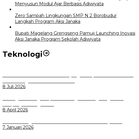
Menyusun Modul Ajar Berbasis Adiwiyata
Zero Sampah Lingkungan SMP N 2 Borobudur
Langkah Program Aksi Janaka
Bupati Magelang Grengseng Pamuji Launching Inovasi
Aksi Janaka Program Sekolah Adiwiyata
Teknologi
Perkuat Tata Kelola Aset Daerah yang Transparan dan Akuntabel
Pemkot Bogor Luncurkan SIMASDA
8 Juli 2026
Dorong Salusi Regional, Pemkot Bogor Dukung Pengolahan
Sampah Jadi Energi Listrik
8 April 2026
Wali Kota Bogor bersama Dirut INKA Bahas Trase Uji Coba
7 Januari 2026
Aplikasi Pelayanan Pengaduan Reserse Resmi Diluncurkan: