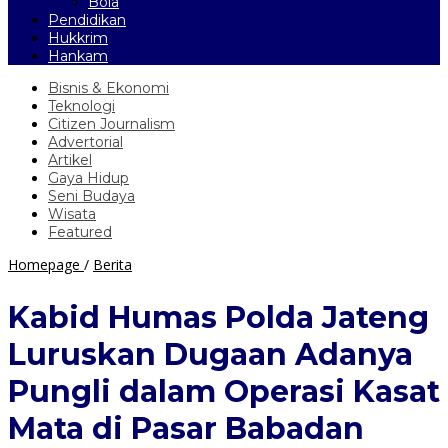
Bola
Pendidikan
Hukkrim
Hankam
Bisnis & Ekonomi
Teknologi
Citizen Journalism
Advertorial
Artikel
Gaya Hidup
Seni Budaya
Wisata
Featured
Kabid
Homepage
/
Berita
Humas
Polda
Kabid Humas Polda Jateng
Jateng
Luruskan
Luruskan Dugaan Adanya
Dugaan
Adanya
Pungli dalam Operasi Kasat
Pungli
dalam
Mata di Pasar Babadan
Operasi