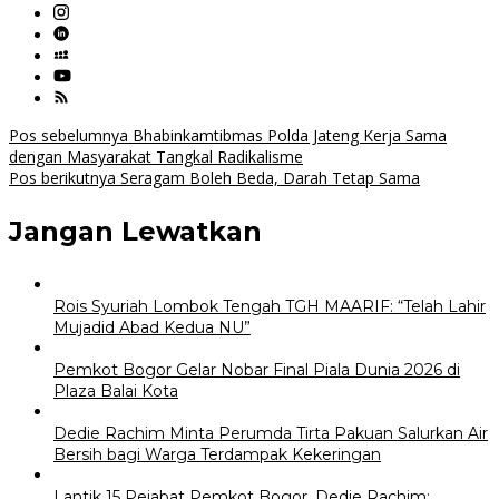
Navigasi
Pos sebelumnya
Bhabinkamtibmas Polda Jateng Kerja Sama
dengan Masyarakat Tangkal Radikalisme
pos
Pos berikutnya
Seragam Boleh Beda, Darah Tetap Sama
Jangan Lewatkan
Rois Syuriah Lombok Tengah TGH MAARIF: “Telah Lahir
Mujadid Abad Kedua NU”
Pemkot Bogor Gelar Nobar Final Piala Dunia 2026 di
Plaza Balai Kota
Dedie Rachim Minta Perumda Tirta Pakuan Salurkan Air
Bersih bagi Warga Terdampak Kekeringan
Lantik 15 Pejabat Pemkot Bogor, Dedie Rachim: