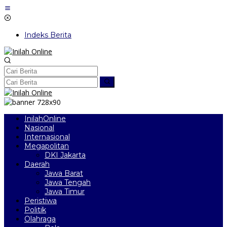
Lewati
ke
konten
Indeks Berita
InilahOnline
Nasional
Internasional
Megapolitan
DKI Jakarta
Daerah
Jawa Barat
Jawa Tengah
Jawa Timur
Peristiwa
Politik
Olahraga