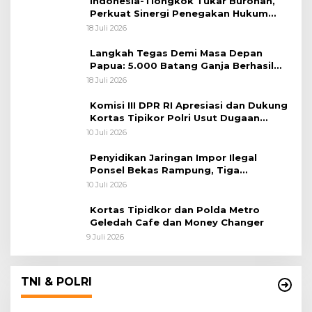
Indonesia-Tiongkok Tukar Buronan,
Perkuat Sinergi Penegakan Hukum
Lintas Negara
18 Juli 2026
Langkah Tegas Demi Masa Depan
Papua: 5.000 Batang Ganja Berhasil
Diungkap Koops TNI Habema
18 Juli 2026
Komisi III DPR RI Apresiasi dan Dukung
Kortas Tipikor Polri Usut Dugaan
Korupsi Batu Bara
10 Juli 2026
Penyidikan Jaringan Impor Ilegal
Ponsel Bekas Rampung, Tiga
Tersangka Sudah P-21 dan Satu Buron
10 Juli 2026
Kortas Tipidkor dan Polda Metro
Geledah Cafe dan Money Changer
9 Juli 2026
TNI & POLRI