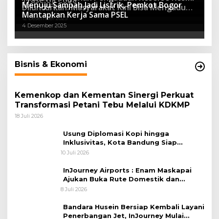
Menuju Sampah Jadi Listrik, Pemkot Bogor
8 April 2026
Diluncurkan: Masyarakat Kini Bisa Mengadu
7 Januari 2026
Mantapkan Kerja Sama PSEL
Lebih Cepat, Mudah, dan Terintegrasi
12 Desember 2025
4 Desember 2025
Bisnis & Ekonomi
Kemenkop dan Kementan Sinergi Perkuat
Transformasi Petani Tebu Melalui KDKMP
18 Juli 2026
Usung Diplomasi Kopi hingga
Inklusivitas, Kota Bandung Siap
Sambut 25 Duta Besar di Festival Asia
10 Juli 2026
Afrika 2026
InJourney Airports : Enam Maskapai
Ajukan Buka Rute Domestik dan
Internasional dari Bandara Husein
8 Juli 2026
Sastranegara
Bandara Husein Bersiap Kembali Layani
Penerbangan Jet, InJourney Mulai