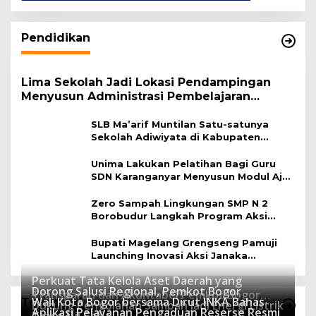
Pendidikan
Lima Sekolah Jadi Lokasi Pendampingan
Menyusun Administrasi Pembelajaran
Berbasis Lingkungan
SLB Ma’arif Muntilan Satu-satunya
Sekolah Adiwiyata di Kabupaten
Magelang
Unima Lakukan Pelatihan Bagi Guru
SDN Karanganyar Menyusun Modul Ajar
Berbasis Adiwiyata
Zero Sampah Lingkungan SMP N 2
Borobudur Langkah Program Aksi
Janaka
Bupati Magelang Grengseng Pamuji
Launching Inovasi Aksi Janaka
Program Sekolah Adiwiyata
Perkuat Tata Kelola Aset Daerah yang
Dorong Salusi Regional, Pemkot Bogor
Transparan dan Akuntabel Pemkot Bogor
Wali Kota Bogor bersama Dirut INKA Bahas
Teknologi
Dukung Pengolahan Sampah Jadi Energi Listrik
Luncurkan SIMASDA
Aplikasi Pelayanan Pengaduan Reserse Resmi
8 Juli 2026
Trase Uji Coba