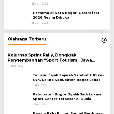
Tahap Optimalisasi
28 Juni 2026
Pertama di Kota Bogor, Gastrofest
2026 Resmi Dibuka
28 Juni 2026
Olahraga Terbaru
Kejurnas Sprint Rally, Dongkrak
Pengembangan “Sport Tourism” Jawa
Tengah
8 Juni 2026
Telusuri Jejak Sejarah Sambut HJB ke-
544, Sekda Kabupaten Bogor Lepas
Gowes Napak Tilas Bogor
2 Juni 2026
Kabupaten Bogor Dipilih Jadi Lokasi
Sport Center Terbesar di Dunia,
Peluang Tingkatkan Pertumbuhan
10 April 2026
Ekonomi Baru
Kepala BKN- RI, Lari Sambil Berdonasi