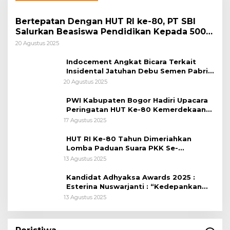
Bertepatan Dengan HUT RI ke-80, PT SBI
Salurkan Beasiswa Pendidikan Kepada 500
Pelajar
20 Agustus 2025
Indocement Angkat Bicara Terkait
Insidental Jatuhan Debu Semen Pabrik
Citeureup
20 Agustus 2025
PWI Kabupaten Bogor Hadiri Upacara
Peringatan HUT Ke-80 Kemerdekaan
RI, di Lapangan Tegar Beriman
17 Agustus 2025
HUT RI Ke-80 Tahun Dimeriahkan
Lomba Paduan Suara PKK Se-
Kabupaten Bogor
13 Agustus 2025
Kandidat Adhyaksa Awards 2025 :
Esterina Nuswarjanti : “Kedepankan
Keadilan Restoratif Wujudkan
13 Agustus 2025
Masyarakat Harmonis”