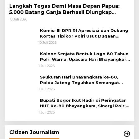
Langkah Tegas Demi Masa Depan Papua:
5.000 Batang Ganja Berhasil Diungkap
Koops TNI Habema
18 Juli 2026
Komisi III DPR RI Apresiasi dan Dukung
Kortas Tipikor Polri Usut Dugaan
Korupsi Batu Bara
10 Juli 2026
Kolone Senjata Bentuk Logo 80 Tahun
Polri Warnai Upacara Hari Bhayangkara
ke-80
1 Juli 2026
Syukuran Hari Bhayangkara ke-80,
Polda Jateng Teguhkan Semangat
Pengabdian dan Pererat Kebersamaan
1 Juli 2026
Bupati Bogor Ikut Hadir di Peringatan
HUT Ke-80 Bhayangkara, Sinergi Polri
dan Pemkab Bogor Jadi Kunci Menjaga
1 Juli 2026
Keamanan Daerah
Citizen Journalism