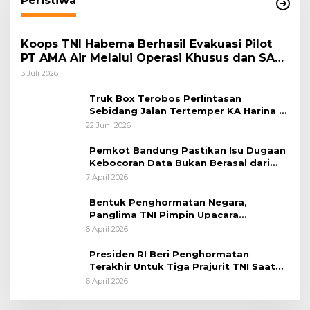
Peristiwa
Koops TNI Habema Berhasil Evakuasi Pilot
PT AMA Air Melalui Operasi Khusus dan SAR
Taktis
3 Juli 2026
Truk Box Terobos Perlintasan
Sebidang Jalan Tertemper KA Harina di
Jalan Stasiun Poncol-Jrakah Semarang
22 Juni 2026
Pemkot Bandung Pastikan Isu Dugaan
Kebocoran Data Bukan Berasal dari
Server Disdukcapil
7 April 2026
Bentuk Penghormatan Negara,
Panglima TNI Pimpin Upacara
Pemakaman Militer
6 April 2026
Presiden RI Beri Penghormatan
Terakhir Untuk Tiga Prajurit TNI Saat
Persemayaman di Bandara Soekarno-
6 April 2026
Hatta