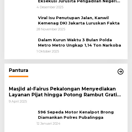
Eksekusi Jurusita Pengadilan Negeri
Tangerang, Diduga Cacat Hukum Sejak
4 Desember 2025
Awal
Viral Isu Penutupan Jalan, Kanwil
Kemenag DKI Jakarta Luruskan Fakta
28 November 2025
Dalam Kurun Waktu 3 Bulan Polda
Metro Metro Ungkap 1,14 Ton Narkoba
1 Oktober 2025
Pantura
Masjid al-Fairus Pekalongan Menyediakan
Layanan Pijat hingga Potong Rambut Gratis
bagi Pemudik Lebaran 2025
9 April 2025
596 Sepeda Motor Kenalpot Brong
Diamankan Polres Pubalingga
12 Januari 2024