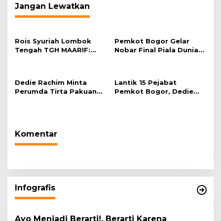
Jangan Lewatkan
Rois Syuriah Lombok
Pemkot Bogor Gelar
Tengah TGH MAARIF:
Nobar Final Piala Dunia
“Telah Lahir Mujadid
2026 di Plaza Balai Kota
Abad Kedua NU”
Dedie Rachim Minta
Lantik 15 Pejabat
Perumda Tirta Pakuan
Pemkot Bogor, Dedie
Salurkan Air Bersih bagi
Rachim: Laksanakan
Warga Terdampak
Tugas Sesuai Harapan
Kekeringan
Masyarakat
Komentar
Infografis
Ayo Menjadi Berarti!, Berarti Karena