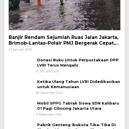
Banjir Rendam Sejumlah Ruas Jalan Jakarta,
Brimob–Lantas–Polair PMJ Bergerak Cepat,
Polri Siagakan 128.247 Personel Secara
23 Januari 2026
Nasional
Donasi Buku Untuk Perpustakaan DPP
LVRI Terus Mengalir
10 Januari 2026
Ketika Ulang Tahun LVRI Didedikasikan
untuk Kemanusiaan
30 Desember 2025
Mobil SPPG Tabrak Siswa SDN Kalibaru
01 Pagi Cilincing Jakarta Utara
11 Desember 2025
Pabrik Genteng Ibukota Tiba-Tiba Di