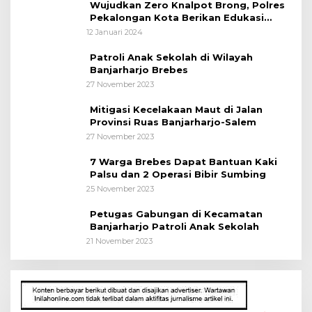
Wujudkan Zero Knalpot Brong, Polres
Pekalongan Kota Berikan Edukasi
Kepada Pelajar
12 Januari 2024
Patroli Anak Sekolah di Wilayah
Banjarharjo Brebes
27 November 2023
Mitigasi Kecelakaan Maut di Jalan
Provinsi Ruas Banjarharjo-Salem
27 November 2023
7 Warga Brebes Dapat Bantuan Kaki
Palsu dan 2 Operasi Bibir Sumbing
25 November 2023
Petugas Gabungan di Kecamatan
Banjarharjo Patroli Anak Sekolah
21 November 2023