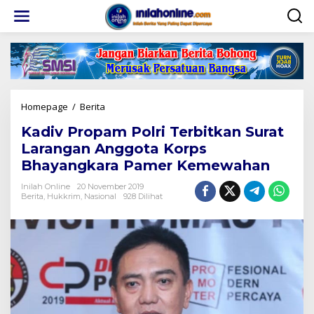
Lewati
ke
konten
Kadiv
Homepage
/
Berita
Propam
Kadiv Propam Polri Terbitkan Surat
Polri
Terbitkan
Larangan Anggota Korps
Surat
Bhayangkara Pamer Kemewahan
Larangan
Anggota
Inilah Online
20 November 2019
Korps
Berita
,
Hukkrim
,
Nasional
928 Dilihat
Bhayangkara
Pamer
Kemewahan